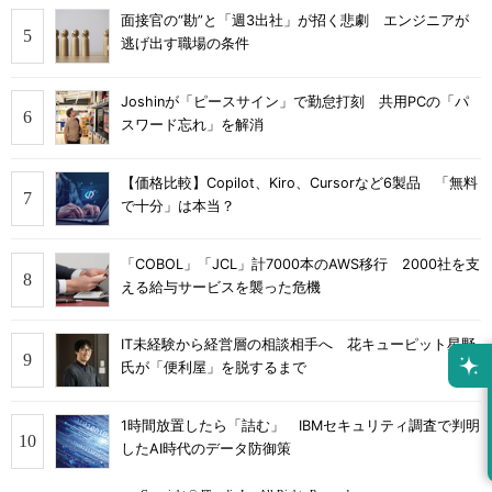
面接官の“勘”と「週3出社」が招く悲劇 エンジニアが
逃げ出す職場の条件
Joshinが「ピースサイン」で勤怠打刻 共用PCの「パ
スワード忘れ」を解消
【価格比較】Copilot、Kiro、Cursorなど6製品 「無料
で十分」は本当？
「COBOL」「JCL」計7000本のAWS移行 2000社を支
える給与サービスを襲った危機
IT未経験から経営層の相談相手へ 花キューピット星野
氏が「便利屋」を脱するまで
1時間放置したら「詰む」 IBMセキュリティ調査で判明
したAI時代のデータ防御策