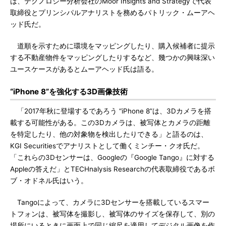
は、テクノロジー分析会社のMoor Insights and Strategyで代表
取締役とプリンシパルアナリストを務めるパトリック・ムーアヘ
ッド氏だ。
道順を示すために環境をマッピングしたり、購入候補者に提示
する不動産物件をマッピングしたりするなど、幾つかの興味深い
ユースケースがあるとムーアヘッド氏は語る。
“iPhone 8”を強化する3D画像技術
「2017年秋に登場するであろう “iPhone 8”は、3Dカメラを搭
載する可能性がある。この3Dカメラは、被写体とカメラの距離
を特定したり、他の対象物を検出したりできる」と語るのは、
KGI Securitiesでアナリストとして働くミンチー・クオ氏だ。
「これらの3Dセンサーは、Googleの『Google Tango』に対する
Appleの答えだ」とTECHnalysis Researchの代表取締役であるボ
ブ・オドネル氏はいう。
Tangoによって、カメラに3Dセンサーを搭載しているスマー
トフォンは、被写体を撮影し、被写体のサイズを保存して、別の
場所にいるときに画面上で同じ縮尺を適用してデジタル画像を作