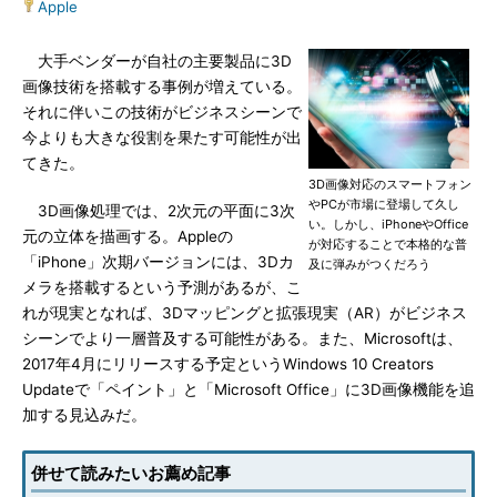
Apple
大手ベンダーが自社の主要製品に3D
画像技術を搭載する事例が増えている。
それに伴いこの技術がビジネスシーンで
今よりも大きな役割を果たす可能性が出
てきた。
3D画像対応のスマートフォン
やPCが市場に登場して久し
3D画像処理では、2次元の平面に3次
い。しかし、iPhoneやOffice
元の立体を描画する。Appleの
が対応することで本格的な普
「iPhone」次期バージョンには、3Dカ
及に弾みがつくだろう
メラを搭載するという予測があるが、こ
れが現実となれば、3Dマッピングと拡張現実（AR）がビジネス
シーンでより一層普及する可能性がある。また、Microsoftは、
2017年4月にリリースする予定というWindows 10 Creators
Updateで「ペイント」と「Microsoft Office」に3D画像機能を追
加する見込みだ。
併せて読みたいお薦め記事