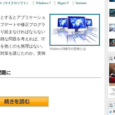
osoft（マイクロソフト）
|
Windows 7
|
Hyper-V
|
Internet
ようとするとアプリケーショ
ップデートや修正プログラ
取り組まなければならない
雑な問題を考えれば、IT
に不安を抱くのも無理はない。
Windows10移行の恐怖とは
な対策を講じたのか。実例
問題に
「T
っ
2