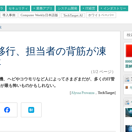
フラ
セキュリティ
業務アプリ
システム開発
IT経営
インダストリー
導入事例
Computer Weekly日本語版
ホワイトペーパー
TechTarget.AI
AI
経営とIT
医療IT
中堅・中小企業とIT
教育IT
説
10」移行、担当者の背筋が凍
事
80
題
（1/2 ページ）
機、ヘビやコウモリなど人によってさまざまだが、多くのIT管
の移行が最も怖いものかもしれない。
[
Alyssa Provazza
，
TechTarget
]