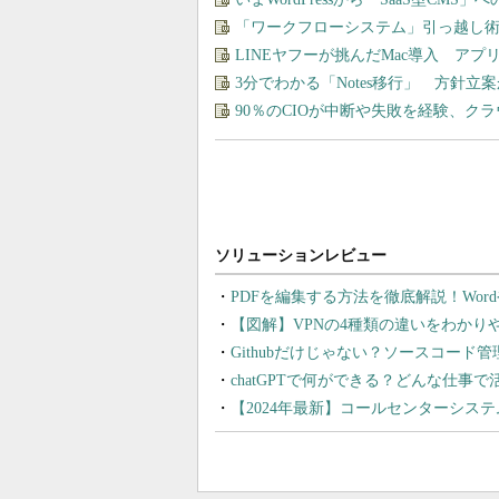
「ワークフローシステム」引っ越し
LINEヤフーが挑んだMac導入 ア
3分でわかる「Notes移行」 方針
90％のCIOが中断や失敗を経験、ク
PDFを編集する方法を徹底解説！Wor
【図解】VPNの4種類の違いをわか
Githubだけじゃない？ソースコード
chatGPTで何ができる？どんな仕事
【2024年最新】コールセンターシス