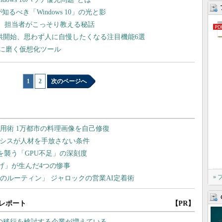
知るべき「Windows 10」の光と影
ごも” 担当者がこっそり教える秘話
 Update」提供開始、思わず人に自慢したくなる注目機能6選
ピカに磨く仮想化ツール
1
|
2
次のページへ
»
レポート
【PR】
S」への移行を検討する企業が増えている...