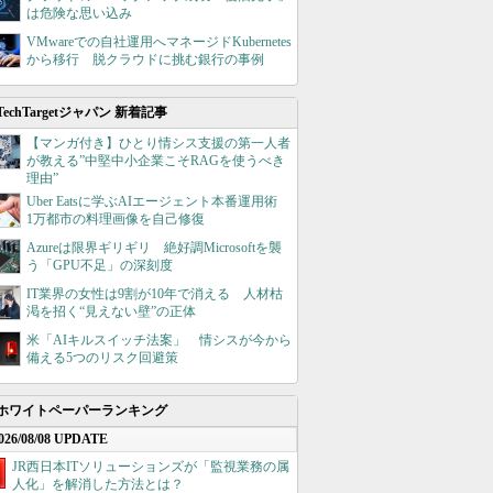
は危険な思い込み
VMwareでの自社運用へマネージドKubernetes
から移行 脱クラウドに挑む銀行の事例
TechTargetジャパン 新着記事
【マンガ付き】ひとり情シス支援の第一人者
が教える”中堅中小企業こそRAGを使うべき
理由”
Uber Eatsに学ぶAIエージェント本番運用術
1万都市の料理画像を自己修復
Azureは限界ギリギリ 絶好調Microsoftを襲
う「GPU不足」の深刻度
IT業界の女性は9割が10年で消える 人材枯
渇を招く“見えない壁”の正体
米「AIキルスイッチ法案」 情シスが今から
備える5つのリスク回避策
ホワイトペーパーランキング
026/08/08 UPDATE
JR西日本ITソリューションズが「監視業務の属
人化」を解消した方法とは？