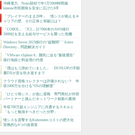
沖縄電力、Notes脱却で年1万5000時間減
kintone市民開発を安全に広げた6手
「プレイヤーのまま20年」 情シスが抱えるキ
ャリアの壁、その正体と突破口は？
「COBOL」「JCL」計7000本のAWS移行
2000社を支える給与サービスを襲った危機
Windows Server 2025移行の“超難関”「Active
Directory」問題解決ガイド
「VMware vSphere 8」難民に迫る“最後通告”
移行地獄と料金増の代償
「僕はもう諦めていました」 DUNLOPの手順
書DXが息を吹き返すまで
クラウド資格コレクターは評価されない？ 年
収1000万を分ける“OSの理解度”
「ひとり情シス」が急に退職 専門商社が外部
パートナーと挑んだネットワーク刷新の裏側
年収700万超エンジニアに共通するスキルと
「もっと勉強すべきだった分野」
情シスを直撃するKubernetesコストの肥大化
実務的な6つの改善策