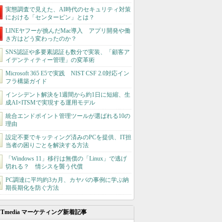
実態調査で見えた、AI時代のセキュリティ対策
における「センターピン」とは？
LINEヤフーが挑んだMac導入 アプリ開発や働
き方はどう変わったのか？
SNS認証や多要素認証も数分で実装、「顧客ア
イデンティティー管理」の変革術
Microsoft 365 E5で実践 NIST CSF 2.0対応イン
フラ構築ガイド
インシデント解決を1週間から約1日に短縮、生
成AI×ITSMで実現する運用モデル
統合エンドポイント管理ツールが選ばれる10の
理由
設定不要でキッティング済みのPCを提供、IT担
当者の困りごとを解決する方法
「Windows 11」移行は無償の「Linux」で逃げ
切れる？ 情シスを襲う代償
PC調達に平均約3カ月、カヤバの事例に学ぶ納
期長期化を防ぐ方法
ITmedia マーケティング新着記事