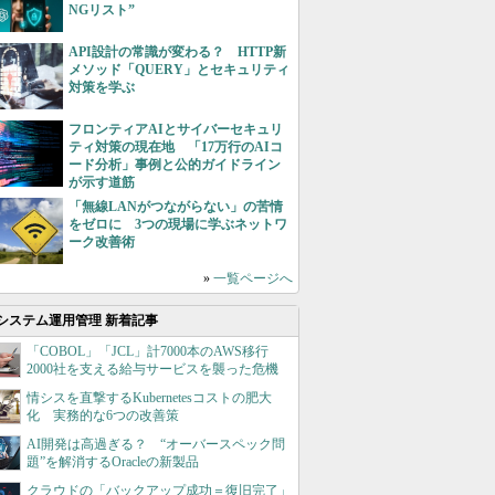
NGリスト”
API設計の常識が変わる？ HTTP新
メソッド「QUERY」とセキュリティ
対策を学ぶ
フロンティアAIとサイバーセキュリ
ティ対策の現在地 「17万行のAIコ
ード分析」事例と公的ガイドライン
が示す道筋
「無線LANがつながらない」の苦情
をゼロに 3つの現場に学ぶネットワ
ーク改善術
»
一覧ページへ
システム運用管理 新着記事
「COBOL」「JCL」計7000本のAWS移行
2000社を支える給与サービスを襲った危機
情シスを直撃するKubernetesコストの肥大
化 実務的な6つの改善策
AI開発は高過ぎる？ “オーバースペック問
題”を解消するOracleの新製品
クラウドの「バックアップ成功＝復旧完了」