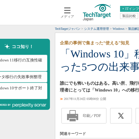
ITイン
製品比較
メディア
クラウド
エンタープライズ
ERP
仮想化
TechTargetジャパン
システム運用管理
Windows
製品解
データ分析
サーバ＆ストレージ
企業の事例で集まった“使える”知見
CX
スマートモバイル
ココ知り！
「Windows 
情報系システム
ネットワーク
ndows 11移行の互換性確
った5つの出来
システム運用管理
ータ移行の失敗事例整理
誰にでも怖いものはある。高い所、飛行
ndows 10サポート終了対
理者にとっては「Windows 10」へ
≫
2017年11月24日 05時00分 公開
印刷／PDF
関連キーワード