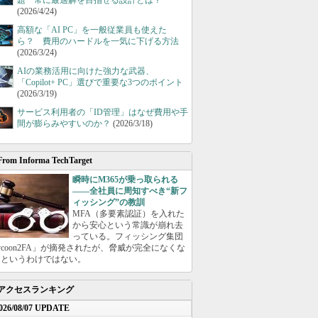
題 常に最適解を目指せる設計とは？
(2026/4/24)
高額な「AI PC」を一般従業員も使えた
ら？ 費用のハードルを一気に下げる方法
(2026/3/24)
AIの業務活用に向けた強力な武器、
「Copilot+ PC」選びで重要な3つのポイント
(2026/3/19)
サービス利用者の「ID管理」はなぜ費用や手
間が膨らみやすいのか？
(2026/3/18)
From Informa TechTarget
瞬時にM365が乗っ取られる
――全社員に周知すべき“新フ
ィッシング”の教訓
MFA（多要素認証）を入れた
から安心という常識が崩れ去
っている。フィッシング集団
ycoon2FA」が摘発されたが、脅威が完全になくな
たというわけではない。
アクセスランキング
026/08/07 UPDATE