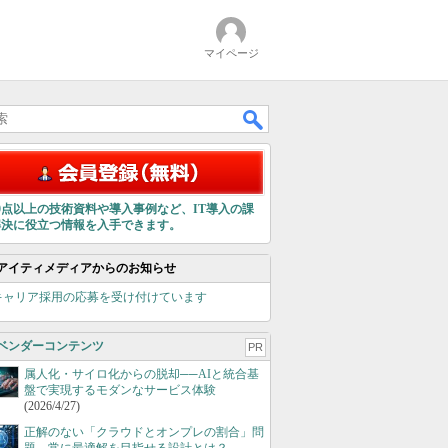
マイページ
00点以上の技術資料や導入事例など、IT導入の課
解決に役立つ情報を入手できます。
アイティメディアからのお知らせ
キャリア採用の応募を受け付けています
ベンダーコンテンツ
PR
属人化・サイロ化からの脱却──AIと統合基
盤で実現するモダンなサービス体験
(2026/4/27)
正解のない「クラウドとオンプレの割合」問