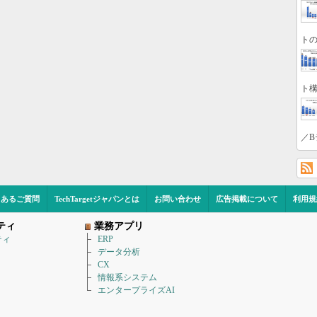
トの
ト構
／B
くあるご質問
TechTargetジャパンとは
お問い合わせ
広告掲載について
利用規
ティ
業務アプリ
ティ
ERP
データ分析
CX
情報系システム
エンタープライズAI