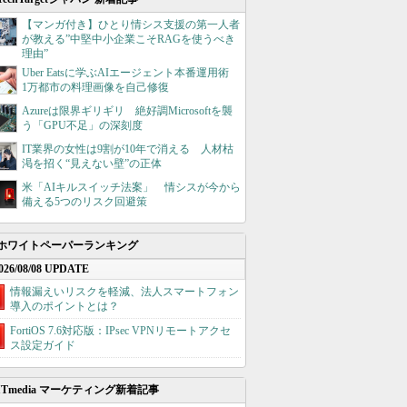
【マンガ付き】ひとり情シス支援の第一人者
が教える”中堅中小企業こそRAGを使うべき
理由”
Uber Eatsに学ぶAIエージェント本番運用術
1万都市の料理画像を自己修復
Azureは限界ギリギリ 絶好調Microsoftを襲
う「GPU不足」の深刻度
IT業界の女性は9割が10年で消える 人材枯
渇を招く“見えない壁”の正体
米「AIキルスイッチ法案」 情シスが今から
備える5つのリスク回避策
ホワイトペーパーランキング
026/08/08 UPDATE
情報漏えいリスクを軽減、法人スマートフォン
導入のポイントとは？
FortiOS 7.6対応版：IPsec VPNリモートアクセ
ス設定ガイド
ITmedia マーケティング新着記事