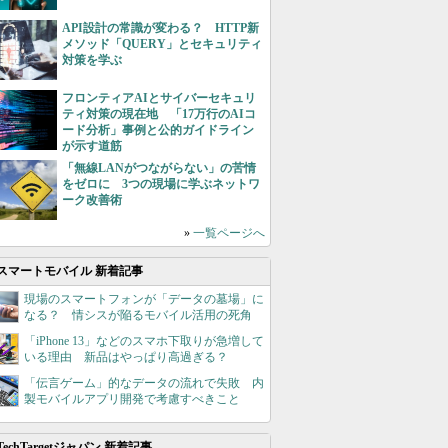
API設計の常識が変わる？ HTTP新
メソッド「QUERY」とセキュリティ
対策を学ぶ
フロンティアAIとサイバーセキュリ
ティ対策の現在地 「17万行のAIコ
ード分析」事例と公的ガイドライン
が示す道筋
「無線LANがつながらない」の苦情
をゼロに 3つの現場に学ぶネットワ
ーク改善術
»
一覧ページへ
スマートモバイル 新着記事
現場のスマートフォンが「データの墓場」に
なる？ 情シスが陥るモバイル活用の死角
「iPhone 13」などのスマホ下取りが急増して
いる理由 新品はやっぱり高過ぎる？
「伝言ゲーム」的なデータの流れで失敗 内
製モバイルアプリ開発で考慮すべきこと
TechTargetジャパン 新着記事