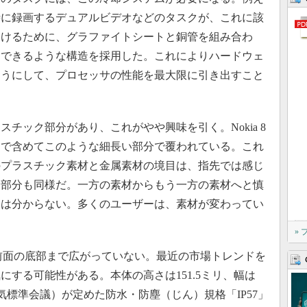
時に録画するデュアルビデオなどのタスクが、これに該
避けるために、グラファイトシートと銅管を組み合わ
用できるような構造を採用した。これによりハードウェ
ようにして、プロセッサの性能を最大限に引き出すこと
ック部分があり、これがやや興味を引く。Nokia 8
まで含めてこのような細長い部分で覆われている。これ
のプラスチック素材と金属素材の境目は、指先では感じ
ス部分も同様だ。一方の素材からもう一方の素材へと慎
界は分からない。多くのユーザーは、素材が変わってい
»
、前面の底部まで広がっていない。最近の市場トレンドを
する可能性がある。本体の高さは151.5ミリ、幅は
（国際電気標準会議）が定めた防水・防塵（じん）規格「IP57」