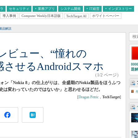
フラ
セキュリティ
業務アプリ
システム開発
IT経営
インダストリー
導入事例
Computer Weekly日本語版
ホワイトペーパー
TechTarget.AI
AI
経営とIT
医療IT
中堅・中小企業とIT
教育IT
製品解説
徹底レビュー、“憧れの
感させるAndroidスマホ
80
題
（1/2 ページ）
トフォン「Nokia 8」の仕上がりは、全盛期のNokia製品をほうふつ
史は変わっていたのではないか」と思わせるほどだ。
[
Dragan Petric
，
TechTarget
]