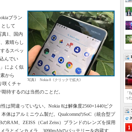
okiaブラン
」として
（写真1、国内
前、素晴らし
値するスペッ
め込んでい
el」によく似
要素から
写真1 Nokia 8《クリックで拡大》
返り咲くチャ
alが期待するのは当然のことだ。
「T
っ
は間違っていない。Nokia 8は解像度2560×1440ピク
本体はアルミニウム製だ。QualcommのSoC（統合型プ
2
4GBのRAM、ZEISS（Carl Zeiss）ブランドのレンズを採用
カメラとインカメラ、3090mAhのバッテリーを内蔵す