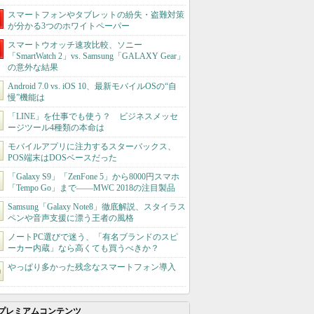
スマートフォンやタブレットの紛失・盗難対策
が分かる3つのホワイトペーパー
スマートウオッチ速攻比較、ソニー
「SmartWatch 2」vs. Samsung「GALAXY Gear」
の意外な結果
Android 7.0 vs. iOS 10、最新モバイルOSの“自
慢”機能は
「LINE」を仕事でも使う？ ビジネスメッセ
ージツール4種類の本命は
モバイルアプリに注力するスターバックス、
POS端末はDOSベースだった
「Galaxy S9」「ZenFone 5」から8000円スマホ
「Tempo Go」まで――MWC 2018の注目製品
Samsung「Galaxy Note8」徹底解説、スタイラス
ペンや音声支援に漂う王者の風格
ノートPC選びで迷う、「有名ブランドのスピ
ーカー内蔵」なら高くても買うべきか？
やっぱり多かった残念なスマートフォン導入
プレミアムコンテンツ