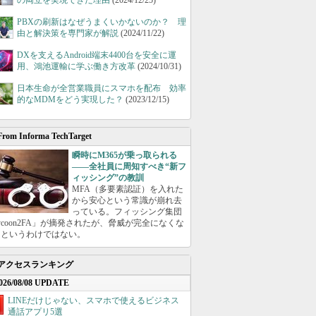
の両立を実現できた理由
(2024/12/25)
PBXの刷新はなぜうまくいかないのか？ 理
由と解決策を専門家が解説
(2024/11/22)
DXを支えるAndroid端末4400台を安全に運
用、鴻池運輸に学ぶ働き方改革
(2024/10/31)
日本生命が全営業職員にスマホを配布 効率
的なMDMをどう実現した？
(2023/12/15)
From Informa TechTarget
瞬時にM365が乗っ取られる
――全社員に周知すべき“新フ
ィッシング”の教訓
MFA（多要素認証）を入れた
から安心という常識が崩れ去
っている。フィッシング集団
ycoon2FA」が摘発されたが、脅威が完全になくな
たというわけではない。
アクセスランキング
026/08/08 UPDATE
LINEだけじゃない、スマホで使えるビジネス
通話アプリ5選