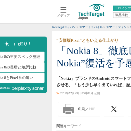
ITイン
製品比較
メディア
クラウド
エンタープライズ
ERP
仮想化
TechTargetジャパン
スマートモバイル
スマートフォン
データ分析
サーバ＆ストレージ
“安価版Pixel”ともいえる仕上がり
CX
スマートモバイル
ココ知り！
「Nokia 8」
情報系システム
ネットワーク
kia 8の主要スペック整理
Nokia”復活を予
システム運用管理
kia 8の長所と短所比較
kia 8とPixel系の違い
「Nokia」ブランドのAndroidスマー
させる。「もう少し早く出ていれば、歴
≫
2017年12月23日 05時00分 公開
印刷／PDF
関連キーワード