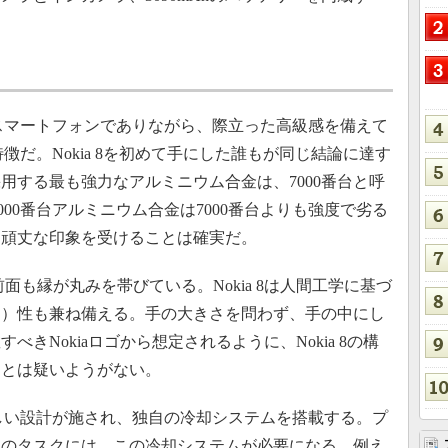
のスマートフォンでありながら、際立った高級感を備えて
の特徴だ。Nokia 8を初めて手にした誰もが同じ結論に達す
用する最も強力なアルミニウム合金は、7000番台と呼
6000番台アルミニウム合金は7000番台よりも強度で劣る
、頑丈な印象を受けることは確実だ。
面も縁が丸みを帯びている。Nokia 8は人間工学に基づ
う）性も兼ね備える。手の大きさを問わず、手の中にし
きNokiaロゴから想定されるように、Nokia 8の構
ことは疑いようがない。
らしい設計が施され、独自の冷却システムを搭載する。プ
定のタスクには、この冷却システムが必要になる。例え