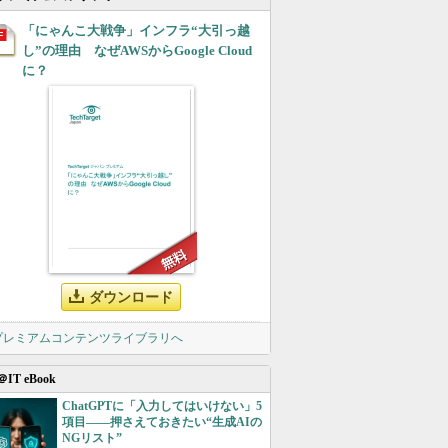
「にゃんこ大戦争」インフラ“大引っ越
し”の理由 なぜAWSからGoogle Cloud
に？
ダウンロード
 プレミアムコンテンツライブラリへ
＠IT eBook
ChatGPTに「入力してはいけない」5
項目――押さえておきたい“生成AIの
NGリスト”