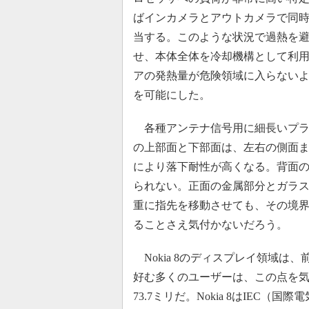
ばインカメラとアウトカメラで同
当する。このような状況で過熱を
せ、本体全体を冷却機構として利
アの発熱量が危険領域に入らない
を可能にした。
各種アンテナ信号用に細長いプラスチ
の上部面と下部面は、左右の側面
により落下耐性が高くなる。背面
られない。正面の金属部分とガラ
重に指先を移動させても、その境
ることさえ気付かないだろう。
Nokia 8のディスプレイ領域は
好む多くのユーザーは、この点を気に
73.7ミリだ。Nokia 8はIEC