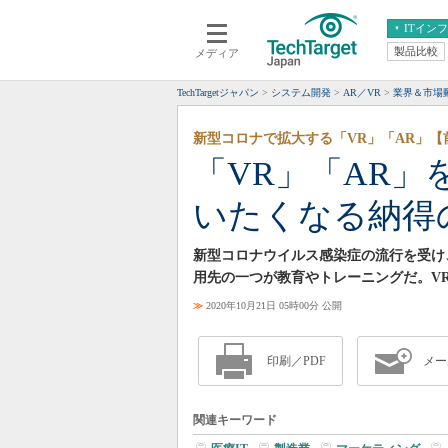
ITイン
製品比較
メディア
クラウド
エンタープライズ
ERP
仮想化
TechTargetジャパン
システム開発
AR／VR
業界＆市場
データ分析
サーバ＆ストレージ
新型コロナで拡大する「VR」「AR」【
CX
スマートモバイル
「VR」「AR
情報系システム
ネットワーク
いたくなる納得
システム運用管理
新型コロナウイルス感染症の流行を受け
用先の一つが教育やトレーニングだ。V
≫
2020年10月21日 05時00分 公開
印刷／PDF
メー
関連キーワード