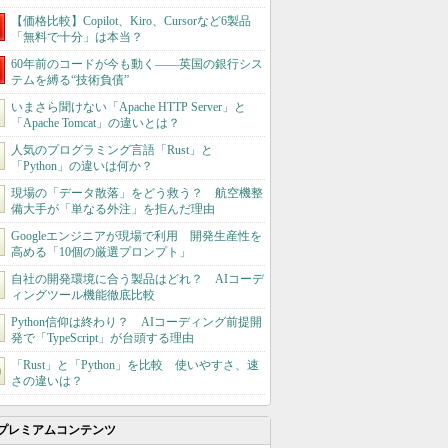
【価格比較】Copilot、Kiro、Cursorなど6製品
「無料で十分」は本当？
60年前のコードが今も動く――英国の銀行シス
テムを縛る“技術負債”
いまさら聞けない「Apache HTTP Server」と
「Apache Tomcat」の違いとは？
人気のプログラミング言語「Rust」と
「Python」の違いは何か？
現場の「データ散落」をどう救う？ 航空機整
備大手が「単なる外注」を拒んだ理由
Googleエンジニアが現場で利用 開発生産性を
高める「10個の厳選プロンプト」
自社の開発環境に合う製品はどれ？ AIコーデ
ィングツール機能徹底比較
Python信仰は終わり？ AIコーディング前提開
発で「TypeScript」が台頭する理由
「Rust」と「Python」を比較 使いやすさ、速
さの違いは？
プレミアムコンテンツ