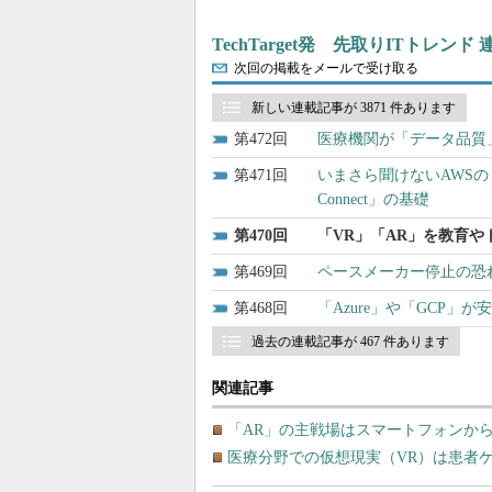
TechTarget発 先取りITトレンド
次回の掲載をメールで受け取る
新しい連載記事が 3871 件あります
472
医療機関が「データ品質
471
いまさら聞けないAWSの「Amazo
Connect」の基礎
470
「VR」「AR」を教育
469
ペースメーカー停止の恐
468
「Azure」や「GCP
過去の連載記事が 467 件あります
関連記事
「AR」の主戦場はスマートフォンか
医療分野での仮想現実（VR）は患者