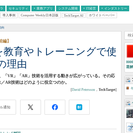
フラ
セキュリティ
業務アプリ
システム開発
IT経営
インダストリー
導入事例
Computer Weekly日本語版
ホワイトペーパー
TechTarget.AI
AI
経営とIT
医療IT
中堅・中小企業とIT
教育IT
動向
前編】
」を教育やトレーニングで使
の理由
80
題
、「VR」「AR」技術を活用する動きが広がっている。その応
R／AR技術はどのように役立つのか。
[
David Petersson
，
TechTarget
]
ル通知