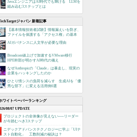
JavaエンジニアはAI時代でも輝ける LLMを
組み込む3ステップとは
TechTargetジャパン 新着記事
【基本情報技術者試験】情報漏えいを防ぎ、
ファイルを保護する「アクセス権」の基本
AIガバナンスに人文学が必要な理由
Broadcom値上げで加速するVMware移行
HPE幹部が明かすAI時代の備え
なぜAnthropicの「Claude」は暴走し、現実の
企業をハッキングしたのか
ひとり情シスの負荷を減らす 生成AIを「優
秀な部下」に変える活用例6選
ホワイトペーパーランキング
026/08/07 UPDATE
プロジェクトの全体像が見えない──リーダー
が今踏むべき3ステップ
ニデックアドバンステクノロジーに学ぶ「UIテ
スト自動化」 工数削減の秘訣は？