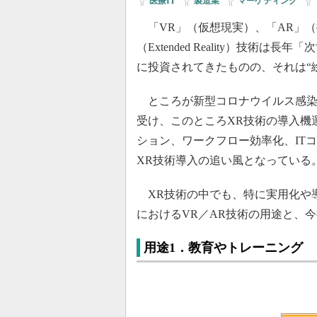
医療IT
|
製造業
|
マーケティング
|
「VR」（仮想現実）、「AR」（
（Extended Reality）技
に投資されてきたものの、それは“
ところが新型コロナウイルス感染症
受け、このところXR技術の導入機
ション、ワークフロー効率化、IT
XR技術導入の追い風となっている
XR技術の中でも、特に実用化や導
におけるVR／AR技術の用途と、
用途1．教育やトレーニング