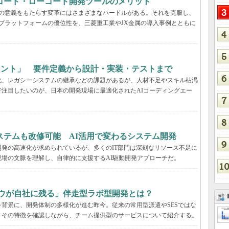
コード・ローコード開発ツールのメリット
真の意義をもたらす変革にはさまざまなハードルがある。それを克服し、
プラットフォームの優位性を、三菱重工業やJX金属の導入事例とともに
ェント」 要件定義から設計・実装・テストまで
化、レガシーシステムの継承などの課題があるが、人材不足やスキル枯渇
注目したいのが、日本の開発現場に最適化されたAIコーディングエー
ステムも改修可能 AI活用で変わるシステム開発
発の高速化が求められているが、多くのIT部門は深刻なリソース不足に
場の文脈を理解し、自律的に支援するAI駆動開発アプローチだ。
ハウが自社に残る」伴走型ラボ型開発とは？
背景に、開発体制の多様化が進む昨今。従来の常用型派遣やSESではな
。その特徴を確認しながら、チーム提供型のサービスについて紹介する。