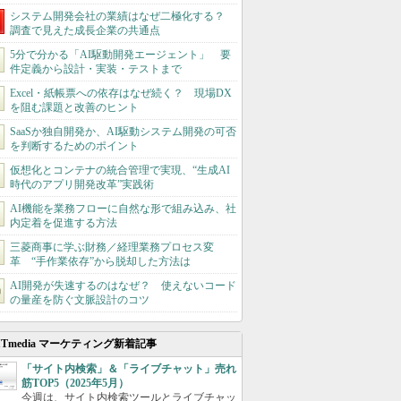
システム開発会社の業績はなぜ二極化する？
調査で見えた成長企業の共通点
5分で分かる「AI駆動開発エージェント」 要
件定義から設計・実装・テストまで
Excel・紙帳票への依存はなぜ続く？ 現場DX
を阻む課題と改善のヒント
SaaSか独自開発か、AI駆動システム開発の可否
を判断するためのポイント
仮想化とコンテナの統合管理で実現、“生成AI
時代のアプリ開発改革”実践術
AI機能を業務フローに自然な形で組み込み、社
内定着を促進する方法
三菱商事に学ぶ財務／経理業務プロセス変
革 “手作業依存”から脱却した方法は
AI開発が失速するのはなぜ？ 使えないコード
の量産を防ぐ文脈設計のコツ
ITmedia マーケティング新着記事
「サイト内検索」＆「ライブチャット」売れ
筋TOP5（2025年5月）
今週は、サイト内検索ツールとライブチャッ