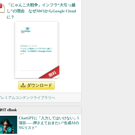
「にゃんこ大戦争」インフラ“大引っ越
し”の理由 なぜAWSからGoogle Cloud
に？
ダウンロード
 プレミアムコンテンツライブラリへ
＠IT eBook
ChatGPTに「入力してはいけない」5
項目――押さえておきたい“生成AIの
NGリスト”