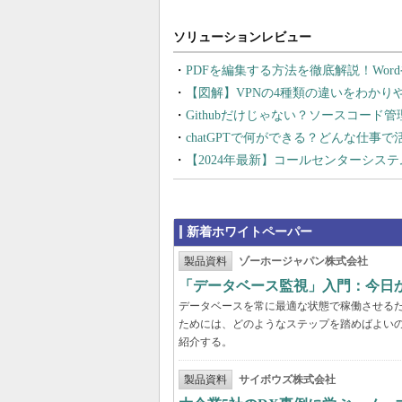
PDFを編集する方法を徹底解説！Wor
【図解】VPNの4種類の違いをわか
Githubだけじゃない？ソースコード
chatGPTで何ができる？どんな仕事
【2024年最新】コールセンターシス
新着ホワイトペーパー
製品資料
ゾーホージャパン株式会社
「データベース監視」入門：今日
データベースを常に最適な状態で稼働させる
ためには、どのようなステップを踏めばよい
紹介する。
製品資料
サイボウズ株式会社