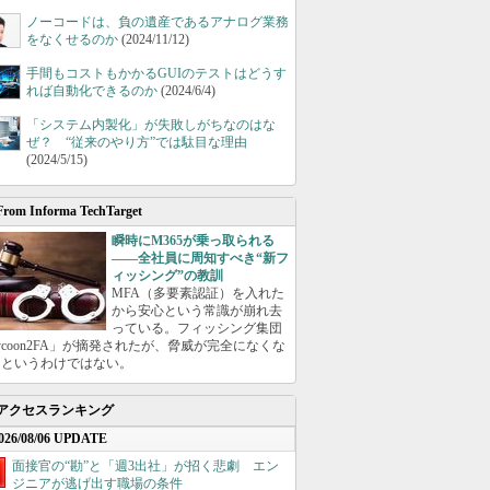
ノーコードは、負の遺産であるアナログ業務
をなくせるのか
(2024/11/12)
手間もコストもかかるGUIのテストはどうす
れば自動化できるのか
(2024/6/4)
「システム内製化」が失敗しがちなのはな
ぜ？ “従来のやり方”では駄目な理由
(2024/5/15)
From Informa TechTarget
瞬時にM365が乗っ取られる
――全社員に周知すべき“新フ
ィッシング”の教訓
MFA（多要素認証）を入れた
から安心という常識が崩れ去
っている。フィッシング集団
ycoon2FA」が摘発されたが、脅威が完全になくな
たというわけではない。
アクセスランキング
026/08/06 UPDATE
面接官の“勘”と「週3出社」が招く悲劇 エン
ジニアが逃げ出す職場の条件