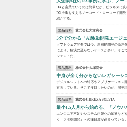
大企業5社のDX事例に学ぶ、ノー
DXと言葉でいうのは簡単だが、ビジネスに
DX推進を支えるノーコード・ローコード開発
紹介する。
製品資料
株式会社大塚商会
5分で分かる「AI駆動開発エージ
ソフトウェア開発では今、新機能開発の高速
により、解決に至らないケースが多い。そこで
ジェントだ。
製品資料
株式会社大塚商会
中身が全く分からないレガシーシ
デジタルシフトへの対応やアプリケーション開
直面している。そこで注目したいのが、開発現
製品資料
株式会社BREXA SOLVIA
最小1.5人月から始める、「ノウ
エンジニア不足やシステム内製化の加速などを
く「ラボ型開発」への注目度が高まっている