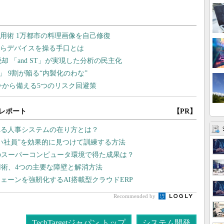
レポート
【PR】
れる人事システムの在り方とは？
い社員”を効果的に見つけて訓練する方法
のスーパーコンピュータ環境で得た成果は？
用術、4つの主要な障壁と解消方法
ェーンを強靭化するAI搭載型クラウドERP
Recommended by
TechTargetジャパン トップ
システム開発