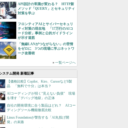
API設計の常識が変わる？ HTTP新
メソッド「QUERY」とセキュリティ
対策を学ぶ
フロンティアAIとサイバーセキュリ
ティ対策の現在地 「17万行のAIコ
ード分析」事例と公的ガイドライン
が示す道筋
「無線LANがつながらない」の苦情
をゼロに 3つの現場に学ぶネットワ
ーク改善術
»
一覧ページへ
システム開発 新着記事
【価格比較】Copilot、Kiro、Cursorなど6製
品 「無料で十分」は本当？
AIコーディングが招く“見えない負債” 現場
を壊す「デバッグ地獄」の正体
自社の開発環境に合う製品はどれ？ AIコー
ディングツール機能徹底比較
Linux Foundationが警告する「AI丸投げ開
発」の末路