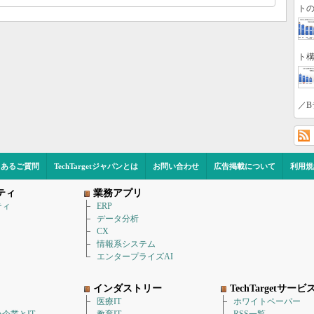
トの
ト構
／B
くあるご質問
TechTargetジャパンとは
お問い合わせ
広告掲載について
利用規
ティ
業務アプリ
ティ
ERP
データ分析
CX
情報系システム
エンタープライズAI
インダストリー
TechTargetサービ
医療IT
ホワイトペーパー