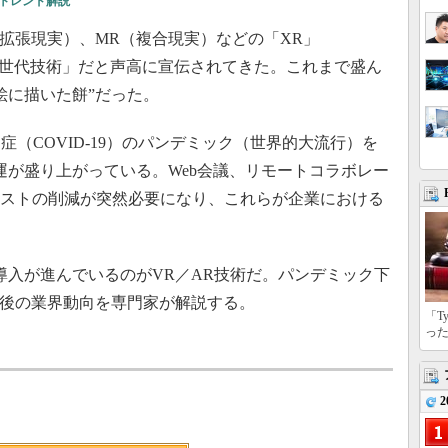
トレンド解説
拡張現実）、MR（複合現実）などの「XR」
術は長年「次世代技術」だと声高に宣伝されてきた。これまで盛ん
絵に描いた餅”だった。
（COVID-19）のパンデミック（世界的大流行）を
運が盛り上がっている。Web会議、リモートコラボレー
コストの削減が突然必要になり、これらが企業における
。
入が進んでいるのがVR／AR技術だ。パンデミック下
今後の業界動向を専門家が解説する。
「T
っ
2