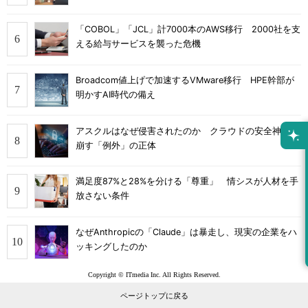
「COBOL」「JCL」計7000本のAWS移行 2000社を支
える給与サービスを襲った危機
Broadcom値上げで加速するVMware移行 HPE幹部が
明かすAI時代の備え
アスクルはなぜ侵害されたのか クラウドの安全神話を
崩す「例外」の正体
満足度87%と28%を分ける「尊重」 情シスが人材を手
放さない条件
なぜAnthropicの「Claude」は暴走し、現実の企業をハ
ッキングしたのか
Copyright © ITmedia Inc. All Rights Reserved.
ページトップに戻る