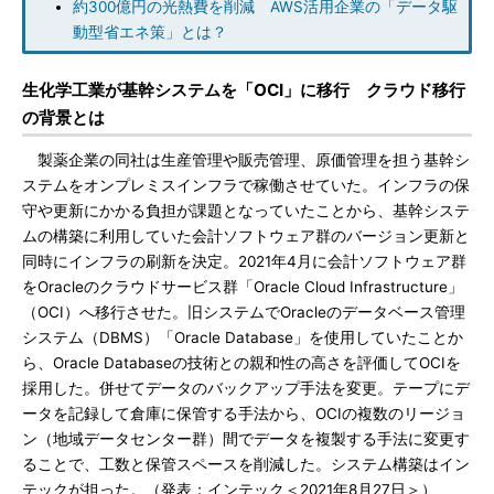
約300億円の光熱費を削減 AWS活用企業の「データ駆
動型省エネ策」とは？
生化学工業が基幹システムを「OCI」に移行 クラウド移行
の背景とは
製薬企業の同社は生産管理や販売管理、原価管理を担う基幹シ
ステムをオンプレミスインフラで稼働させていた。インフラの保
守や更新にかかる負担が課題となっていたことから、基幹システ
ムの構築に利用していた会計ソフトウェア群のバージョン更新と
同時にインフラの刷新を決定。2021年4月に会計ソフトウェア群
をOracleのクラウドサービス群「Oracle Cloud Infrastructure」
（OCI）へ移行させた。旧システムでOracleのデータベース管理
システム（DBMS）「Oracle Database」を使用していたことか
ら、Oracle Databaseの技術との親和性の高さを評価してOCIを
採用した。併せてデータのバックアップ手法を変更。テープにデ
ータを記録して倉庫に保管する手法から、OCIの複数のリージョ
ン（地域データセンター群）間でデータを複製する手法に変更す
ることで、工数と保管スペースを削減した。システム構築はイン
テックが担った。（発表：インテック＜2021年8月27日＞）