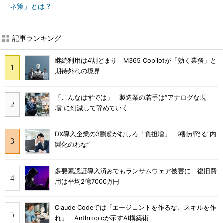
ネ策」とは？
記事ランキング
継続利用は4割どまり M365 Copilotが「効く業務」と
期待外れの境界
「こんなはずでは」 製造業の若手は“アナログな現
場”に幻滅して辞めていく
DX導入企業の3割超がむしろ「負担増」 9割が陥る“内
製化のわな”
多要素認証導入済みでもランサムウェア被害に 復旧費
用は平均2億7000万円
Claude Codeでは「エージェントを作るな、スキルを作
れ」 Anthropicが示すAI構築術