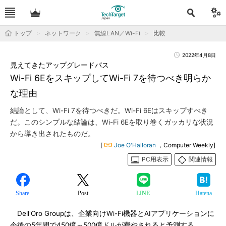
トップ
ネットワーク
無線LAN／Wi-Fi
比較
2022年4月8日
見えてきたアップグレードパス
Wi-Fi 6EをスキップしてWi-Fi 7を待つべき明らか
な理由
結論として、Wi-Fi 7を待つべきだ。Wi-Fi 6Eはスキップすべき
だ。このシンプルな結論は、Wi-Fi 6Eを取り巻くガッカリな状況
から導き出されたものだ。
[
Joe O'Halloran
，Computer Weekly]
PC用表示
関連情報
Share
Post
LINE
Hatena
Dell'Oro Groupは、企業向けWi-Fi機器とAIアプリケーションに
今後の5年間で450億～500億ドルが費やされると予測する。