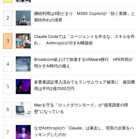
継続利用は4割どまり M365 Copilotが「効く業務」と
期待外れの境界
Claude Codeでは「エージェントを作るな、スキルを作
れ」 Anthropicが示すAI構築術
Broadcom値上げで加速するVMware移行 HPE幹部が
明かすAI時代の備え
多要素認証導入済みでもランサムウェア被害に 復旧費
用は平均2億7000万円
Macを守る「ロックダウンモード」が“侵害調査の障
壁”になっている
なぜAnthropicの「Claude」は暴走し、現実の企業をハ
ッキングしたのか