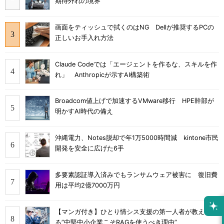
期待外れの境界
画面をティッシュで拭くのはNG Dellが推奨するPCの
正しいお手入れ方法
Claude Codeでは「エージェントを作るな、スキルを作
れ」 Anthropicが示すAI構築術
Broadcom値上げで加速するVMware移行 HPE幹部が
明かすAI時代の備え
沖縄電力、Notes脱却で年1万5000時間減 kintone市民
開発を安全に広げた6手
多要素認証導入済みでもランサムウェア被害に 復旧費
用は平均2億7000万円
【マンガ付き】ひとり情シス支援の第一人者が教え
る”中堅中小企業こそRAGを使うべき理由”