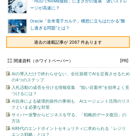
「HDDでNVMe接続」にまさかの進展 遅いストレ
ージが高速に？
Oracle「全米電子カルテ」構想に立ちはだかる“難
し過ぎる問題”とは？
過去の連載記事が 2067 件あります
関連資料（ホワイトペーパー）
[PR]
AIの導入だけで終わらせない、全社規模でAIを定着させるため
の4つのステップ
入札活動の成否を分ける情報収集 “狙い目案件”を効率よく見
つけるには？
AI自身による破壊的操作の事例も AIエージェント活用のリス
クといま必要な対策
サイバー攻撃からビジネスを守る、「戦略的データ復旧」の
方法
AI時代のエンドポイントセキュリティに求められる「レジリ
エンス戦略」とは？