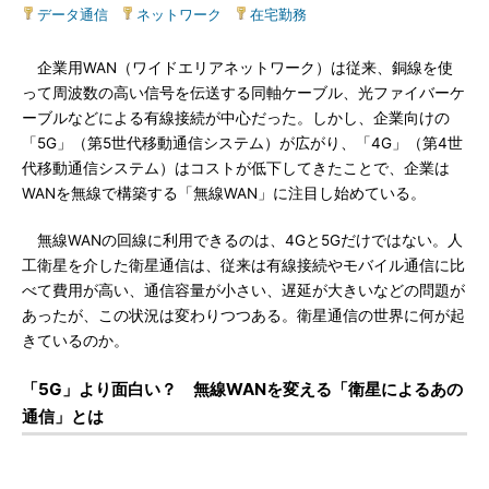
データ通信
|
ネットワーク
|
在宅勤務
企業用WAN（ワイドエリアネットワーク）は従来、銅線を使
って周波数の高い信号を伝送する同軸ケーブル、光ファイバーケ
ーブルなどによる有線接続が中心だった。しかし、企業向けの
「5G」（第5世代移動通信システム）が広がり、「4G」（第4世
代移動通信システム）はコストが低下してきたことで、企業は
WANを無線で構築する「無線WAN」に注目し始めている。
無線WANの回線に利用できるのは、4Gと5Gだけではない。人
工衛星を介した衛星通信は、従来は有線接続やモバイル通信に比
べて費用が高い、通信容量が小さい、遅延が大きいなどの問題が
あったが、この状況は変わりつつある。衛星通信の世界に何が起
きているのか。
「5G」より面白い？ 無線WANを変える「衛星によるあの
通信」とは