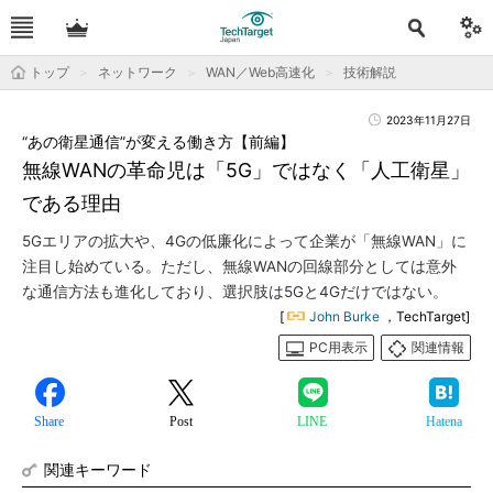
トップ
ネットワーク
WAN／Web高速化
技術解説
2023年11月27日
“あの衛星通信”が変える働き方【前編】
無線WANの革命児は「5G」ではなく「人工衛星」
である理由
5Gエリアの拡大や、4Gの低廉化によって企業が「無線WAN」に
注目し始めている。ただし、無線WANの回線部分としては意外
な通信方法も進化しており、選択肢は5Gと4Gだけではない。
[
John Burke
，TechTarget]
PC用表示
関連情報
Share
Post
LINE
Hatena
関連キーワード