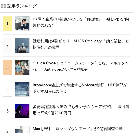
記事ランキング
DX導入企業の3割超がむしろ「負担増」 9割が陥る“内
製化のわな”
継続利用は4割どまり M365 Copilotが「効く業務」と
期待外れの境界
Claude Codeでは「エージェントを作るな、スキルを作
れ」 Anthropicが示すAI構築術
Broadcom値上げで加速するVMware移行 HPE幹部が
明かすAI時代の備え
多要素認証導入済みでもランサムウェア被害に 復旧費
用は平均2億7000万円
Macを守る「ロックダウンモード」が“侵害調査の障