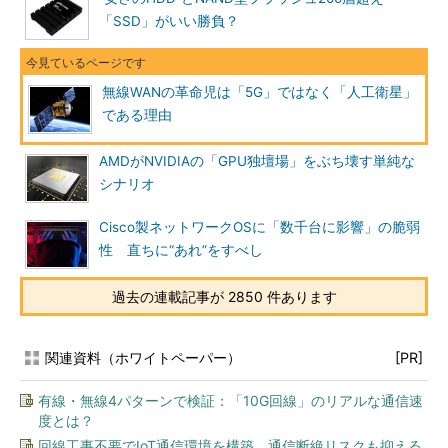
「SSD」がいい勝負？
無線WANの革命児は「5G」ではなく「人工衛星」
である理由
AMDがNVIDIAの「GPU独壇場」をぶち壊す単純な
シナリオ
Cisco製ネットワークOSに「数千台に影響」の脆弱
性 直ちに“あれ”をすべし
過去の連載記事が 2850 件あります
関連資料（ホワイトペーパー）
[PR]
有線・無線4パターンで検証：「10G回線」のリアルな通信速
度とは？
回線工事不要でIoT通信環境を構築 通信断絶リスクも抑える