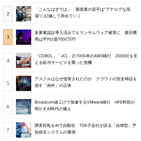
「こんなはずでは」 製造業の若手は“アナログな現
場”に幻滅して辞めていく
多要素認証導入済みでもランサムウェア被害に 復旧費
用は平均2億7000万円
「COBOL」「JCL」計7000本のAWS移行 2000社を支
える給与サービスを襲った危機
アスクルはなぜ侵害されたのか クラウドの安全神話を
崩す「例外」の正体
Broadcom値上げで加速するVMware移行 HPE幹部が
明かすAI時代の備え
障害対処をAIで自動化 TDK子会社が語る「自律型」予
知保全システムの裏側