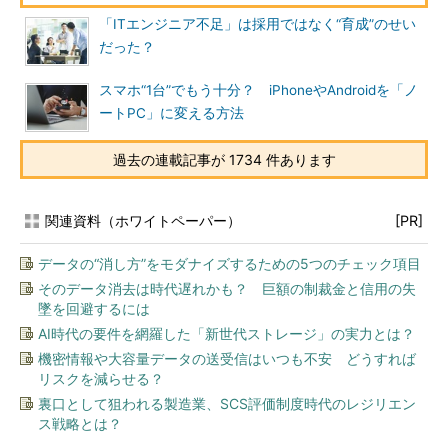
「ITエンジニア不足」は採用ではなく“育成”のせい
だった？
スマホ“1台”でもう十分？ iPhoneやAndroidを「ノ
ートPC」に変える方法
過去の連載記事が 1734 件あります
関連資料（ホワイトペーパー）
[PR]
データの“消し方”をモダナイズするための5つのチェック項目
そのデータ消去は時代遅れかも？ 巨額の制裁金と信用の失
墜を回避するには
AI時代の要件を網羅した「新世代ストレージ」の実力とは？
機密情報や大容量データの送受信はいつも不安 どうすれば
リスクを減らせる？
裏口として狙われる製造業、SCS評価制度時代のレジリエン
ス戦略とは？