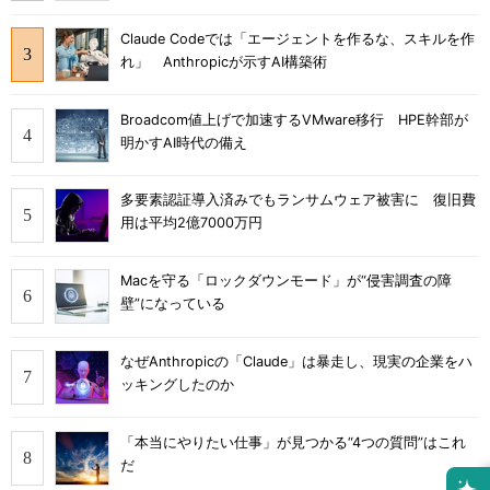
Claude Codeでは「エージェントを作るな、スキルを作
れ」 Anthropicが示すAI構築術
Broadcom値上げで加速するVMware移行 HPE幹部が
明かすAI時代の備え
多要素認証導入済みでもランサムウェア被害に 復旧費
用は平均2億7000万円
Macを守る「ロックダウンモード」が“侵害調査の障
壁”になっている
なぜAnthropicの「Claude」は暴走し、現実の企業をハ
ッキングしたのか
「本当にやりたい仕事」が見つかる“4つの質問”はこれ
だ