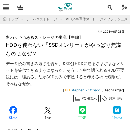
トップ
サーバ＆ストレージ
SSD／半導体ストレージ／フラッシュス
2024年9月25日
変わりつつあるストレージの常識【中編】
HDDを使わない「SSDオンリー」がやっぱり無謀
なのはなぜ？
データ読み書きの速さを含め、SSDはHDDに勝るさまざまなメリ
ットを提供できるようになった。そうした中で語られるHDD不要
説には一理ある。だがSSDのみで事足りると考えるのは危険だ。
それはなぜか。
[
Stephen Pritchard
，TechTarget]
PC用表示
関連情報
Share
Post
LINE
Hatena