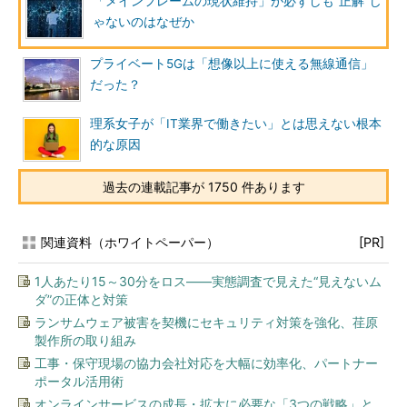
「メインフレームの現状維持」が必ずしも“正解”じ
ゃないのはなぜか
プライベート5Gは「想像以上に使える無線通信」
だった？
理系女子が「IT業界で働きたい」とは思えない根本
的な原因
過去の連載記事が 1750 件あります
関連資料（ホワイトペーパー）
[PR]
1人あたり15～30分をロス――実態調査で見えた“見えないム
ダ”の正体と対策
ランサムウェア被害を契機にセキュリティ対策を強化、荏原
製作所の取り組み
工事・保守現場の協力会社対応を大幅に効率化、パートナー
ポータル活用術
オンラインサービスの成長・拡大に必要な「3つの戦略」と