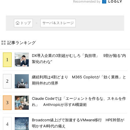
Recommended by
トップ
サーバ＆ストレージ
記事ランキング
DX導入企業の3割超がむしろ「負担増」 9割が陥る“内
製化のわな”
継続利用は4割どまり M365 Copilotが「効く業務」と
期待外れの境界
Claude Codeでは「エージェントを作るな、スキルを作
れ」 Anthropicが示すAI構築術
Broadcom値上げで加速するVMware移行 HPE幹部が
明かすAI時代の備え