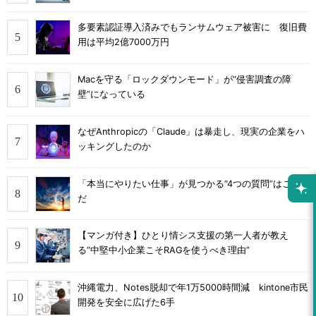
多要素認証導入済みでもランサムウェア被害に 復旧費
用は平均2億7000万円
Macを守る「ロックダウンモード」が“侵害調査の障
壁”になっている
なぜAnthropicの「Claude」は暴走し、現実の企業をハ
ッキングしたのか
「本当にやりたい仕事」が見つかる“4つの質問”はこれ
だ
【マンガ付き】ひとり情シス支援の第一人者が教え
る”中堅中小企業こそRAGを使うべき理由”
沖縄電力、Notes脱却で年1万5000時間減 kintone市民
開発を安全に広げた6手