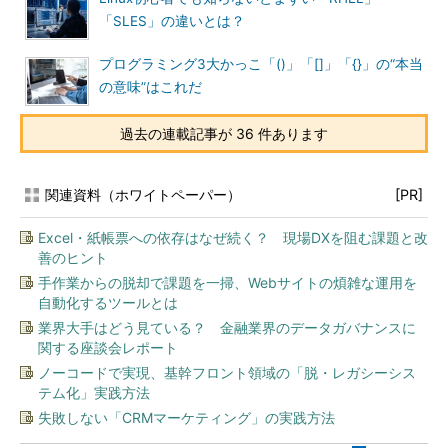
「SLES」の違いとは？
プログラミング3大かっこ「()」「[]」「{}」の“本当
の意味”はこれだ
過去の連載記事が 36 件あります
関連資料（ホワイトペーパー）
[PR]
Excel・紙帳票への依存はなぜ続く？ 現場DXを阻む課題と改
善のヒント
手作業からの脱却で課題を一掃、Webサイトの煩雑な運用を
自動化するツールとは
業界大手はどう見ている？ 金融業界のデータガバナンスに
関する座談会レポート
ノーコードで実現、基幹フロント領域の「脱・レガシーシス
テム化」実践方法
失敗しない「CRMマーケティング」の実践方法