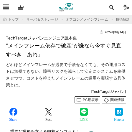
トップ
サーバ＆ストレージ
オフコン／メインフレーム
技術解説
2024年8月14日
TechTargetジャパンエンジニア読本集
“メインフレーム依存で破産”が嫌なら今すぐ見直
すべき「あれ」
どれほどメインフレームが必要で手放せなくても、その運用コス
トは無視できない。障害リスクを減らして安定にシステムを稼働
させつつ、コストを抑えたメインフレームの運用を実現する具体
策とは。
[TechTargetジャパン]
PC用表示
関連情報
Share
Post
LINE
Hatena
重要な業務を支える中核インフラとし