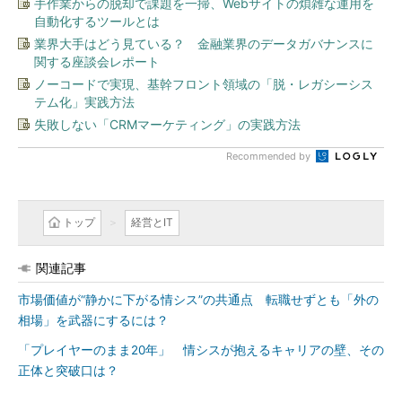
手作業からの脱却で課題を一掃、Webサイトの煩雑な運用を
自動化するツールとは
業界大手はどう見ている？ 金融業界のデータガバナンスに
関する座談会レポート
ノーコードで実現、基幹フロント領域の「脱・レガシーシス
テム化」実践方法
失敗しない「CRMマーケティング」の実践方法
Recommended by
トップ
経営とIT
関連記事
市場価値が“静かに下がる情シス”の共通点 転職せずとも「外の
相場」を武器にするには？
「プレイヤーのまま20年」 情シスが抱えるキャリアの壁、その
正体と突破口は？