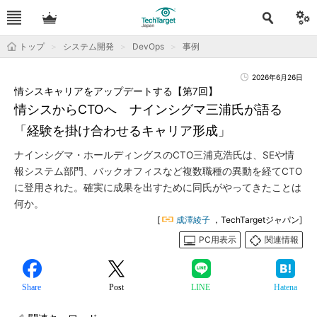
トップ
システム開発
DevOps
事例
2026年6月26日
情シスキャリアをアップデートする【第7回】
情シスからCTOへ ナインシグマ三浦氏が語る
「経験を掛け合わせるキャリア形成」
ナインシグマ・ホールディングスのCTO三浦克浩氏は、SEや情
報システム部門、バックオフィスなど複数職種の異動を経てCTO
に登用された。確実に成果を出すために同氏がやってきたことは
何か。
[
成澤綾子
，TechTargetジャパン]
PC用表示
関連情報
Share
Post
LINE
Hatena