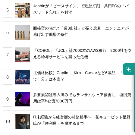
Joshinが「ピースサイン」で勤怠打刻 共用PCの「パ
スワード忘れ」を解消
面接官の“勘”と「週3出社」が招く悲劇 エンジニアが
逃げ出す職場の条件
「COBOL」「JCL」計7000本のAWS移行 2000社を支
える給与サービスを襲った危機
【価格比較】Copilot、Kiro、Cursorなど6製品 「無料
で十分」は本当？
多要素認証導入済みでもランサムウェア被害に 復旧費
用は平均2億7000万円
IT未経験から経営層の相談相手へ 花キューピット星野
氏が「便利屋」を脱するまで