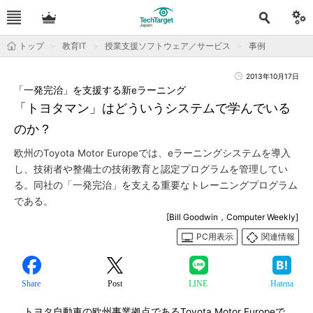
トップ
教育IT
授業支援ソフトウェア／サービス
事例
2013年10月17日
「一発完治」を支援する新eラーニング
「トヨタマン」はどういうシステムで学んでいる
のか？
欧州のToyota Motor Europeでは、eラーニングシステムを導入
し、技術者や整備士の技術教育と認定プログラムを管理してい
る。同社の「一発完治」を支える重要なトレーニングプログラム
である。
[Bill Goodwin，Computer Weekly]
PC用表示
関連情報
Share
Post
LINE
Hatena
トヨタ自動車の欧州事業拠点であるToyota Motor Europeで