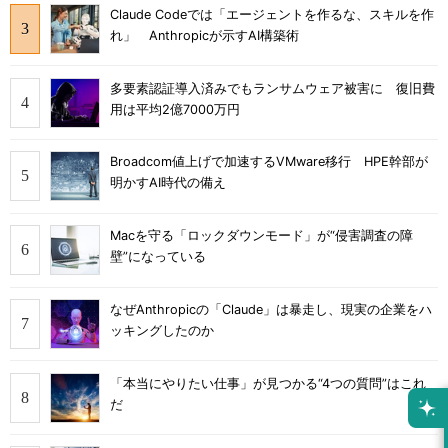
Claude Codeでは「エージェントを作るな、スキルを作
れ」 Anthropicが示すAI構築術
多要素認証導入済みでもランサムウェア被害に 復旧費
用は平均2億7000万円
Broadcom値上げで加速するVMware移行 HPE幹部が
明かすAI時代の備え
Macを守る「ロックダウンモード」が“侵害調査の障
壁”になっている
なぜAnthropicの「Claude」は暴走し、現実の企業をハ
ッキングしたのか
「本当にやりたい仕事」が見つかる“4つの質問”はこれ
だ