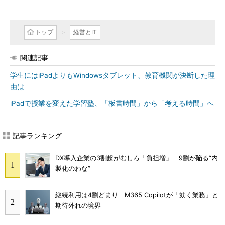
トップ
経営とIT
関連記事
学生にはiPadよりもWindowsタブレット、教育機関が決断した理
由は
iPadで授業を変えた学習塾、「板書時間」から「考える時間」へ
記事ランキング
DX導入企業の3割超がむしろ「負担増」 9割が陥る“内
製化のわな”
継続利用は4割どまり M365 Copilotが「効く業務」と
期待外れの境界