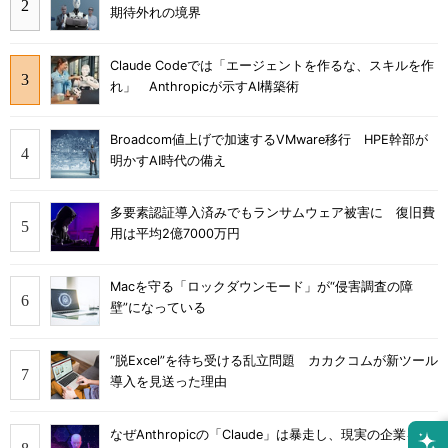
期待外れの境界
Claude Codeでは「エージェントを作るな、スキルを作
れ」 Anthropicが示すAI構築術
Broadcom値上げで加速するVMware移行 HPE幹部が
明かすAI時代の備え
多要素認証導入済みでもランサムウェア被害に 復旧費
用は平均2億7000万円
Macを守る「ロックダウンモード」が“侵害調査の障
壁”になっている
“脱Excel”を待ち受ける乱立問題 カカクコムが新ツール
導入を見送った理由
なぜAnthropicの「Claude」は暴走し、現実の企業をハ