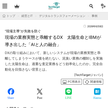
トップ
経営とIT
デジタルトランスフォーメーション
事例
2026年6月8日
“現場主導”が失敗を防ぐ
現場の業務実態と乖離するDX 太陽生命とIBMが
導き出した「AIと人の融合」
DXの取り組みにおいて、新しいシステムが現場の業務実態と乖
離してしまうケースが後を絶たない。泥臭い業務の棚卸しを実施
した太陽生命は、過重な査定業務をどう効率化したのか。完全自
動化を目指さない背景とは。
[TechTargetジャパン]
PC用表示
関連情報
Share
Post
LINE
Hatena