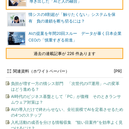
導き出した「AIと人の融合」
情シスの8割超が「触りたくない」システムを保
有 負の連鎖を断ち切るには？
AIの提案を年間20回スルー データが暴く日本企業
CEOの「慎重すぎる前進」
過去の連載記事が 226 件あります
関連資料（ホワイトペーパー）
[PR]
負担が増す一方の情シス部門 「次世代のIT運用」への変革
はどう進める？
AI時代のビジネス基盤として「PC」が復権 そのときランサ
ムウェア対策は？
AIの導入だけで終わらせない、全社規模でAIを定着させるため
の4つのステップ
入札活動の成否を分ける情報収集 “狙い目案件”を効率よく見
つけるには？