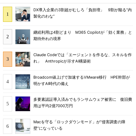
DX導入企業の3割超がむしろ「負担増」 9割が陥る“内
製化のわな”
継続利用は4割どまり M365 Copilotが「効く業務」と
期待外れの境界
Claude Codeでは「エージェントを作るな、スキルを作
れ」 Anthropicが示すAI構築術
Broadcom値上げで加速するVMware移行 HPE幹部が
明かすAI時代の備え
多要素認証導入済みでもランサムウェア被害に 復旧費
用は平均2億7000万円
Macを守る「ロックダウンモード」が“侵害調査の障
壁”になっている