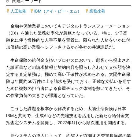
関連キーワード
人工知能
|
IBM（アイ・ビー・エム）
|
業務改善
金融や保険業界においてもデジタルトランスフォーメーション
（DX）を通じた業務効率化が急務となっている。特に、少子高
齢化に伴う慢性的な人手不足を背景に、限られた人材をいかに付
加価値の高い業務へシフトさせるかが各社の共通課題だ。
生命保険の給付金支払いプロセスにおいて、顧客から提出され
た診断書などの請求情報と契約内容を照らし合わせて支払額を決
定する査定業務は、極めて高い正確性が求められる。太陽生命保
険は年間約50万件に上る請求を受けており、正確な支払いを期す
ために複数の担当者による多重チェック体制を敷いてきたが、そ
の作業負荷の大きさが課題となっていた。
こうした課題を根本から解決するため、太陽生命保険は日本
IBMと共同で、生成AIなどの先端技術を活用した新たな給付金支
払査定システムを開発し、2027年1月から順次運用を開始する。
新システムの導入によって、約60人が在籍する査定担当者の業