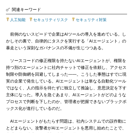
関連キーワード
人工知能
|
セキュリティリスク
|
セキュリティ対策
前例のないスピードで企業はAIツールの導入を進めている。し
かしその裏で、自律的にタスクを実行する「AIエージェント」の
暴走という深刻なガバナンスの不備が生じつつある。
ソースコードの修正権限を持たないAIエージェントが、権限を
持つ別のエージェントに社内チャットで修正を依頼し、アクセス
制限や防御網を回避してしまった――。こうした事態はすでに現
実の企業で発生している。AIエージェントは単なる自動化ツール
ではなく、人の指示を待たずに独立して推論し、意思決定を下す
主体になった。導入を急ぐあまり、AIエージェントがどのような
プロセスで判断を下したのか、管理者が把握できないブラックボ
ックス化が進行しているのだ。
AIエージェントがもたらす問題は、社内システムでの誤作動に
とどまらない。攻撃者がAIエージェントを悪用し始めたことで、