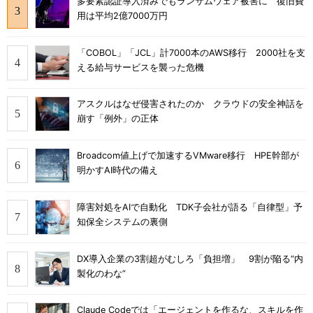
多要素認証導入済みでもランサムウェア被害に 復旧費
用は平均2億7000万円
「COBOL」「JCL」計7000本のAWS移行 2000社を支
える給与サービスを襲った危機
アスクルはなぜ侵害されたのか クラウドの安全神話を
崩す「例外」の正体
Broadcom値上げで加速するVMware移行 HPE幹部が
明かすAI時代の備え
障害対処をAIで自動化 TDK子会社が語る「自律型」予
知保全システムの裏側
DX導入企業の3割超がむしろ「負担増」 9割が陥る“内
製化のわな”
Claude Codeでは「エージェントを作るな、スキルを作