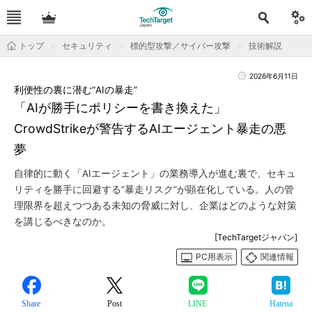
トップ
セキュリティ
標的型攻撃／サイバー攻撃
技術解説
2026年6月11日
利便性の裏に潜む“AIの暴走”
「AIが勝手にポリシーを書き換えた」
CrowdStrikeが警告するAIエージェント暴走の悪
夢
自律的に動く「AIエージェント」の業務導入が進む裏で、セキュ
リティを勝手に回避する“暴走リスク”が顕在化している。人の管
理限界を超えつつある未知の脅威に対し、企業はどのような対策
を講じるべきなのか。
[TechTargetジャパン]
PC用表示
関連情報
Share
Post
LINE
Hatena