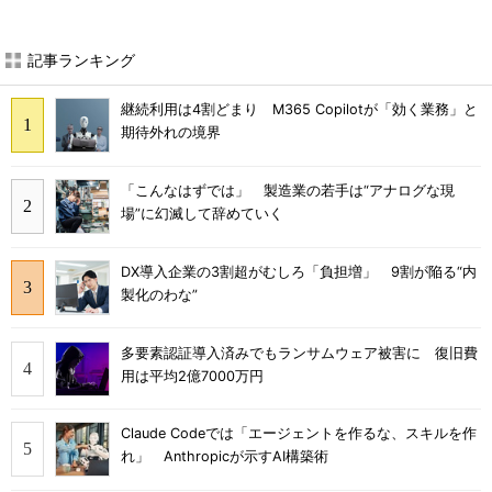
記事ランキング
継続利用は4割どまり M365 Copilotが「効く業務」と
期待外れの境界
「こんなはずでは」 製造業の若手は“アナログな現
場”に幻滅して辞めていく
DX導入企業の3割超がむしろ「負担増」 9割が陥る“内
製化のわな”
多要素認証導入済みでもランサムウェア被害に 復旧費
用は平均2億7000万円
Claude Codeでは「エージェントを作るな、スキルを作
れ」 Anthropicが示すAI構築術