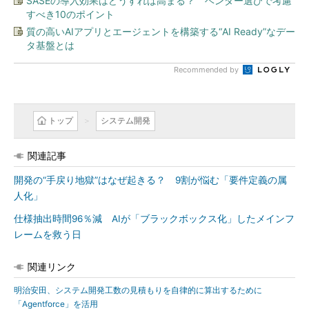
SASEの導入効果はどうすれば高まる？ ベンダー選びで考慮
すべき10のポイント
質の高いAIアプリとエージェントを構築する“AI Ready”なデー
タ基盤とは
Recommended by
トップ
システム開発
関連記事
開発の“手戻り地獄”はなぜ起きる？ 9割が悩む「要件定義の属
人化」
仕様抽出時間96％減 AIが「ブラックボックス化」したメインフ
レームを救う日
関連リンク
明治安田、システム開発工数の見積もりを自律的に算出するために
「Agentforce」を活用