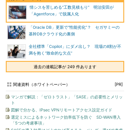
情シスを苦しめる“工数見積もり” 明治安田が
「Agentforce」で脱属人化
「Oracle DB」更新で“性能劣化”？ セガサミーの
基幹DBクラウド化の裏側
全社標準「Copilot」にダメ出し？ 現場の8割が不
満を抱く“致命的な欠点”
過去の連載記事が 249 件あります
関連資料（ホワイトペーパー）
[PR]
マンガで解説：「ゼロトラスト」「SASE」の必要性とメリッ
ト
図解で分かる、IPsec VPNリモートアクセス設定ガイド
選定ミスによるネットワーク効率低下を防ぐ SD-WAN導入
「5つの考慮事項」