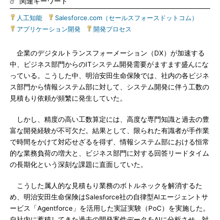
関連キーワード
人工知能
|
Salesforce.com（セールスフォースドットコム）
|
アプリケーション開発
|
開発プロセス
企業のデジタルトランスフォーメーション（DX）が加速する
中、ビジネス部門からのITシステム開発需要がますます盛んにな
っている。こうした中、明治安田生命保険では、社内の各ビジネ
ス部門から情報システム部に対して、システム開発に伴う工数の
見積もり依頼が頻繁に発生していた。
しかし、精度の高い工数算定には、高度な専門知識と過去の豊
富な開発経験が不可欠だ。結果として、限られた有識者が手作業
で時間をかけて対応せざるを得ず、情報システム部における恒常
的な業務負荷の増大と、ビジネス部門に対する回答リードタイム
の長期化という深刻な課題に直面していた。
こうした属人的な見積もり業務のボトルネックを解消するた
め、明治安田生命保険はSalesforce社の自律型AIエージェントサ
ービス「Agentforce」を活用した実証実験（PoC）を実施した。
自社内に蓄積してきた過去の開発案件データをAIに分析させ、対