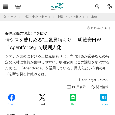
トップ
中堅・中小企業とIT
中堅／中小企業とIT
事例
2026年6月30日
要件定義の“丸投げ”を防ぐ
情シスを苦しめる“工数見積もり” 明治安田が
「Agentforce」で脱属人化
システム開発における工数見積もりは、専門知識が必要なため特
定の人材に負荷が集中しやすい。明治安田はこの課題を解消する
ために、「Agentforce」を活用している。属人化という負のルー
プを断ち切る仕組みとは。
[TechTargetジャパン]
PC用表示
関連情報
Share
Post
LINE
Hatena