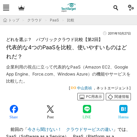
トップ
クラウド
PaaS
比較
2011年10月27日
どれを選ぶ？ パブリッククラウド比較【第2回】
代表的な4つのPaaSを比較、使いやすいものはど
れだ？
企業利用の視点に立って代表的なPaaS（Amazon EC2、Google
App Engine、Force.com、Windows Azure）の機能やサービスを
比較した。
[
中山貴禎
，ネットエージェント]
PC用表示
関連情報
Share
Post
LINE
Hatena
前回の「
今さら聞けない！ クラウドサービスの違い
」では、
SaaS（Software as a Service）、PaaS（Platform as a