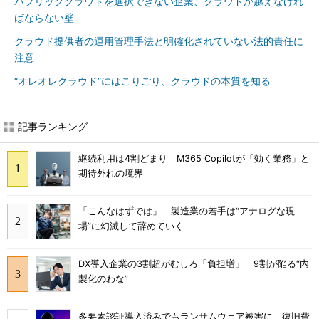
パブリッククラウドを選択できない企業、クラウドが越えなけれ
ばならない壁
クラウド提供者の運用管理手法と明確化されていない法的責任に
注意
“オレオレクラウド”にはこりごり、クラウドの本質を知る
記事ランキング
継続利用は4割どまり M365 Copilotが「効く業務」と
期待外れの境界
「こんなはずでは」 製造業の若手は“アナログな現
場”に幻滅して辞めていく
DX導入企業の3割超がむしろ「負担増」 9割が陥る“内
製化のわな”
多要素認証導入済みでもランサムウェア被害に 復旧費