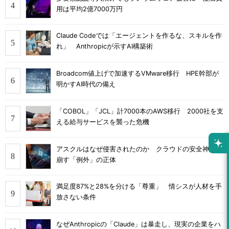
用は平均2億7000万円
Claude Codeでは「エージェントを作るな、スキルを作
れ」 Anthropicが示すAI構築術
Broadcom値上げで加速するVMware移行 HPE幹部が
明かすAI時代の備え
「COBOL」「JCL」計7000本のAWS移行 2000社を支
える給与サービスを襲った危機
アスクルはなぜ侵害されたのか クラウドの安全神話を
崩す「例外」の正体
満足度87%と28%を分ける「尊重」 情シスが人材を手
放さない条件
なぜAnthropicの「Claude」は暴走し、現実の企業をハ