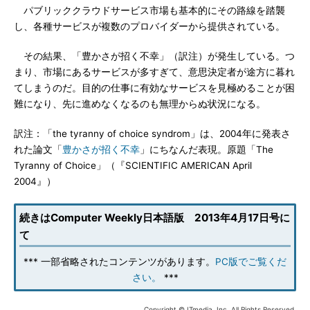
パブリッククラウドサービス市場も基本的にその路線を踏襲
し、各種サービスが複数のプロバイダーから提供されている。
その結果、「豊かさが招く不幸」（訳注）が発生している。つ
まり、市場にあるサービスが多すぎて、意思決定者が途方に暮れ
てしまうのだ。目的の仕事に有効なサービスを見極めることが困
難になり、先に進めなくなるのも無理からぬ状況になる。
訳注：「the tyranny of choice syndrom」は、2004年に発表さ
れた論文「
豊かさが招く不幸
」にちなんだ表現。原題「The
Tyranny of Choice」（『SCIENTIFIC AMERICAN April
2004』）
続きはComputer Weekly日本語版 2013年4月17日号に
て
*** 一部省略されたコンテンツがあります。
PC版でご覧くだ
さい。
***
Copyright © ITmedia, Inc. All Rights Reserved.