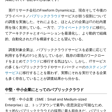
英ITリサーチ会社のFreeform Dynamicsは、現在そして今後の
プライベート／
パブリッククラウド
サービスが担う役割について
の調査を実施した。それによると、ほとんどの企業はITの社内運
用を強く支持している。一方で、
プライベートクラウド
に移行し
てアーキテクチャとオペレーションを最適化し、より動的で組織
的、自動化されたITを構築することも望んでいる。
調査対象企業は、パブリッククラウドサービスを必要に応じて
利用する手札の1つと見なしているが、既存の環境のワークロー
ドをまとめて
クラウド
に移行する気はない。しかし、ITサービス
の多くをパブリッククラウドやサードパーティーの
ホスティング
サービス
に移行することを厭わず、実際にそれを実行できる企業
も多く存在していることが調査結果から分かる。
中堅・中小企業にとってのパブリッククラウド
中堅・中小企業（SME：Small and Medium-sized
Enterprise）は、トップダウンで素早い意思決定が可能なため、
大々的なパブリッククラウドの採用に最も前向きだ。パブリック