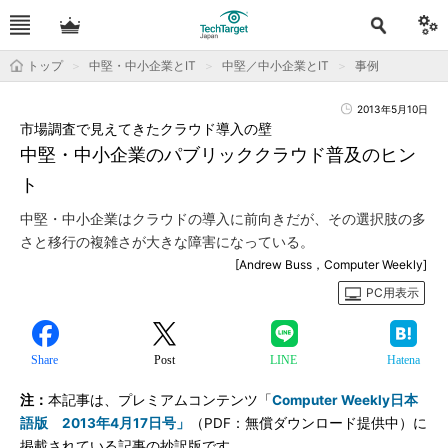
トップ
中堅・中小企業とIT
中堅／中小企業とIT
事例
2013年5月10日
市場調査で見えてきたクラウド導入の壁
中堅・中小企業のパブリッククラウド普及のヒン
ト
中堅・中小企業はクラウドの導入に前向きだが、その選択肢の多
さと移行の複雑さが大きな障害になっている。
[Andrew Buss，Computer Weekly]
PC用表示
Share
Post
LINE
Hatena
注：
本記事は、プレミアムコンテンツ「
Computer Weekly日本
語版 2013年4月17日号」
（PDF：無償ダウンロード提供中）に
掲載されている記事の抄訳版です。