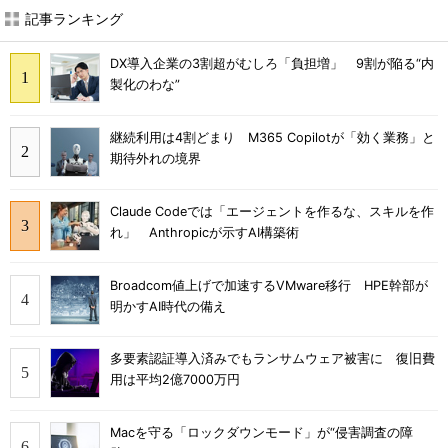
記事ランキング
DX導入企業の3割超がむしろ「負担増」 9割が陥る“内
製化のわな”
継続利用は4割どまり M365 Copilotが「効く業務」と
期待外れの境界
Claude Codeでは「エージェントを作るな、スキルを作
れ」 Anthropicが示すAI構築術
Broadcom値上げで加速するVMware移行 HPE幹部が
明かすAI時代の備え
多要素認証導入済みでもランサムウェア被害に 復旧費
用は平均2億7000万円
Macを守る「ロックダウンモード」が“侵害調査の障