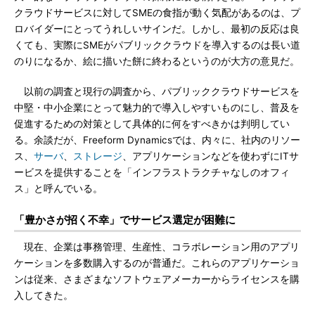
クラウドサービスに対してSMEの食指が動く気配があるのは、プ
ロバイダーにとってうれしいサインだ。しかし、最初の反応は良
くても、実際にSMEがパブリッククラウドを導入するのは長い道
のりになるか、絵に描いた餅に終わるというのが大方の意見だ。
以前の調査と現行の調査から、パブリッククラウドサービスを
中堅・中小企業にとって魅力的で導入しやすいものにし、普及を
促進するための対策として具体的に何をすべきかは判明してい
る。余談だが、Freeform Dynamicsでは、内々に、社内のリソー
ス、
サーバ
、
ストレージ
、アプリケーションなどを使わずにITサ
ービスを提供することを「インフラストラクチャなしのオフィ
ス」と呼んでいる。
「豊かさが招く不幸」でサービス選定が困難に
現在、企業は事務管理、生産性、コラボレーション用のアプリ
ケーションを多数購入するのが普通だ。これらのアプリケーショ
ンは従来、さまざまなソフトウェアメーカーからライセンスを購
入してきた。