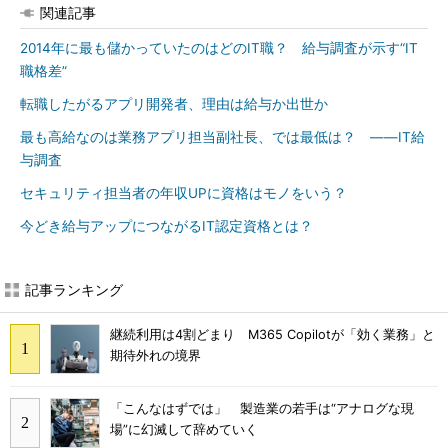
関連記事
2014年に最も儲かっていたのはどのIT職？ 給与調査が示す“IT
職格差”
転職したがるアプリ開発者、理由は給与か出世か
最も高給なのは業務アプリ担当副社長、では最低は？ ――IT給
与調査
セキュリティ担当者の年収UPに資格はモノをいう？
今どき給与アップにつながるIT認定資格とは？
記事ランキング
継続利用は4割どまり M365 Copilotが「効く業務」と
期待外れの境界
「こんなはずでは」 製造業の若手は“アナログな現
場”に幻滅して辞めていく