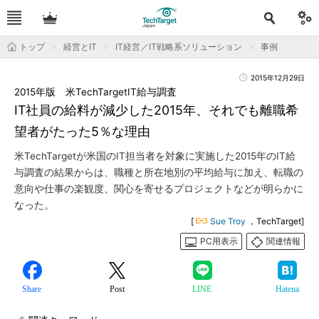
トップ
経営とIT
IT経営／IT戦略系ソリューション
事例
2015年12月29日
2015年版 米TechTargetIT給与調査
IT社員の給料が減少した2015年、それでも離職希
望者がたった5％な理由
米TechTargetが米国のIT担当者を対象に実施した2015年のIT給
与調査の結果からは、職種と所在地別の平均給与に加え、転職の
意向や仕事の楽観度、関心を寄せるプロジェクトなどが明らかに
なった。
[
Sue Troy
，TechTarget]
PC用表示
関連情報
Share
Post
LINE
Hatena