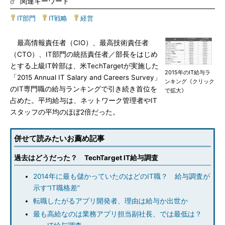
関連キーワード
IT部門
|
IT戦略
|
経営
最高情報責任者（CIO）、最高技術責任者
（CTO）、IT部門の統括責任者／部長をはじめ
とする上級IT幹部は、米TechTargetが実施した
2015年のIT給与ラ
「2015 Annual IT Salary and Careers Survey」
ンキング《クリック
のIT専門職の給与ランキングで引き続き首位を
で拡大》
占めた。平均給与は、ネットワーク管理者やIT
スタッフの平均のほぼ2倍だった。
併せて読みたいお薦め記事
過去はどうだった？ TechTarget IT給与調査
2014年に最も儲かっていたのはどのIT職？ 給与調査が
示す“IT職格差”
転職したがるアプリ開発者、理由は給与か出世か
最も高給なのは業務アプリ担当副社長、では最低は？