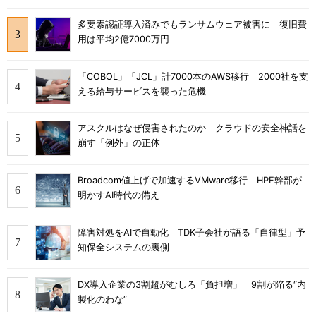
多要素認証導入済みでもランサムウェア被害に 復旧費
用は平均2億7000万円
「COBOL」「JCL」計7000本のAWS移行 2000社を支
える給与サービスを襲った危機
アスクルはなぜ侵害されたのか クラウドの安全神話を
崩す「例外」の正体
Broadcom値上げで加速するVMware移行 HPE幹部が
明かすAI時代の備え
障害対処をAIで自動化 TDK子会社が語る「自律型」予
知保全システムの裏側
DX導入企業の3割超がむしろ「負担増」 9割が陥る“内
製化のわな”