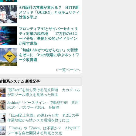
API設計の常識が変わる？ HTTP新
メソッド「QUERY」とセキュリティ
対策を学ぶ
フロンティアAIとサイバーセキュリ
ティ対策の現在地 「17万行のAIコ
ード分析」事例と公的ガイドライン
が示す道筋
「無線LANがつながらない」の苦情
をゼロに 3つの現場に学ぶネットワ
ーク改善術
»
一覧ページへ
情報系システム 新着記事
“脱Excel”を待ち受ける乱立問題 カカクコム
が新ツール導入を見送った理由
Joshinが「ピースサイン」で勤怠打刻 共用
PCの「パスワード忘れ」を解消
「Excel至上主義」の終わらせ方 丸2日の手
作業地獄から情シスと現場を救うには
「Teams」や「Zoom」は不要か？ AIでUCC
ツールを自社開発する利点と欠点