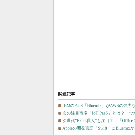
関連記事
IBMのPaaS「Bluemix」がAWS
次の注目市場「IoT PaaS」とは？ 
次世代“Excel職人”も注目？ 「Offi
Appleの開発言語「Swift」にBlue