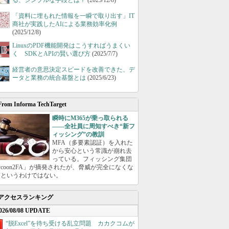
る、シンプルな手段とは？
(2025/12/8)
「資料に埋もれた情報を一瞬で取り出す」IT
商社が実践したAIによる業務効率化例
(2025/12/8)
LinuxのPDF機能開発はこうすればうまくい
く SDKとAPIの賢い選び方
(2025/7/7)
経営者の意思決定スピードを改善できた、デ
ータと業務の統合基盤とは
(2025/6/23)
From Informa TechTarget
瞬時にM365が乗っ取られる
――全社員に周知すべき“新フ
ィッシング”の教訓
MFA（多要素認証）を入れた
から安心という常識が崩れ去
っている。フィッシング集団
ycoon2FA」が摘発されたが、脅威が完全になくな
たというわけではない。
アクセスランキング
026/08/08 UPDATE
“脱Excel”を待ち受ける乱立問題 カカクコムが