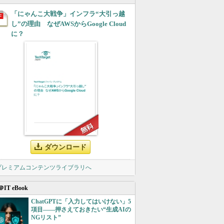
「にゃんこ大戦争」インフラ“大引っ越
し”の理由 なぜAWSからGoogle Cloud
に？
ダウンロード
 プレミアムコンテンツライブラリへ
＠IT eBook
ChatGPTに「入力してはいけない」5
項目――押さえておきたい“生成AIの
NGリスト”