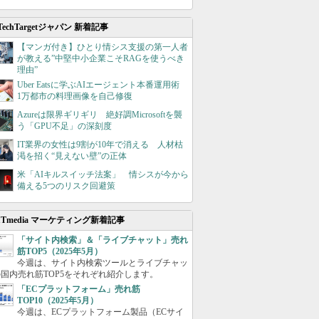
TechTargetジャパン 新着記事
【マンガ付き】ひとり情シス支援の第一人者
が教える”中堅中小企業こそRAGを使うべき
理由”
Uber Eatsに学ぶAIエージェント本番運用術
1万都市の料理画像を自己修復
Azureは限界ギリギリ 絶好調Microsoftを襲
う「GPU不足」の深刻度
IT業界の女性は9割が10年で消える 人材枯
渇を招く“見えない壁”の正体
米「AIキルスイッチ法案」 情シスが今から
備える5つのリスク回避策
ITmedia マーケティング新着記事
「サイト内検索」＆「ライブチャット」売れ
筋TOP5（2025年5月）
今週は、サイト内検索ツールとライブチャッ
国内売れ筋TOP5をそれぞれ紹介します。
「ECプラットフォーム」売れ筋
TOP10（2025年5月）
今週は、ECプラットフォーム製品（ECサイ