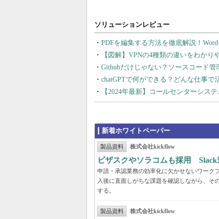
PDFを編集する方法を徹底解説！Wor
【図解】VPNの4種類の違いをわか
Githubだけじゃない？ソースコード
chatGPTで何ができる？どんな仕事
【2024年最新】コールセンターシス
新着ホワイトペーパー
製品資料
株式会社kickflow
ビザスクやソラコムも採用 Slac
申請・承認業務の効率化に欠かせないワーク
入後に直面しがちな課題を確認しながら、そ
する。
製品資料
株式会社kickflow