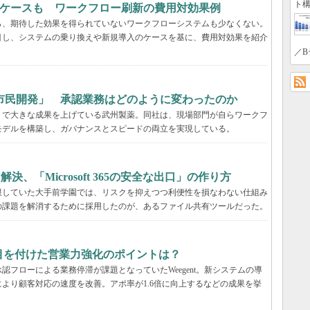
ト構
るケースも ワークフロー刷新の費用対効果例
ら、期待した効果を得られていないワークフローシステムも少なくない。
目し、システムの乗り換えや新規導入のケースを基に、費用対効果を紹介
／B
市民開発」 承認業務はどのように変わったのか
」で大きな成果を上げている武州製薬。同社は、現場部門が自らワークフ
モデルを構築し、ガバナンスとスピードの両立を実現している。
決、「Microsoft 365の安全な出口」の作り方
限していた大手前学園では、リスクを抑えつつ利便性を損なわない仕組み
の課題を解消するために採用したのが、あるファイル共有ツールだった。
tが目を付けた営業力強化のポイントは？
フローによる業務停滞が課題となっていたWeegent。新システムの導
より顧客対応の速度を改善。アポ率が1.6倍に向上するなどの成果を挙