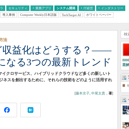
フラ
セキュリティ
業務アプリ
システム開発
IT経営
インダストリー
導入事例
Computer Weekly日本語版
ホワイトペーパー
TechTarget.AI
AI
経営とIT
医療IT
中堅・中小企業とIT
教育IT
方法
けど収益化はどうする？――
になる3つの最新トレンド
80
題
やマイクロサービス、ハイブリッドクラウドなど多くの新しいト
ジネスを創出するために、それらの技術をどのように活用すれ
[
藤本京子
,
中尾太貴
，
著
]