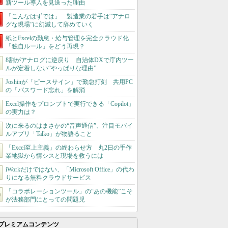
新ツール導入を見送った理由
「こんなはずでは」 製造業の若手は“アナロ
グな現場”に幻滅して辞めていく
紙とExcelの勤怠・給与管理を完全クラウド化
「独自ルール」をどう再現？
8割がアナログに逆戻り 自治体DXで庁内ツー
ルが定着しない“やっぱりな理由”
Joshinが「ピースサイン」で勤怠打刻 共用PC
の「パスワード忘れ」を解消
Excel操作をプロンプトで実行できる「Copilot」
の実力は？
次に来るのはまさかの“音声通信”、注目モバイ
ルアプリ「Talko」が物語ること
「Excel至上主義」の終わらせ方 丸2日の手作
業地獄から情シスと現場を救うには
iWorkだけではない、「Microsoft Office」の代わ
りになる無料クラウドサービス
「コラボレーションツール」の“あの機能”こそ
が法務部門にとっての問題児
プレミアムコンテンツ