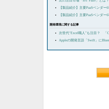
次の注目市場「IoT PaaS」と
【製品紹介】主要PaaSベンダー
【製品紹介】主要PaaSベンダ
開発環境に関する記事
次世代“Excel職人”も注目？ 「O
Appleの開発言語「Swift」にB