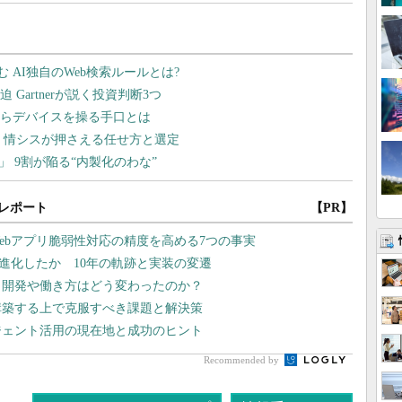
レポート
【PR】
ebアプリ脆弱性対応の精度を高める7つの事実
どう進化したか 10年の軌跡と実装の変遷
プリ開発や働き方はどう変わったのか？
構築する上で克服すべき課題と解決策
エージェント活用の現在地と成功のヒント
Recommended by