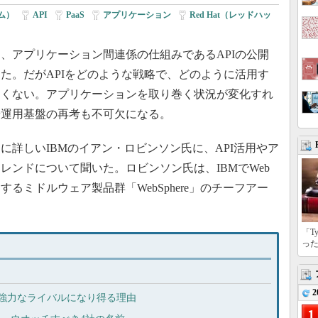
ム）
|
API
|
PaaS
|
アプリケーション
|
Red Hat（レッドハッ
アプリケーション間連係の仕組みであるAPIの公開
た。だがAPIをどのような戦略で、どのように活用す
なくない。アプリケーションを取り巻く状況が変化すれ
や運用基盤の再考も不可欠になる。
詳しいIBMのイアン・ロビンソン氏に、API活用やア
レンドについて聞いた。ロビンソン氏は、IBMでWeb
るミドルウェア製品群「WebSphere」のチーフアー
「T
っ
2
AWSの強力なライバルになり得る理由