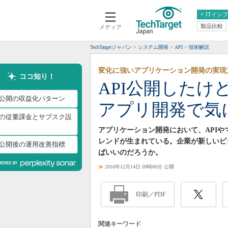
ITイン
製品比較
メディア
クラウド
エンタープライズ
ERP
仮想化
TechTargetジャパン
システム開発
API
技術解説
データ分析
サーバ＆ストレージ
変化に強いアプリケーション開発の実現
CX
スマートモバイル
ココ知り！
API公開した
情報系システム
ネットワーク
PI公開の収益化パターン
アプリ開発で気
システム運用管理
PIの従量課金とサブスク設
アプリケーション開発において、API
レンドが生まれている。企業が新しいビ
PI公開後の運用改善指標
ばいいのだろうか。
≫
2016年12月14日 09時00分 公開
印刷／PDF
関連キーワード