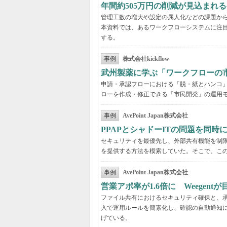
年間約505万円の削減が見込まれ
管理工数の増大や設定の属人化などの課題か
本資料では、あるワークフローシステムに注
する。
事例
株式会社kickflow
武州製薬に学ぶ「ワークフローの
申請・承認フローにおける「脱・紙とハンコ
ローを作成・修正できる「市民開発」の運用
事例
AvePoint Japan株式会社
PPAPとシャドーITの問題を同時に解
セキュリティを最優先し、外部共有機能を制
を提供する方法を模索していた。そこで、こ
事例
AvePoint Japan株式会社
営業アポ率が1.6倍に Weegen
ファイル共有におけるセキュリティ確保と、承認
入で運用ルールを簡素化し、確認の自動通知に
げている。