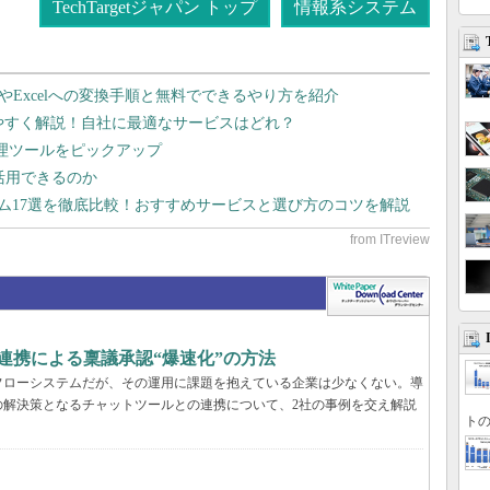
TechTargetジャパン トップ
情報系システム
dやExcelへの変換手順と無料でできるやり方を紹介
りやすく解説！自社に最適なサービスはどれ？
管理ツールをピックアップ
で活用できるのか
テム17選を徹底比較！おすすめサービスと選び方のコツを解説
k連携による稟議承認“爆速化”の方法
フローシステムだが、その運用に課題を抱えている企業は少なくない。導
の解決策となるチャットツールとの連携について、2社の事例を交え解説
トの