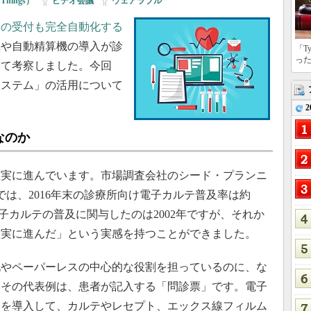
f Things）
|
ビデオ会議
|
ウェアラブル
クの受付も完全自動化する
機や自動精算機の導入が診
「T
っ
いて考察しました。今回
システム」の活用について
2
なのか
実に進んでいます。市場調査会社のシード・プランニ
タでは、2016年末の診療所向け電子カルテ普及率は約
電子カルテの普及に関与したのは2002年ですが、それか
確実に進んだ」という実感を持つことができました。
やペーパーレスの中心的な役割を担っているのに、な
。その代表例は、患者が記入する「問診票」です。電子
ムを導入して、カルテやレセプト、エックス線フィルム