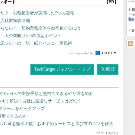
レポート
【PR】
ト構
た？ 労務担当者が実感した5つの変化
 入社書類管理編
減らない？ 契約業務全体を効率化するには
／B
 大企業向け5つの選定ポイント
承認フローの「脱・紙とハンコ」実践術
Recommended by
TechTargetジャパン トップ
医療IT
dやExcelへの変換手順と無料でできるやり方を紹介
りやすく解説！自社に最適なサービスはどれ？
管理ツールをピックアップ
で活用できるのか
テム17選を徹底比較！おすすめサービスと選び方のコツを解説