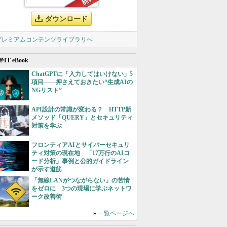
ダウンロード
 プレミアムコンテンツライブラリへ
＠IT eBook
ChatGPTに「入力してはいけない」5
項目――押さえておきたい“生成AIの
NGリスト”
API設計の常識が変わる？ HTTP新
メソッド「QUERY」とセキュリティ
対策を学ぶ
フロンティアAIとサイバーセキュリ
ティ対策の現在地 「17万行のAIコ
ード分析」事例と公的ガイドライン
が示す道筋
「無線LANがつながらない」の苦情
をゼロに 3つの現場に学ぶネットワ
ーク改善術
»
一覧ページへ