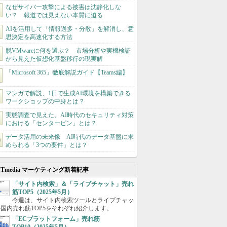
なぜサイバー攻撃による被害は沈静化しな
い？ 報道では見えない本質に迫る
AIを活用して「情報過多・分散」を解消し、意
思決定を高速化する方法
脱VMwareに何を選ぶ？ 市場分析や実機検証
から見えた仮想化基盤移行の現実解
「Microsoft 365」徹底解説ガイド【Teams編】
マンガで解説、1日で生成AI環境を構築できる
ワークショップの中身とは？
実態調査で見えた、AI時代のセキュリティ対策
における「センターピン」とは？
データ活用の未来像 AI時代のデータ基盤に求
められる「3つの要件」とは？
ITmedia マーケティング新着記事
「サイト内検索」＆「ライブチャット」売れ
筋TOP5（2025年5月）
今週は、サイト内検索ツールとライブチャッ
国内売れ筋TOP5をそれぞれ紹介します。
「ECプラットフォーム」売れ筋