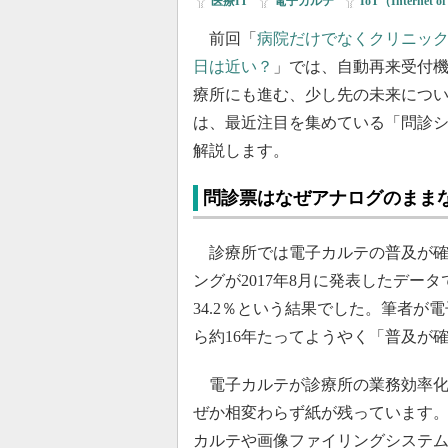
医療IT
|
電子カルテ
|
IoT（Internet o
前回「
病院だけでなくクリニッ
日は近い？
」では、自動再来受付
療所にも進む、少し先の未来につ
は、最近注目を集めている「問診
解説します。
問診票はなぜアナログのまま
診療所では電子カルテの普及が確
ングが2017年8月に発表したデー
34.2％という結果でした。筆者が
ら約16年たってようやく「普及が
電子カルテが診療所の業務効率化
ぜか相変わらず紙が残っています
カルテや画像ファイリングシステ