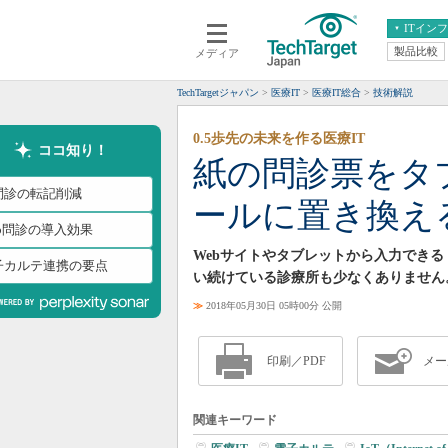
ITイン
製品比較
メディア
クラウド
エンタープライズ
ERP
仮想化
TechTargetジャパン
医療IT
医療IT総合
技術解説
データ分析
サーバ＆ストレージ
0.5歩先の未来を作る医療IT
CX
スマートモバイル
ココ知り！
紙の問診票をタ
情報系システム
ネットワーク
問診の転記削減
ールに置き換え
システム運用管理
eb問診の導入効果
Webサイトやタブレットから入力でき
子カルテ連携の要点
い続けている診療所も少なくありません
≫
2018年05月30日 05時00分 公開
印刷／PDF
メー
関連キーワード