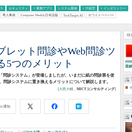
フラ
セキュリティ
業務アプリ
システム開発
IT経営
インダストリー
導入事例
Computer Weekly日本語版
ホワイトペーパー
TechTarget.AI
AI
経営とIT
医療IT
中堅・中小企業とIT
教育IT
ブレット問診やWeb問診ツ
る5つのメリット
80
題
る「問診システム」が登場しましたが、いまだに紙の問診票を使
。問診システムに置き換えるメリットについて解説します。
[
大西大輔
，
MICTコンサルティング
]
ル通知