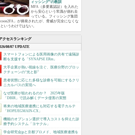
ィッシング”の教訓
MFA（多要素認証）を入れた
から安心という常識が崩れ去
っている。フィッシング集団
ycoon2FA」が摘発されたが、脅威が完全になくな
たというわけではない。
アクセスランキング
026/08/07 UPDATE
スマートフォンによる医用画像の共有で遠隔診
断を支援する「SYNAPSE ERm」
大手企業が熱い視線を注ぐ、医療分野のブロッ
クチェーンの“光と影”
患者状態に応じた多様な診療を可能にするクリ
ニカルパスの実現へ
なぜ医療が狙われるのか？ 2025年版
「DBIR」で読み解くデータ侵害の実態
将来の地域医療連携にも対応する電子カルテ
「HOPE/EGMAIN-CX」
機能のオプション選択で導入コストを抑えた診
療予約システム「ヨヤクル」
学会研究会jpと京都プロメド、地域医療連携を