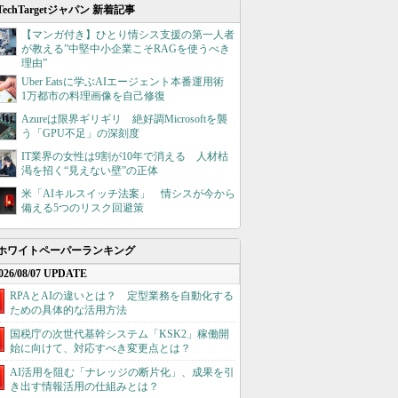
TechTargetジャパン 新着記事
【マンガ付き】ひとり情シス支援の第一人者
が教える”中堅中小企業こそRAGを使うべき
理由”
Uber Eatsに学ぶAIエージェント本番運用術
1万都市の料理画像を自己修復
Azureは限界ギリギリ 絶好調Microsoftを襲
う「GPU不足」の深刻度
IT業界の女性は9割が10年で消える 人材枯
渇を招く“見えない壁”の正体
米「AIキルスイッチ法案」 情シスが今から
備える5つのリスク回避策
ホワイトペーパーランキング
026/08/07 UPDATE
RPAとAIの違いとは？ 定型業務を自動化する
ための具体的な活用方法
国税庁の次世代基幹システム「KSK2」稼働開
始に向けて、対応すべき変更点とは？
AI活用を阻む「ナレッジの断片化」、成果を引
き出す情報活用の仕組みとは？