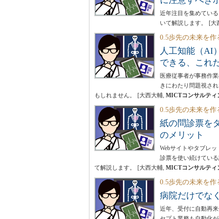
に注意すべき
近年注目を集めている
いて解説します。
[大
0.5歩先の未来を作
人工知能（A
できる、これ
医療従事者が事務作業
きにわたり問題視され
もしれません。
[大西大輔,
MICTコンサルティ
0.5歩先の未来を作
紙の問診票をタ
のメリット
Webサイトやタブレ
診票を使い続けている
て解説します。
[大西大輔,
MICTコンサルティ
0.5歩先の未来を作
病院だけでな
近年、受付に自動再来
セプト業務も自動化が