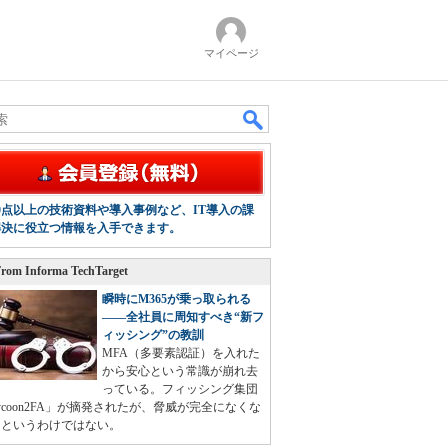
マイページ
00点以上の技術資料や導入事例など、IT導入の課
解決に役立つ情報を入手できます。
rom Informa TechTarget
瞬時にM365が乗っ取られる
――全社員に周知すべき“新フ
ィッシング”の教訓
MFA（多要素認証）を入れた
から安心という常識が崩れ去
っている。フィッシング集団
ycoon2FA」が摘発されたが、脅威が完全になくな
たというわけではない。