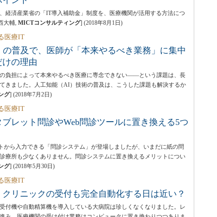
ポイント
、経済産業省の「IT導入補助金」制度を、医療機関が活用する方法につ
西大輔,
MICTコンサルティング
]
(
2018年8月1日
)
る医療IT
I）の普及で、医師が「本来やるべき業務」に集中
だけの理由
の負担によって本来やるべき医療に専念できない――という課題は、長
てきました。人工知能（AI）技術の普及は、こうした課題も解決するか
ング
]
(
2018年7月2日
)
る医療IT
ブレット問診やWeb問診ツールに置き換える5つ
ットから入力できる「問診システム」が登場しましたが、いまだに紙の問
診療所も少なくありません。問診システムに置き換えるメリットについ
ング
]
(
2018年5月30日
)
る医療IT
くクリニックの受付も完全自動化する日は近い？
受付機や自動精算機を導入している大病院は珍しくなくなりました。レ
進み、医療機関の受け付け業務はコンピュータに置き換わりつつありま