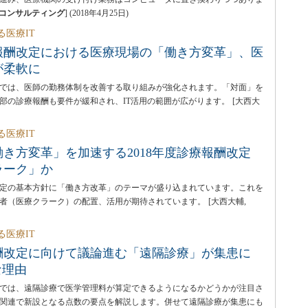
Tコンサルティング
]
(
2018年4月25日
)
る医療IT
療報酬改定における医療現場の「働き方変革」、医
が柔軟に
改定では、医師の勤務体制を改善する取り組みが強化されます。「対面」を
部の診療報酬も要件が緩和され、IT活用の範囲が広がります。
[大西大
る医療IT
働き方変革」を加速する2018年度診療報酬改定
ラーク」か
酬改定の基本方針に「働き方改革」のテーマが盛り込まれています。これを
者（医療クラーク）の配置、活用が期待されています。
[大西大輔,
る医療IT
報酬改定に向けて議論進む「遠隔診療」が集患に
な理由
改定では、遠隔診療で医学管理料が算定できるようになるかどうかが注目さ
関連で新設となる点数の要点を解説します。併せて遠隔診療が集患にも