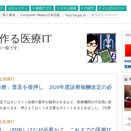
フラ
セキュリティ
業務アプリ
システム開発
IT経営
インダストリー
導入事例
Computer Weekly日本語版
ホワイトペーパー
TechTarget.AI
AI
経営とIT
医療IT
中堅・中小企業とIT
教育IT
作る医療IT
事一覧です。
80
題
る医療IT
F
療」普及を後押し 2020年度診療報酬改定の必
酬改定ではオンライン診療の要件が緩和されるなど、医療機関のIT活用に影
かあります。押さえておくべき主要なポイントをまとめました。
[大西
「T
る医療IT
っ
」（PHR）はなぜ必要か？ これまでの医療IT