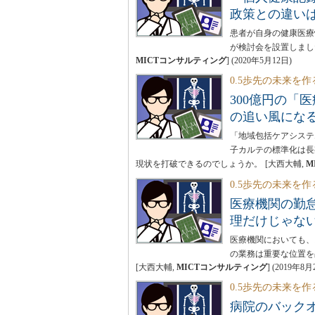
政策との違い
患者が自身の健康医療
が検討会を設置しまし
MICTコンサルティング
]
(
2020年5月12日
)
0.5歩先の未来を作
300億円の「
の追い風にな
「地域包括ケアシステ
子カルテの標準化は長
現状を打破できるのでしょうか。
[大西大輔,
M
0.5歩先の未来を
医療機関の勤
理だけじゃな
医療機関においても、
の業務は重要な位置を
[大西大輔,
MICTコンサルティング
]
(
2019年8月
0.5歩先の未来を
病院のバック