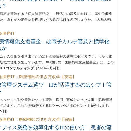
は？
情報を管理する「個人健康記録」（PHR）の普及に向けて、厚生労働省
た。政府がPHR普及を後押しする意図は何なのでしょうか。
[大西大輔,
る医療IT
医療情報化支援基金」は電子カルテ普及と標準化
るか
ム」の真価を引き出すためにも医療情報の共有は不可欠です。しかし電
期戦の様相を呈しています。300億円の「医療情報化支援基金」は、この
ICTコンサルティング
]
(
2020年2月4日
)
作る医療IT：医療機関の働き方改革【後編】
怠管理システム選び ITが活躍するのはシフト管
い
スタッフの勤怠管理やシフト管理、採用、育成といった人事・労務管理
占めます。これらを効率化するITツールや活用のヒントを紹介します。
27日
)
作る医療IT：医療機関の働き方改革【前編】
オフィス業務を効率化するITの使い方 患者の流