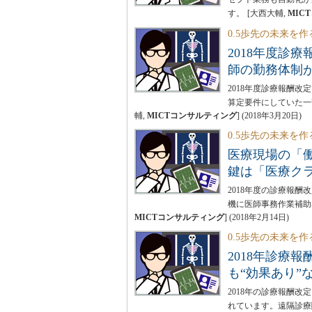
す。
[大西大輔,
MIC
0.5歩先の未来を作
2018年度診
師の勤務体制
2018年度診療報酬
算定要件にしていた一
輔,
MICTコンサルティング
]
(
2018年3月20日
)
0.5歩先の未来を作
医療現場の「
鍵は「医療ク
2018年度の診療報
機に医師事務作業補助
MICTコンサルティング
]
(
2018年2月14日
)
0.5歩先の未来を作
2018年診療
も“効果あり”
2018年の診療報酬
れています。遠隔診療