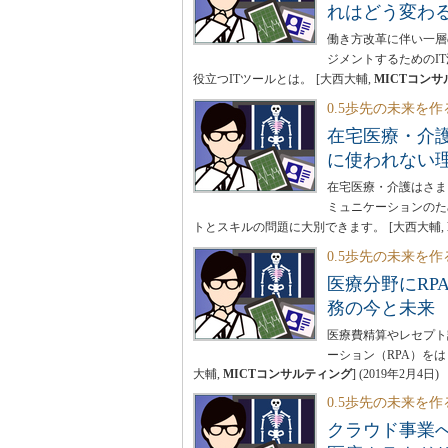
れはどう変わ
働き方改革に伴い一層
ジメントするためのI
役立つITツールとは。
[大西大輔,
MICTコン
0.5歩先の未来を作
在宅医療・介
に使われない
在宅医療・介護はさま
ミュニケーションのた
トとスキルの問題に大別できます。
[大西大輔,
0.5歩先の未来を作
医療分野にRP
務の今と未来
医療費精算やレセプト
ーション（RPA）を
大輔,
MICTコンサルティング
]
(
2019年2月4日
)
0.5歩先の未来を作
クラウド事業