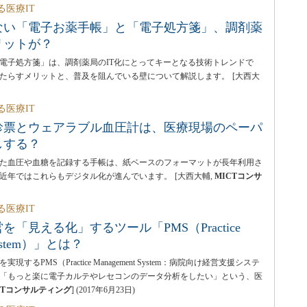
る医療IT
ない「電子お薬手帳」と「電子処方箋」、調剤薬
リットが？
電子処方箋」は、調剤薬局のIT化にとってキーとなる技術トレンドで
たらすメリットと、普及を阻んでいる壁について解説します。
[大西大
る医療IT
診票とウェアラブル血圧計は、医療現場のペーパ
しする？
た血圧や血糖を記録する手帳は、紙ベースのフォーマットが長年利用さ
近年ではこれらもデジタル化が進んでいます。
[大西大輔,
MICTコンサ
る医療IT
「見える化」するツール「PMS（Practice
System）」とは？
するPMS（Practice Management System：病院向け経営支援システ
「もっと楽に電子カルテやレセコンのデータ分析をしたい」という、医
CTコンサルティング
]
(
2017年6月23日
)