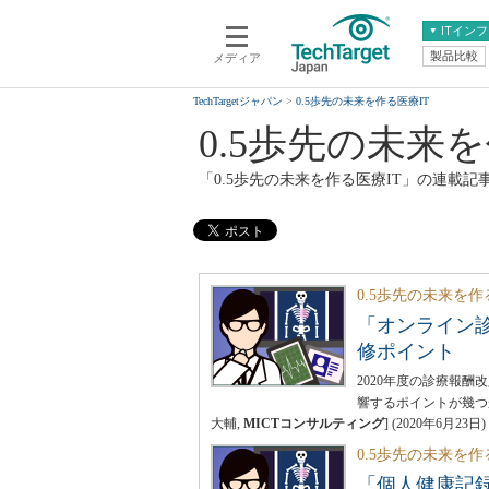
ITイン
製品比較
メディア
クラウド
エンタープライズ
仮想化
ERP
TechTargetジャパン
0.5歩先の未来を作る医療IT
データ分析
サーバ＆ストレージ
0.5歩先の未来を
CX
スマートモバイル
「0.5歩先の未来を作る医療IT」の連載記
情報系システム
ネットワーク
システム運用管理
0.5歩先の未来を作
「オンライン診
修ポイント
2020年度の診療報
響するポイントが幾つ
大輔,
MICTコンサルティング
]
(
2020年6月23日
)
0.5歩先の未来を作
「個人健康記録