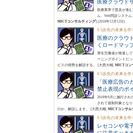
医療クラウド
医療業界で普及が進む
ム、Web問診システ
MICTコンサルティング
]
(
2018年12月12日
)
0.5歩先の未来を作
医療のクラウ
くロードマッ
厚生労働省が推進して
ーニングポイントだっ
ビスの情勢を解説する。
[大西大輔,
MICTコ
0.5歩先の未来を作
「医療広告の
禁止表現のポ
2018年6月に施行
されて規制対象となり
のか、解説します。
[大西大輔,
MICTコンサ
0.5歩先の未来を作
レセコンや電