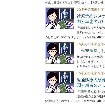
効果を発揮する理由を考察します。
[大西大輔,
0.5歩先の未来を作
診療予約シス
間と集患の深
「混雑するほど人気の
療所が並んでいたら、
ムは集患の武器になります。
[大西大輔,
MIC
0.5歩先の未来を作
「診療所探し
新規開業する診療所に
してもらえること」、
するポイントとは？
0.5歩先の未来を作
遠隔診療の診
関と患者のメ
「遠隔診療を2018
遠隔診療の普及を後押
変化をもたらすでしょうか。
[大西大輔,
MIC