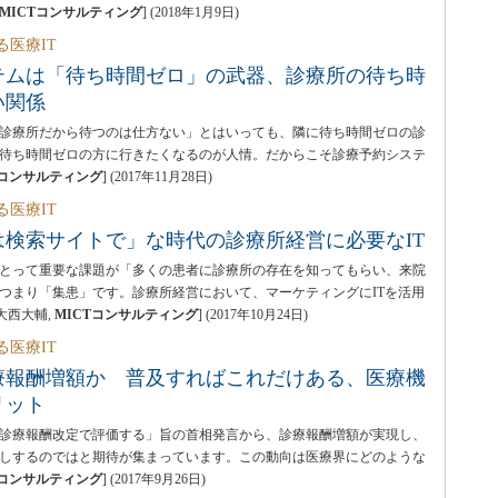
MICTコンサルティング
]
(
2018年1月9日
)
る医療IT
テムは「待ち時間ゼロ」の武器、診療所の待ち時
い関係
診療所だから待つのは仕方ない」とはいっても、隣に待ち時間ゼロの診
待ち時間ゼロの方に行きたくなるのが人情。だからこそ診療予約システ
Tコンサルティング
]
(
2017年11月28日
)
る医療IT
は検索サイトで」な時代の診療所経営に必要なIT
とって重要な課題が「多くの患者に診療所の存在を知ってもらい、来院
つまり「集患」です。診療所経営において、マーケティングにITを活用
[大西大輔,
MICTコンサルティング
]
(
2017年10月24日
)
る医療IT
療報酬増額か 普及すればこれだけある、医療機
リット
年の診療報酬改定で評価する」旨の首相発言から、診療報酬増額が実現し、
しするのではと期待が集まっています。この動向は医療界にどのような
Tコンサルティング
]
(
2017年9月26日
)