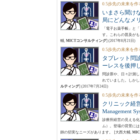
0.5歩先の未来を作
いまさら聞け
局にどんなメ
「電子お薬手帳」と「
す。これらの普及がも
輔,
MICTコンサルティング
]
(
2017年8月21日
)
0.5歩先の未来を作
タブレット問
ーレスを後押
問診票や、日々計測し
れていました。しかし
ルティング
]
(
2017年7月24日
)
0.5歩先の未来を作
クリニック経営を
Management 
診療所経営の見える化を実現
ム）。登場の背景には
師の切実なニーズがあります。
[大西大輔,
MI