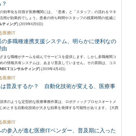
る？
の効率化を目指す医療機関には、「患者」と「スタッフ」の流れをマネ
T活用が効果的でしょう。患者の待ち時間やスタッフの残業時間の低減に
サルティング
]
(
2019年6月6日
)
る医療IT
護の多職種連携支援システム、明らかに便利なの
理由
ざまな職種がチームを組んでサービスを提供します。しかし多職種間コ
めの情報共有システムは、あまり普及していません。その原因は、コス
MICTコンサルティング
]
(
2019年4月4日
)
る医療IT
Aは普及するか？ 自動化技術が変える、医療事
請求のような定型的な医療事務作業は、ロボティックプロセスオートメ
はじめとする自動化技術が大きな効果を発揮する可能性があります。
[大西
る医療IT
への参入が進む医療ITベンダー、普及期に入った