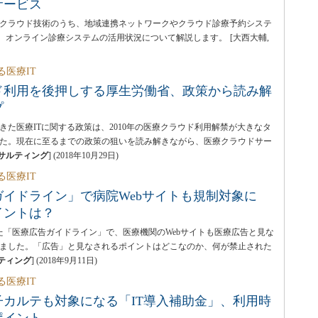
サービス
クラウド技術のうち、地域連携ネットワークやクラウド診療予約システ
ム、オンライン診療システムの活用状況について解説します。
[大西大輔,
る医療IT
ド利用を後押しする厚生労働省、政策から読み解
プ
きた医療ITに関する政策は、2010年の医療クラウド利用解禁が大きなタ
た。現在に至るまでの政策の狙いを読み解きながら、医療クラウドサー
ンサルティング
]
(
2018年10月29日
)
る医療IT
ガイドライン」で病院Webサイトも規制対象に
イントは？
された「医療広告ガイドライン」で、医療機関のWebサイトも医療広告と見な
ました。「広告」と見なされるポイントはどこなのか、何が禁止された
ルティング
]
(
2018年9月11日
)
る医療IT
子カルテも対象になる「IT導入補助金」、利用時