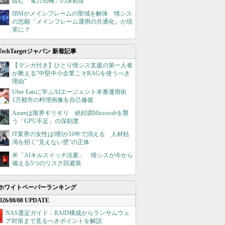
阻む「電力危機」の深刻度
IBMがメインフレームの聖域を解体 情シス
の悲願「メインフレーム運用の共通化」が現
実に？
TechTargetジャパン 新着記事
【マンガ付き】ひとり情シス支援の第一人者
が教える”中堅中小企業こそRAGを使うべき
理由”
Uber Eatsに学ぶAIエージェント本番運用術
1万都市の料理画像を自己修復
Azureは限界ギリギリ 絶好調Microsoftを襲
う「GPU不足」の深刻度
IT業界の女性は9割が10年で消える 人材枯
渇を招く“見えない壁”の正体
米「AIキルスイッチ法案」 情シスが今から
備える5つのリスク回避策
ホワイトペーパーランキング
026/08/08 UPDATE
NAS選定ガイド：RAID構成からランサムウェ
ア対策まで見るべきポイントを解説