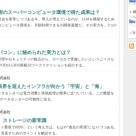
ト構
利用のスーパーコンピュータ環境で得た成果は？
と社会を変革しつつある今、導入が増えているのが、LLMを構築するため
コンピュータ環境を、月額利用できるAI開発基盤だ。その実力を、5つの
／B
パコン」に秘められた実力とは？
管理やセキュリティの観点から、ローカルで実施したいというニーズも
DIA GB10搭載AIワークステーションを紹介する。
式会社
限界を迎えたインフラが向かう「宇宙」と「海」
ータセンターは電力消費と排熱処理が限界に近づいている。この難題を
のデータセンターの可能性に迫る。
式会社
る ストレージの新常識
スト重視でHDD」という考え方は、もはや“過去の常識”になりつつある。
を見直すためのポイントを解説する。