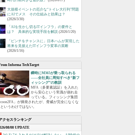
時代の前向きな選択肢」
(2026/6/17)
大規模イベントの厄介な“トイレ大行列”問題
にAIでメス その仕組みと効果は？
(2026/3/30)
「AIを生かし切るITインフラ」の要件と
は？ 具体的な実現手段を解説
(2026/1/20)
「ピンチをチャンスに」日本ハムが実現した
将来を見据えたITインフラ変革の英断
(2026/1/16)
From Informa TechTarget
瞬時にM365が乗っ取られる
――全社員に周知すべき“新フ
ィッシング”の教訓
MFA（多要素認証）を入れた
から安心という常識が崩れ去
っている。フィッシング集団
ycoon2FA」が摘発されたが、脅威が完全になくな
たというわけではない。
アクセスランキング
026/08/08 UPDATE