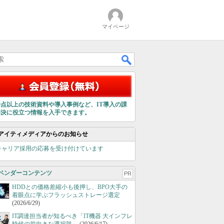
マイページ
00点以上の技術資料や導入事例など、IT導入の課
解決に役立つ情報を入手できます。
アイティメディアからのお知らせ
キャリア採用の応募を受け付けています
ベンダーコンテンツ
PR
HDDとの価格差縮小も後押し、BPO大手の
着眼点に学ぶフラッシュストレージ選定
(2026/6/29)
IT調達担当者が知るべき「IT機器 大インフレ