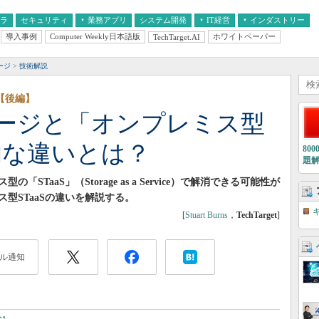
フラ
セキュリティ
業務アプリ
システム開発
IT経営
インダストリー
導入事例
Computer Weekly日本語版
ホワイトペーパー
TechTarget.AI
AI
経営とIT
医療IT
中堅・中小企業とIT
教育IT
ージ
技術解説
【後編】
ージと「オンプレミス型
定的な違いとは？
80
題
TaaS」（Storage as a Service）で解消できる可能性が
型STaaSの違いを解説する。
[
Stuart Burns
，
TechTarget
]
ル通知