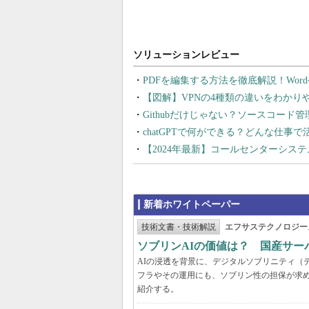
PDFを編集する方法を徹底解説！Wor
【図解】VPNの4種類の違いをわか
Githubだけじゃない？ソースコード
chatGPTで何ができる？どんな仕事
【2024年最新】コールセンターシス
新着ホワイトペーパー
技術文書・技術解説
エフサステクノロジー
ソブリンAIの価値は？ 国産サ
AIの浸透を背景に、デジタルソブリニティ（
フラやその運用にも、ソブリン性の担保が求め
紹介する。