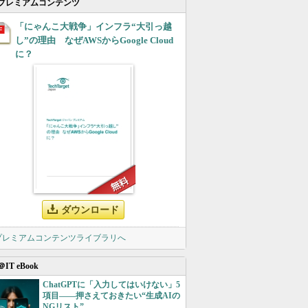
プレミアムコンテンツ
「にゃんこ大戦争」インフラ“大引っ越
し”の理由 なぜAWSからGoogle Cloud
に？
ダウンロード
 プレミアムコンテンツライブラリへ
＠IT eBook
ChatGPTに「入力してはいけない」5
項目――押さえておきたい“生成AIの
NGリスト”