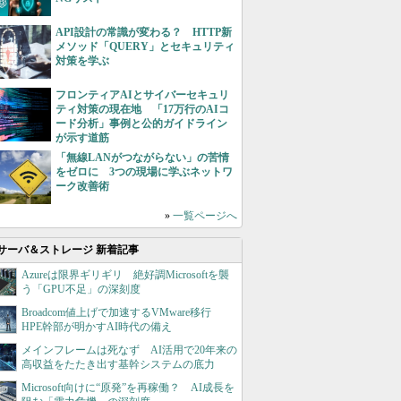
API設計の常識が変わる？ HTTP新
メソッド「QUERY」とセキュリティ
対策を学ぶ
フロンティアAIとサイバーセキュリ
ティ対策の現在地 「17万行のAIコ
ード分析」事例と公的ガイドライン
が示す道筋
「無線LANがつながらない」の苦情
をゼロに 3つの現場に学ぶネットワ
ーク改善術
»
一覧ページへ
サーバ＆ストレージ 新着記事
Azureは限界ギリギリ 絶好調Microsoftを襲
う「GPU不足」の深刻度
Broadcom値上げで加速するVMware移行
HPE幹部が明かすAI時代の備え
メインフレームは死なず AI活用で20年来の
高収益をたたき出す基幹システムの底力
Microsoft向けに“原発”を再稼働？ AI成長を