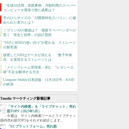
「生成AI活用」実践事例：月額利用のスーパー
コンピュータ環境で得た成果は？
手のひらサイズの「AI開発特化スパコン」に秘
められた実力とは？
ソブリンAIの価値は？ 国産サーバベンダーが
貫く「安全と効率」の設計思想
“SSDとHDDの使い分け”が変わる ストレージ
の新常識
放置したSSDはデータが消える 「数千年保
存」を実現するストレージとは
「メインフレーム管理者」求む “レガシー人
材”不足を解消する方法
Computer Weekly日本語版 11月18日号：RAID
の終焉
ITmedia マーケティング新着記事
「サイト内検索」＆「ライブチャット」売れ
筋TOP5（2025年5月）
今週は、サイト内検索ツールとライブチャッ
国内売れ筋TOP5をそれぞれ紹介します。
「ECプラットフォーム」売れ筋