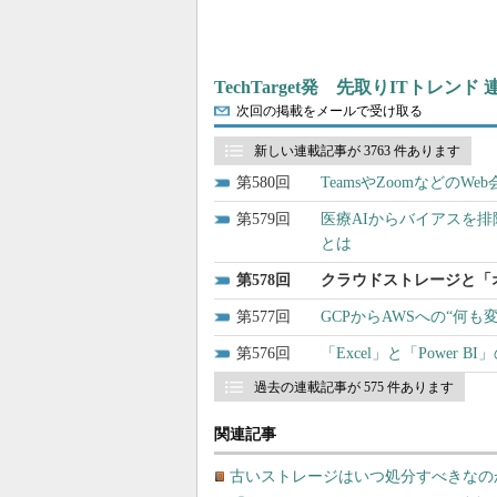
TechTarget発 先取りITトレンド
次回の掲載をメールで受け取る
新しい連載記事が 3763 件あります
580
TeamsやZoomなどの
579
医療AIからバイアスを
とは
578
クラウドストレージと「オ
577
GCPからAWSへの“何
576
「Excel」と「Power 
過去の連載記事が 575 件あります
関連記事
古いストレージはいつ処分すべきなの