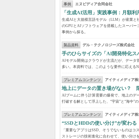
事例
エヌビディア合同会社
「生成AI活用」実践事例：月額
生成AIと大規模言語モデル（LLM）が産業
のGPUとAIソフトウェアを搭載したスーパー
事例から探る。
製品資料
デル・テクノロジーズ株式会社
手のひらサイズの「AI開発特化ス
AIモデル開発はクラウドが主流だが、データ
多い。本資料では、このような要件に応えるNVI
プレミアムコンテンツ
アイティメディア株
地上にデータの置き場がない？ 
AIブームに伴う計算需要の爆発で、地上のデ
打破する解として浮上した、“宇宙”と“海中”
プレミアムコンテンツ
アイティメディア株
“SSDとHDDの使い分け”が変わ
「重要なアプリはSSD、そうでないものはコ
ストレージの技術進化に合わせて、使い分け