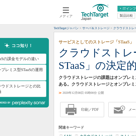
ITイン
製品比較
メディア
クラウド
エンタープライズ
ERP
仮想化
TechTargetジャパン
サーバ＆ストレージ
クラウドストレ
データ分析
サーバ＆ストレージ
サービスとしてのストレージ「STaaS」
CX
スマートモバイル
ココ知り！
クラウドストレ
情報系システム
ネットワーク
aaSの課金モデルの違い
STaaS」の決
システム運用管理
プレミス型STaaSの運用
クラウドストレージの課題はオンプレミス型の「S
ある。クラウドストレージとオンプレミス
ラウドストレージとの比
軸
≫
2020年12月08日 05時00分 公開
印刷／PDF
メー
関連キーワード