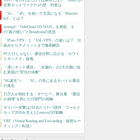
Wi-Fi 7を入れるだけでは解決しない AI時代の
企業ネットワーク3つの壁 対策は
「5G」「4G」を抜いて主流になる「Massive
IoT」とは？
Aristaが「VeloCloud SD-WAN」を買収 そ
の“真の狙い”とBroadcomの思惑
「IPsec-VPN」と「SSL-VPN」の違いは？ 仕
組みからデメリットまで徹底解説
PCだけじゃない、通信分野に広がる「ホワイ
トボックス」旋風
「遅いネット通信」「水漏れ」の2大欠陥に悩
む英国の“苦渋の決断”
“6G誕生”へ 「5G」の先にあるモバイル通信
の進化
15万人が熱狂する「ダービー」舞台裏 “通信
の崩壊”を防いだIT部門の戦略
サイバー攻撃は1日当たり3～5億件 ワールド
カップ2026を支えたLenovoのIT戦略
VRF（Virtual Routing and Forwarding：仮想ルー
ティング／転送）