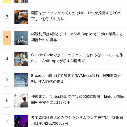
画面をティッシュで拭くのはNG Dellが推奨するPCの
正しいお手入れ方法
継続利用は4割どまり M365 Copilotが「効く業務」と
期待外れの境界
Claude Codeでは「エージェントを作るな、スキルを作
れ」 Anthropicが示すAI構築術
Broadcom値上げで加速するVMware移行 HPE幹部が
明かすAI時代の備え
沖縄電力、Notes脱却で年1万5000時間減 kintone市民
開発を安全に広げた6手
多要素認証導入済みでもランサムウェア被害に 復旧費
用は平均2億7000万円