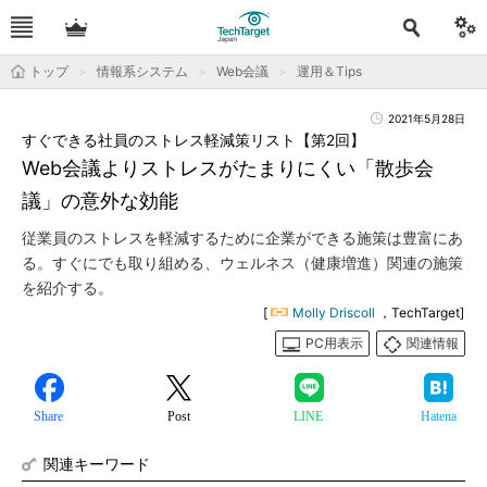
トップ
情報系システム
Web会議
運用＆Tips
2021年5月28日
すぐできる社員のストレス軽減策リスト【第2回】
Web会議よりストレスがたまりにくい「散歩会
議」の意外な効能
従業員のストレスを軽減するために企業ができる施策は豊富にあ
る。すぐにでも取り組める、ウェルネス（健康増進）関連の施策
を紹介する。
[
Molly Driscoll
，TechTarget]
PC用表示
関連情報
Share
Post
LINE
Hatena
関連キーワード