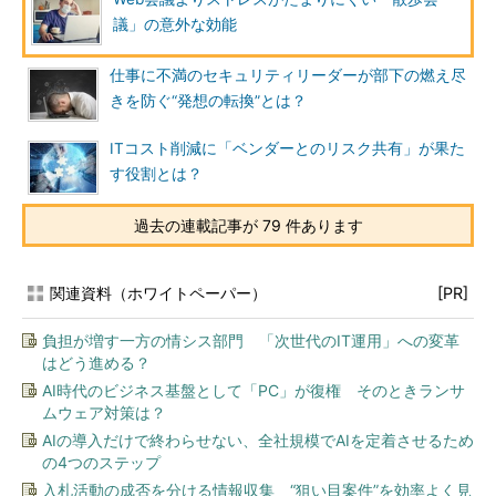
議」の意外な効能
仕事に不満のセキュリティリーダーが部下の燃え尽
きを防ぐ“発想の転換”とは？
ITコスト削減に「ベンダーとのリスク共有」が果た
す役割とは？
過去の連載記事が 79 件あります
関連資料（ホワイトペーパー）
[PR]
負担が増す一方の情シス部門 「次世代のIT運用」への変革
はどう進める？
AI時代のビジネス基盤として「PC」が復権 そのときランサ
ムウェア対策は？
AIの導入だけで終わらせない、全社規模でAIを定着させるため
の4つのステップ
入札活動の成否を分ける情報収集 “狙い目案件”を効率よく見