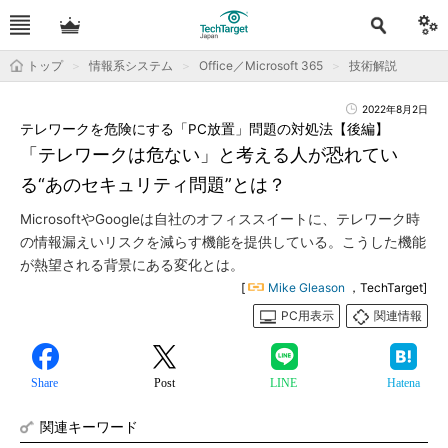
トップ
情報系システム
Office／Microsoft 365
技術解説
2022年8月2日
テレワークを危険にする「PC放置」問題の対処法【後編】
「テレワークは危ない」と考える人が恐れてい
る“あのセキュリティ問題”とは？
MicrosoftやGoogleは自社のオフィススイートに、テレワーク時
の情報漏えいリスクを減らす機能を提供している。こうした機能
が熱望される背景にある変化とは。
[
Mike Gleason
，TechTarget]
PC用表示
関連情報
Share
Post
LINE
Hatena
関連キーワード