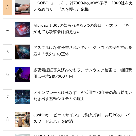
「COBOL」「JCL」計7000本のAWS移行 2000社を支
える給与サービスを襲った危機
Microsoft 365の知られざる5つの裏口 パスワードを
変えても攻撃者は消えない
アスクルはなぜ侵害されたのか クラウドの安全神話を
崩す「例外」の正体
多要素認証導入済みでもランサムウェア被害に 復旧費
用は平均2億7000万円
メインフレームは死なず AI活用で20年来の高収益をた
たき出す基幹システムの底力
Joshinが「ピースサイン」で勤怠打刻 共用PCの「パ
スワード忘れ」を解消