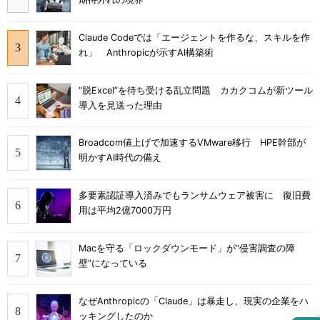
Claude Codeでは「エージェントを作るな、スキルを作
れ」 Anthropicが示すAI構築術
“脱Excel”を待ち受ける乱立問題 カカクコムが新ツール
導入を見送った理由
Broadcom値上げで加速するVMware移行 HPE幹部が
明かすAI時代の備え
多要素認証導入済みでもランサムウェア被害に 復旧費
用は平均2億7000万円
Macを守る「ロックダウンモード」が“侵害調査の障
壁”になっている
なぜAnthropicの「Claude」は暴走し、現実の企業をハ
ッキングしたのか