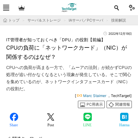
トップ
サーバ＆ストレージ
IAサーバ／PCサーバ
技術解説
2022年12月19日
IT管理者が知っておくべき「DPU」の役割【前編】
CPUの負荷に「ネットワークカード」（NIC）が
関係するのはなぜ？
CPUへの負荷が高まる一方で、「ムーアの法則」が続かずCPUの
処理が追い付かなくなるという現象が発生している。そこで関心
を集めているのが、ネットワークインタフェースカード（NIC）
の役割だ。
[
Marc Staimer
，TechTarget]
PC用表示
関連情報
Share
Post
LINE
Hatena