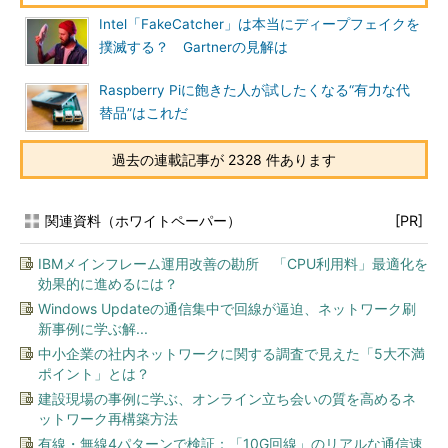
Intel「FakeCatcher」は本当にディープフェイクを
撲滅する？ Gartnerの見解は
Raspberry Piに飽きた人が試したくなる“有力な代
替品”はこれだ
過去の連載記事が 2328 件あります
関連資料（ホワイトペーパー）
[PR]
IBMメインフレーム運用改善の勘所 「CPU利用料」最適化を
効果的に進めるには？
Windows Updateの通信集中で回線が逼迫、ネットワーク刷
新事例に学ぶ解...
中小企業の社内ネットワークに関する調査で見えた「5大不満
ポイント」とは？
建設現場の事例に学ぶ、オンライン立ち会いの質を高めるネ
ットワーク再構築方法
有線・無線4パターンで検証：「10G回線」のリアルな通信速