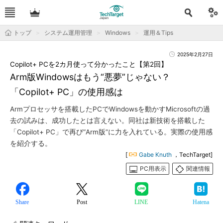
トップ
システム運用管理
Windows
運用＆Tips
2025年2月27日
Copilot+ PCを2カ月使って分かったこと【第2回】
Arm版Windowsはもう“悪夢”じゃない？
「Copilot+ PC」の使用感は
Armプロセッサを搭載したPCでWindowsを動かすMicrosoftの過
去の試みは、成功したとは言えない。同社は新技術を搭載した
「Copilot+ PC」で再び“Arm版”に力を入れている。実際の使用感
を紹介する。
[
Gabe Knuth
，TechTarget]
PC用表示
関連情報
Share
Post
LINE
Hatena