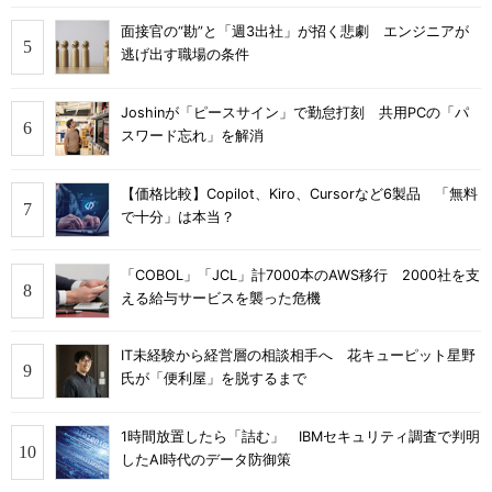
面接官の“勘”と「週3出社」が招く悲劇 エンジニアが
逃げ出す職場の条件
Joshinが「ピースサイン」で勤怠打刻 共用PCの「パ
スワード忘れ」を解消
【価格比較】Copilot、Kiro、Cursorなど6製品 「無料
で十分」は本当？
「COBOL」「JCL」計7000本のAWS移行 2000社を支
える給与サービスを襲った危機
IT未経験から経営層の相談相手へ 花キューピット星野
氏が「便利屋」を脱するまで
1時間放置したら「詰む」 IBMセキュリティ調査で判明
したAI時代のデータ防御策