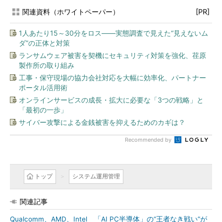
関連資料（ホワイトペーパー）
[PR]
1人あたり15～30分をロス――実態調査で見えた“見えないム
ダ”の正体と対策
ランサムウェア被害を契機にセキュリティ対策を強化、荏原
製作所の取り組み
工事・保守現場の協力会社対応を大幅に効率化、パートナー
ポータル活用術
オンラインサービスの成長・拡大に必要な「3つの戦略」と
「最初の一歩」
サイバー攻撃による金銭被害を抑えるためのカギは？
Recommended by
トップ
システム運用管理
関連記事
Qualcomm、AMD、Intel 「AI PC半導体」の“王者なき戦い”が