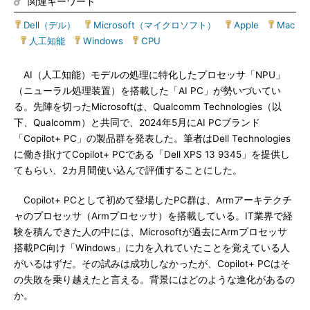
関連キーワード
Dell（デル）
|
Microsoft（マイクロソフト）
|
Apple
|
Mac
|
人工知能
|
Windows
|
CPU
AI（人工知能）モデルの処理に特化したプロセッサ「NPU」
（ニューラル処理装置）を搭載した「AI PC」が勢いづいてい
る。先陣を切ったMicrosoftは、Qualcomm Technologies（以
下、Qualcomm）と共同で、2024年5月にAI PCブランド
「Copilot+ PC」の製品群を発表した。筆者はDell Technologies
に働き掛けてCopilot+ PCである「Dell XPS 13 9345」を提供し
てもらい、2カ月間使い込んで評価することにした。
Copilot+ PCとして初めて登場したPC群は、Armアーキテクチ
ャのプロセッサ（Armプロセッサ）を搭載している。IT業界で経
験を積んできた人の中には、Microsoftが過去にArmプロセッサ
搭載PC向け「Windows」に力を入れていたことを覚えている人
がいるはずだ。その試みは成功しなかったが、Copilot+ PCはそ
の失敗を乗り越えたと言える。背景にはどのような進化があるの
か。