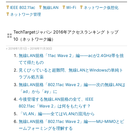
IEEE 802.11ac
|
無線LAN
|
Wi-Fi
|
ネットワーク仮想化
|
ネットワーク管理
TechTargetジャパン 2016年アクセスランキング トップ
10（ネットワーク編）
» 2016年1月1日～2016年11月30日
無線LAN規格「11ac Wave 2」編――acが2.4GHz帯を捨
てて得たもの
見くびっていると超難問、無線LANとWindowsの単純ト
ラブル処方薬
無線LAN規格「802.11ac Wave 2」編――次の無線LANは
「ad」から「ay」に
今後登場する無線LAN規格の全て、IEEE
802.11ac「Wave 2」は何をもたらす？
「VLAN」編――全てはVLANの混沌から
無線LAN規格「802.11ac Wave 2」編――MU-MIMOとビ
ームフォーミングを理解する