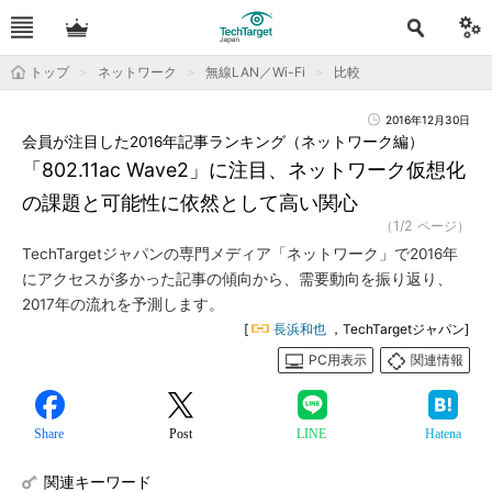
トップ
ネットワーク
無線LAN／Wi-Fi
比較
2016年12月30日
会員が注目した2016年記事ランキング（ネットワーク編）
「802.11ac Wave2」に注目、ネットワーク仮想化
の課題と可能性に依然として高い関心
（1/2 ページ）
TechTargetジャパンの専門メディア「ネットワーク」で2016年
にアクセスが多かった記事の傾向から、需要動向を振り返り、
2017年の流れを予測します。
[
長浜和也
，TechTargetジャパン]
PC用表示
関連情報
Share
Post
LINE
Hatena
関連キーワード