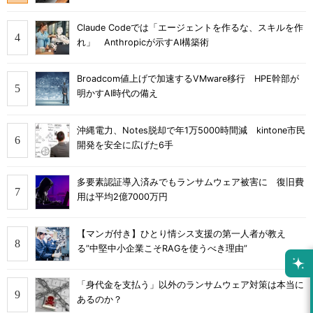
Claude Codeでは「エージェントを作るな、スキルを作
れ」 Anthropicが示すAI構築術
Broadcom値上げで加速するVMware移行 HPE幹部が
明かすAI時代の備え
沖縄電力、Notes脱却で年1万5000時間減 kintone市民
開発を安全に広げた6手
多要素認証導入済みでもランサムウェア被害に 復旧費
用は平均2億7000万円
【マンガ付き】ひとり情シス支援の第一人者が教え
る”中堅中小企業こそRAGを使うべき理由”
「身代金を支払う」以外のランサムウェア対策は本当に
あるのか？