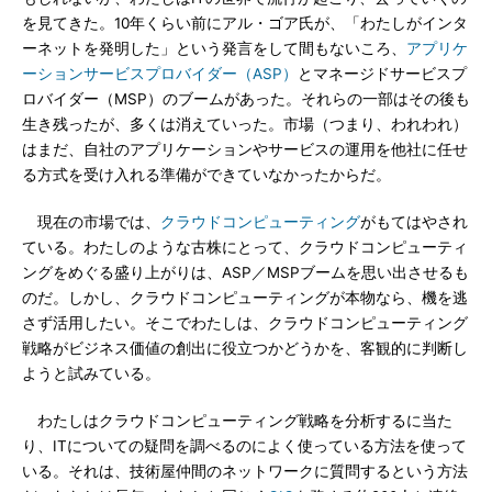
を見てきた。10年くらい前にアル・ゴア氏が、「わたしがインタ
ーネットを発明した」という発言をして間もないころ、
アプリケ
ーションサービスプロバイダー（ASP）
とマネージドサービスプ
ロバイダー（MSP）のブームがあった。それらの一部はその後も
生き残ったが、多くは消えていった。市場（つまり、われわれ）
はまだ、自社のアプリケーションやサービスの運用を他社に任せ
る方式を受け入れる準備ができていなかったからだ。
現在の市場では、
クラウドコンピューティング
がもてはやされ
ている。わたしのような古株にとって、クラウドコンピューティ
ングをめぐる盛り上がりは、ASP／MSPブームを思い出させるも
のだ。しかし、クラウドコンピューティングが本物なら、機を逃
さず活用したい。そこでわたしは、クラウドコンピューティング
戦略がビジネス価値の創出に役立つかどうかを、客観的に判断し
ようと試みている。
わたしはクラウドコンピューティング戦略を分析するに当た
り、ITについての疑問を調べるのによく使っている方法を使って
いる。それは、技術屋仲間のネットワークに質問するという方法