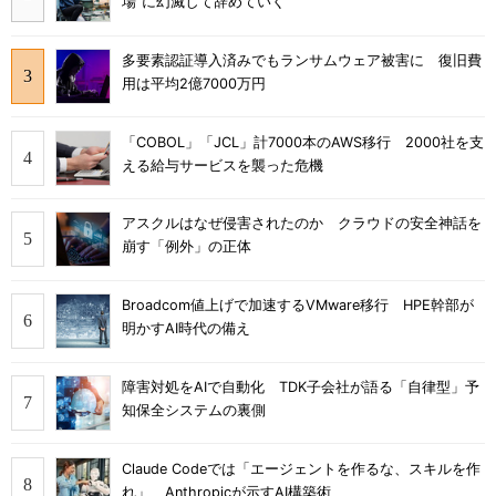
場”に幻滅して辞めていく
多要素認証導入済みでもランサムウェア被害に 復旧費
用は平均2億7000万円
「COBOL」「JCL」計7000本のAWS移行 2000社を支
える給与サービスを襲った危機
アスクルはなぜ侵害されたのか クラウドの安全神話を
崩す「例外」の正体
Broadcom値上げで加速するVMware移行 HPE幹部が
明かすAI時代の備え
障害対処をAIで自動化 TDK子会社が語る「自律型」予
知保全システムの裏側
Claude Codeでは「エージェントを作るな、スキルを作
れ」 Anthropicが示すAI構築術