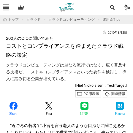
トップ
クラウド
クラウドコンピューティング
運用＆Tips
2010年8月2日
200人のCIOに聞いてみた
コストとコンプライアンスを踏まえたクラウド戦
略の策定
クラウドコンピューティングは単なる流行ではなく、広く普及す
る技術だ。コストやコンプライアンスといった要件を検討し、導
入に踏み切る企業が増えている。
[Niel Nickolaisen，TechTarget]
PC用表示
関連情報
Share
Post
LINE
Hatena
“近ごろの若者”に小言を言う老人のような口ぶりに聞こえるか
もしれないが、わたしはITの世界で流行が起こり、去っていくの