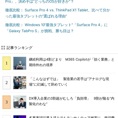
Pro」、決め手は“どっちのOSが好きか”？
徹底比較： Surface Pro 4 vs. ThinkPad X1 Tablet、比べて分か
った最強タブレットの“選ばれる理由”
徹底比較： Windows 10“最強タブレット”「Surface Pro 4」に
「Galaxy TabPro S」が挑戦、勝ち目は？
記事ランキング
継続利用は4割どまり M365 Copilotが「効く業務」と
期待外れの境界
「こんなはずでは」 製造業の若手は“アナログな現
場”に幻滅して辞めていく
DX導入企業の3割超がむしろ「負担増」 9割が陥る“内
製化のわな”
多要素認証導入済みでもランサムウェア被害に 復旧費