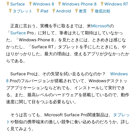
Surface
|
Windows 8
|
Windows Phone 8
|
Windows RT
|
タブレット
|
iPad
|
Android
|
教育
|
徹底比較
正直に言おう。実機を手に取るまでは、米
Microsoft
の
「
Surface
Pro」に対して、筆者は大して期待はしていなかっ
た。「Windows Phone 8」を見たときには、ときめきは感じな
かったし、「Surface RT」タブレットを手にしたときにも、や
はりがっかりした。最大の理由は、使えるアプリが少なかったか
らである。
Surface Proは、その失望を拭い去るものなのか？
Windows
8
Proのフルバージョンが搭載されていて、Windowsデスクトッ
プアプリケーションならどれでも、インストールして実行でき
る。また、最高レベルのハードウェアを搭載しているので、動作
速度に関して目をつぶる必要もない。
そうは言っても、Microsoft Surface Pro関連製品は、
タブレッ
ト
や類似の携帯端末の激しい競争に食い込めるのだろうか。詳し
く見てみよう。