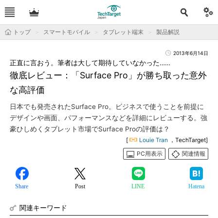
トップ
スマートモバイル
タブレット端末
製品解説
2013年6月14日
正直に言おう。筆者は大して期待していなかった……
徹底レビュー：「Surface Pro」が勝ち取った意外
な高評価
日本でも発売されたSurface Pro。ビジネスで使うことを前提に
デザインや画面、パフォーマンスなどを詳細にレビューする。強
豪ひしめくタブレット市場でSurface Proの評価は？
[
Louie Tran
，TechTarget]
PC用表示
関連情報
Share
Post
LINE
Hatena
関連キーワード