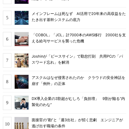
メインフレームは死なず AI活用で20年来の高収益をた
たき出す基幹システムの底力
「COBOL」「JCL」計7000本のAWS移行 2000社を支
える給与サービスを襲った危機
Joshinが「ピースサイン」で勤怠打刻 共用PCの「パ
スワード忘れ」を解消
アスクルはなぜ侵害されたのか クラウドの安全神話を
崩す「例外」の正体
DX導入企業の3割超がむしろ「負担増」 9割が陥る“内
製化のわな”
面接官の“勘”と「週3出社」が招く悲劇 エンジニアが
逃げ出す職場の条件