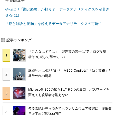
関連記事
やっぱり「勘と経験」が頼り？ データアナリティクスを定着さ
せるには
「勘と経験と度胸」を超えるデータアナリティクスの可能性
記事ランキング
「こんなはずでは」 製造業の若手は“アナログな現
場”に幻滅して辞めていく
継続利用は4割どまり M365 Copilotが「効く業務」と
期待外れの境界
Microsoft 365の知られざる5つの裏口 パスワードを
変えても攻撃者は消えない
多要素認証導入済みでもランサムウェア被害に 復旧費
用は平均2億7000万円