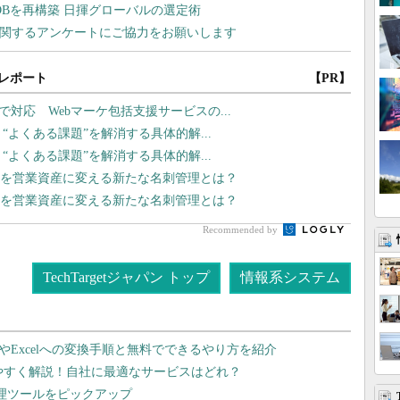
レポート
【PR】
まで対応 Webマーケ包括支援サービスの...
？ “よくある課題”を解消する具体的解...
？ “よくある課題”を解消する具体的解...
名刺を営業資産に変える新たな名刺管理とは？
名刺を営業資産に変える新たな名刺管理とは？
Recommended by
TechTargetジャパン トップ
情報系システム
dやExcelへの変換手順と無料でできるやり方を紹介
りやすく解説！自社に最適なサービスはどれ？
管理ツールをピックアップ