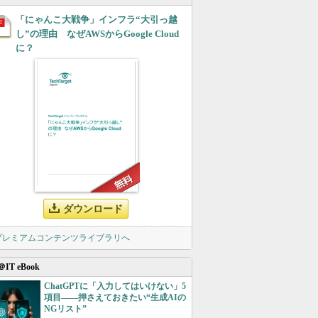
「にゃんこ大戦争」インフラ“大引っ越
し”の理由 なぜAWSからGoogle Cloud
に？
ダウンロード
 プレミアムコンテンツライブラリへ
＠IT eBook
ChatGPTに「入力してはいけない」5
項目――押さえておきたい“生成AIの
NGリスト”