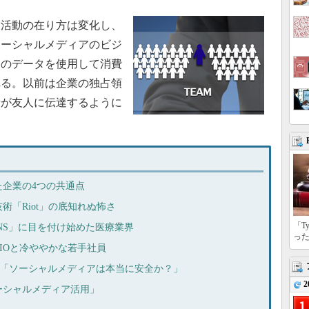
活動の在り方は変化し、
ソーシャルメディアのビジ
アのデータを使用して消費
れる。以前は企業の独占領
者が友人に伝達するように
企業の4つの共通点
術「Riot」の底知れぬ怖さ
「T
「SNS」に目を付け始めた医療業界
っ
IOと冷ややかな若手社員
われる「ソーシャルメディアは本当に安全か？」
2
ーシャルメディア活用」