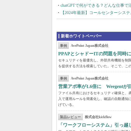
chatGPTで何ができる？どんな仕事
【2024年最新】コールセンターシス
新着ホワイトペーパー
事例
AvePoint Japan株式会社
PPAPとシャドーITの問題を同時に解
セキュリティを最優先し、外部共有機能を制
を提供する方法を模索していた。そこで、こ
事例
AvePoint Japan株式会社
営業アポ率が1.6倍に Weegen
ファイル共有におけるセキュリティ確保と、承認
入で運用ルールを簡素化し、確認の自動通知に
げている。
製品レビュー
株式会社kickflow
「ワークフローシステム」引っ越