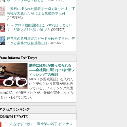
る、シンプルな手段とは？
(2025/12/8)
「資料に埋もれた情報を一瞬で取り出す」IT
商社が実践したAIによる業務効率化例
(2025/12/8)
LinuxのPDF機能開発はこうすればうまくい
く SDKとAPIの賢い選び方
(2025/7/7)
経営者の意思決定スピードを改善できた、デ
ータと業務の統合基盤とは
(2025/6/23)
From Informa TechTarget
瞬時にM365が乗っ取られる
――全社員に周知すべき“新フ
ィッシング”の教訓
MFA（多要素認証）を入れた
から安心という常識が崩れ去
っている。フィッシング集団
ycoon2FA」が摘発されたが、脅威が完全になくな
たというわけではない。
アクセスランキング
026/08/06 UPDATE
「こんなはずでは」 製造業の若手は“アナロ