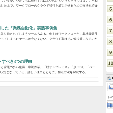
しているが、やみくもに移行すればよいのかというとそうではない。本動
説した上で、ワークフローのクラウド移行を成功させるための方法を紹介
用した「業務自動化」実践事例集
に取り残されてしまうツールもある。例えばワークフローだ。非機能要件
なってしまったケースは少なくない。クラウド型はその解決策になるのだ
トすべき3つの理由
と課題の多い稟議・承認作業。「脱オンプレミス」「脱Excel」「ペー
の状況となっている。詳しい理由とともに、推進方法を解説する。
トの