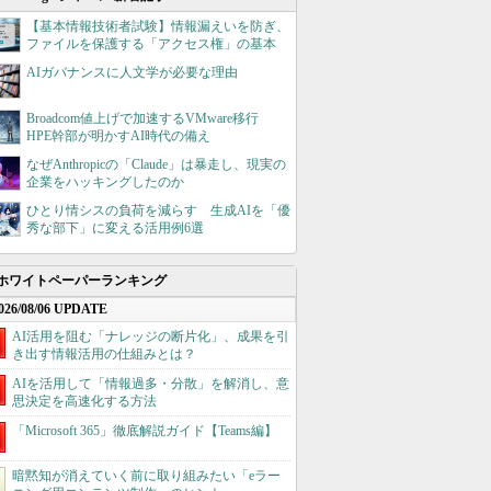
【基本情報技術者試験】情報漏えいを防ぎ、
ファイルを保護する「アクセス権」の基本
AIガバナンスに人文学が必要な理由
Broadcom値上げで加速するVMware移行
HPE幹部が明かすAI時代の備え
なぜAnthropicの「Claude」は暴走し、現実の
企業をハッキングしたのか
ひとり情シスの負荷を減らす 生成AIを「優
秀な部下」に変える活用例6選
ホワイトペーパーランキング
026/08/06 UPDATE
AI活用を阻む「ナレッジの断片化」、成果を引
き出す情報活用の仕組みとは？
AIを活用して「情報過多・分散」を解消し、意
思決定を高速化する方法
「Microsoft 365」徹底解説ガイド【Teams編】
暗黙知が消えていく前に取り組みたい「eラー