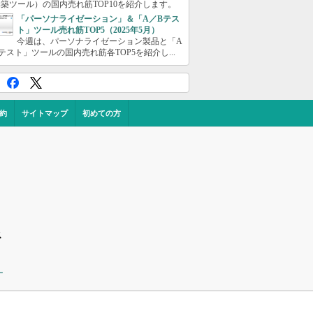
築ツール）の国内売れ筋TOP10を紹介します。
「パーソナライゼーション」＆「A／Bテス
ト」ツール売れ筋TOP5（2025年5月）
今週は、パーソナライゼーション製品と「A
テスト」ツールの国内売れ筋各TOP5を紹介し...
約
サイトマップ
初めての方
ス
ー