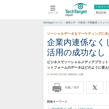
ITイン
製品比較
メディア
クラウド
エンタープライズ
ERP
仮想化
TechTargetジャパン
経営とIT
IT経営／IT戦略系ソリュー
データ分析
サーバ＆ストレージ
ソーシャルデータをマーケティングに生
CX
スマートモバイル
企業内連係なく
情報系システム
ネットワーク
活用の成功なし
システム運用管理
ビジネスでソーシャルメディアプラット
ットフォームのデータはどのように使え
≫
2014年12月19日 08時00分 公開
印刷／PDF
関連キーワード
マーケティング
|
ソーシャル