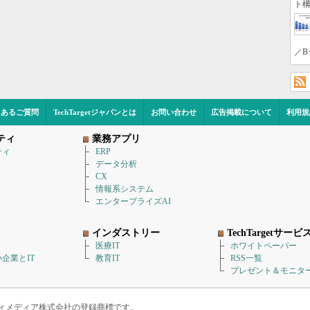
ト構
／B
くあるご質問
TechTargetジャパンとは
お問い合わせ
広告掲載について
利用規
ティ
業務アプリ
ティ
ERP
データ分析
CX
情報系システム
エンタープライズAI
インダストリー
TechTargetサービ
医療IT
ホワイトペーパー
企業とIT
教育IT
RSS一覧
プレゼント＆モニタ
アイティメディア株式会社の登録商標です。