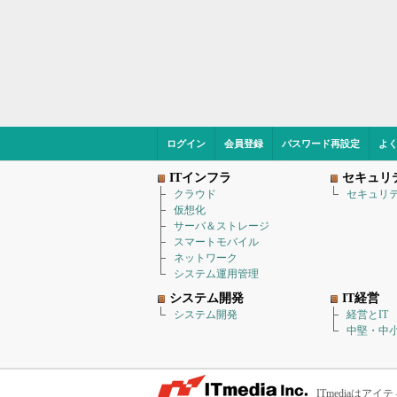
ログイン
会員登録
パスワード再設定
よ
ITインフラ
セキュリ
クラウド
セキュリ
仮想化
サーバ＆ストレージ
スマートモバイル
ネットワーク
システム運用管理
システム開発
IT経営
システム開発
経営とIT
中堅・中小
ITmediaは