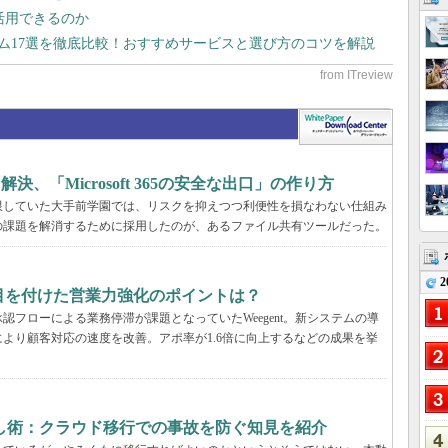
で活用できるのか
テム17選を徹底比較！おすすめサービスと選び方のコツを解説
決、「Microsoft 365の安全な出口」の作り方
限していた大手前学園では、リスクを抑えつつ利便性を損なわない仕組み
の課題を解消するために採用したのが、あるファイル共有ツールだった。
2
tが目を付けた営業力強化のポイントは？
フローによる業務停滞が課題となっていたWeegent。新システムの導
より顧客対応の速度を改善。アポ率が1.6倍に向上するなどの成果を挙
し術：クラウド移行での事故を防ぐ知見を紹介