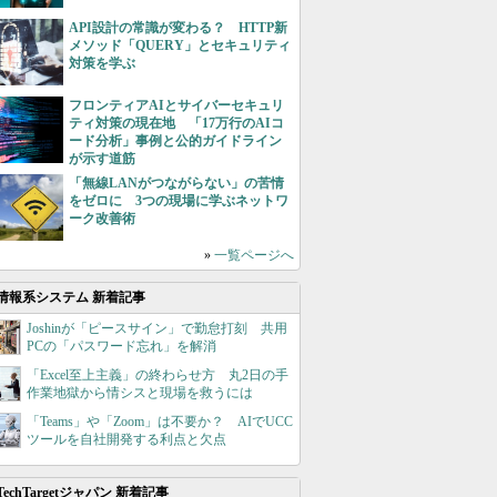
API設計の常識が変わる？ HTTP新
メソッド「QUERY」とセキュリティ
対策を学ぶ
フロンティアAIとサイバーセキュリ
ティ対策の現在地 「17万行のAIコ
ード分析」事例と公的ガイドライン
が示す道筋
「無線LANがつながらない」の苦情
をゼロに 3つの現場に学ぶネットワ
ーク改善術
»
一覧ページへ
情報系システム 新着記事
Joshinが「ピースサイン」で勤怠打刻 共用
PCの「パスワード忘れ」を解消
「Excel至上主義」の終わらせ方 丸2日の手
作業地獄から情シスと現場を救うには
「Teams」や「Zoom」は不要か？ AIでUCC
ツールを自社開発する利点と欠点
TechTargetジャパン 新着記事