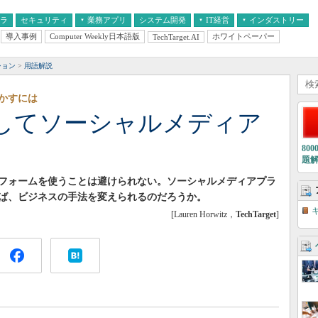
フラ
セキュリティ
業務アプリ
システム開発
IT経営
インダストリー
導入事例
Computer Weekly日本語版
ホワイトペーパー
TechTarget.AI
AI
経営とIT
医療IT
中堅・中小企業とIT
教育IT
ション
用語解説
かすには
してソーシャルメディア
80
題
フォームを使うことは避けられない。ソーシャルメディアプラ
ば、ビジネスの手法を変えられるのだろうか。
[Lauren Horwitz，
TechTarget
]