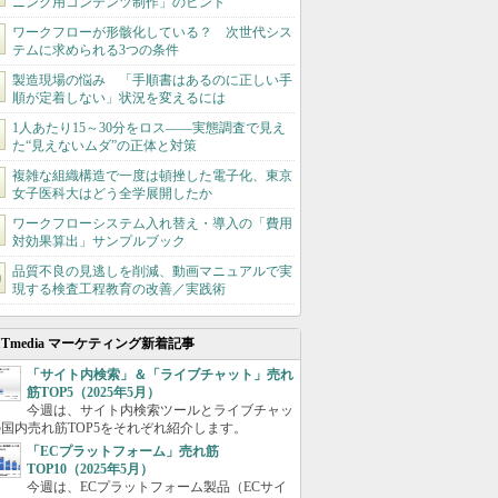
ニング用コンテンツ制作」のヒント
ワークフローが形骸化している？ 次世代シス
テムに求められる3つの条件
製造現場の悩み 「手順書はあるのに正しい手
順が定着しない」状況を変えるには
1人あたり15～30分をロス――実態調査で見え
た“見えないムダ”の正体と対策
複雑な組織構造で一度は頓挫した電子化、東京
女子医科大はどう全学展開したか
ワークフローシステム入れ替え・導入の「費用
対効果算出」サンプルブック
品質不良の見逃しを削減、動画マニュアルで実
現する検査工程教育の改善／実践術
ITmedia マーケティング新着記事
「サイト内検索」＆「ライブチャット」売れ
筋TOP5（2025年5月）
今週は、サイト内検索ツールとライブチャッ
国内売れ筋TOP5をそれぞれ紹介します。
「ECプラットフォーム」売れ筋
TOP10（2025年5月）
今週は、ECプラットフォーム製品（ECサイ