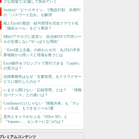
グな現場”に幻滅して辞めていく
Joshinが「ピースサイン」で勤怠打刻 共用PC
の「パスワード忘れ」を解消
紙とExcelの勤怠・給与管理を完全クラウド化
「独自ルール」をどう再現？
8割がアナログに逆戻り 自治体DXで庁内ツー
ルが定着しない“やっぱりな理由”
「Excel至上主義」の終わらせ方 丸2日の手作
業地獄から情シスと現場を救うには
Excel操作をプロンプトで実行できる「Copilot」
の実力は？
法律事務所はなぜ「文書管理」をクラウドサー
ビスに移行したのか？
いまさら聞けない「記録管理」とは？ 「情報
ガバナンス」との違いは？
Confluenceだけじゃない「情報共有」も「ナレ
ッジ生成」もできるツール3選
意外とキャラがかぶる「Office 365」と
「Yammer」、センターに立つのは？
プレミアムコンテンツ