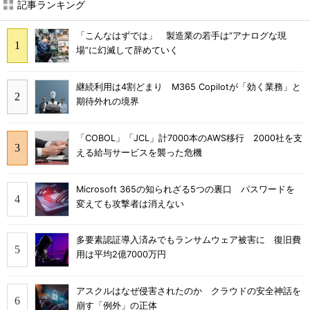
記事ランキング
「こんなはずでは」 製造業の若手は“アナログな現
場”に幻滅して辞めていく
継続利用は4割どまり M365 Copilotが「効く業務」と
期待外れの境界
「COBOL」「JCL」計7000本のAWS移行 2000社を支
える給与サービスを襲った危機
Microsoft 365の知られざる5つの裏口 パスワードを
変えても攻撃者は消えない
多要素認証導入済みでもランサムウェア被害に 復旧費
用は平均2億7000万円
アスクルはなぜ侵害されたのか クラウドの安全神話を
崩す「例外」の正体