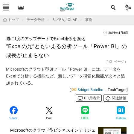
トップ
データ分析
BI／BA／OLAP
事例
2016年4月8日
週に1度のアップデートでExcel連係を強化
“Excelの兄”ともいえる分析ツール「Power BI」の
成長が止まらない
（1/2 ページ）
Microsoftのクラウド型BIツール「Power BI」には、データを
Excelで分析する機能など、新しいデータ視覚化機能が次々と追
加されている。
[
Bridget Botelho
，TechTarget]
PC用表示
関連情報
Share
Post
LINE
Hatena
Microsoftのクラウド型ビジネスインテリジェ