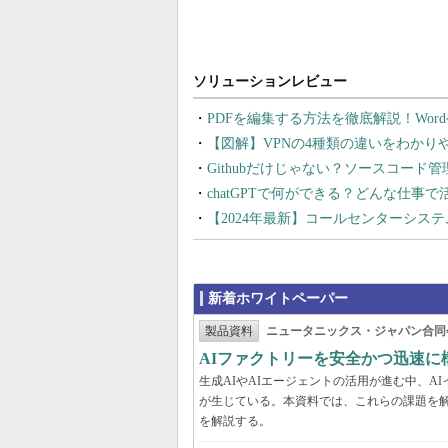
PDFを編集する方法を徹底解説！Wor
【図解】VPNの4種類の違いをわか
Githubだけじゃない？ソースコード
chatGPTで何ができる？どんな仕事
【2024年最新】コールセンターシス
新着ホワイトペーパー
製品資料
ニュータニックス・ジャパン合同
AIファクトリーを安全かつ迅速に
生成AIやAIエージェントの活用が進む中、
が生じている。本資料では、これらの課題を解
を解説する。