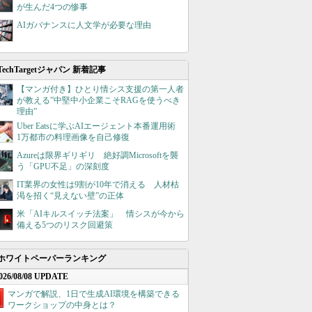
が生んだ4つの惨事
AIガバナンスに人文学が必要な理由
TechTargetジャパン 新着記事
【マンガ付き】ひとり情シス支援の第一人者
が教える”中堅中小企業こそRAGを使うべき
理由”
Uber Eatsに学ぶAIエージェント本番運用術
1万都市の料理画像を自己修復
Azureは限界ギリギリ 絶好調Microsoftを襲
う「GPU不足」の深刻度
IT業界の女性は9割が10年で消える 人材枯
渇を招く“見えない壁”の正体
米「AIキルスイッチ法案」 情シスが今から
備える5つのリスク回避策
ホワイトペーパーランキング
026/08/08 UPDATE
マンガで解説、1日で生成AI環境を構築できる
ワークショップの中身とは？