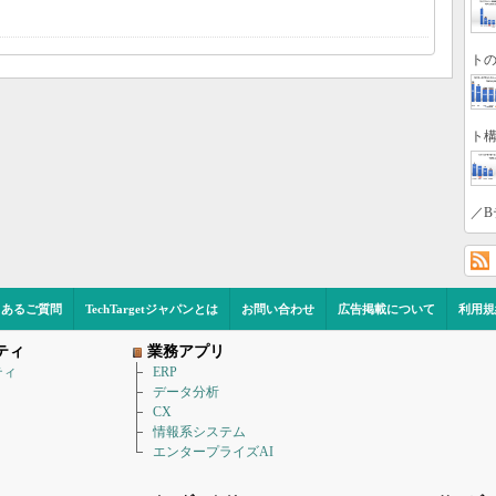
トの
ト構
／B
くあるご質問
TechTargetジャパンとは
お問い合わせ
広告掲載について
利用規
ティ
業務アプリ
ティ
ERP
データ分析
CX
情報系システム
エンタープライズAI