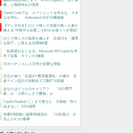
継続利用は4割どまり M365 Copilotが「効く業
務」と期待外れの境界
Claude Codeでは「エージェントを作るな、スキ
ルを作れ」 Anthropicが示すAI構築術
【マンガ付き】ひとり情シス支援の第一人者が
教える”中堅中小企業こそRAGを使うべき理由”
ひとり情シスの負荷を減らす 生成AIを「優秀
な部下」に変える活用例6選
「結局使わなくなる」Microsoft 365 Copilotを半
年で定着 キリンの3施策
AIガバナンスに人文学が必要な理由
日立が放つ「生成AI×数理最適化」の威力 生
産ライン設計の自動化で工数87％削減
あなたはどっちのキャリア？ 「AIの専門
家」か「人間らしさで勝負」か
Copilot Studioがここまで使えた 大林組「作り
込まない」AIの成果
本番DB削除に顧客情報流出 「AI丸投げ」が
生んだ4つの惨事