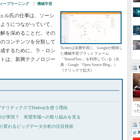
ィープラーニング
|
機械学習
ロシェル氏の仕事は、ソーシ
のようにつながっていて、
理解を深めることだ。その
どのコンテンツを分類して
Twitterは深層学習に、Googleが開発し
達成するために、ラ・ロシ
た機械学習プラットフォーム
ストは、新興テクノロジー
「TensorFlow」を利用している（出
典：Google「Open Source Blog」）
《クリックで拡大》
「T
リティクスでHadoopを使う理由
っ
Sが実現？ 有望市場への取り組みを見る
へ、移り変わるビッグデータ分析の注目技術
2