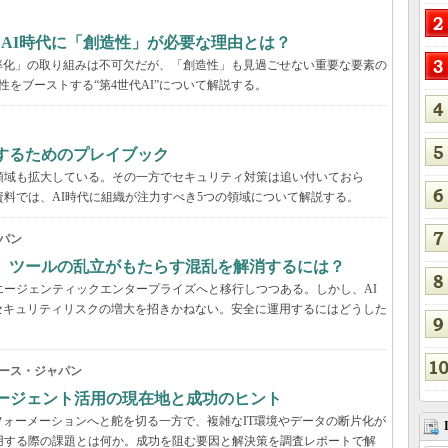
、AI時代に「創造性」が必要な理由とは？
率化」の取り組みは不可欠だが、「創造性」も見過ごせない重要な要素の
性をブーストする“第4世代AI”について解説する。
するためのプレイブック
領域も拡大している。その一方でセキュリティ対策は追い付いておら
資料では、AI時代に組織が注力すべき5つの領域について解説する。
パン
穴、ツールの乱立がもたらす混乱を解消するには？
エージェンティックエンタープライズへと移行しつつある。しかし、AI
セキュリティリスクの増大を招きかねない。安全に運用するにはどうした
ース・ジャパン
Iエージェント活用の現在地と成功のヒント
ォーメーションへと舵を切る一方で、複雑なIT環境やデータの断片化が
用する際の課題とは何か。成功を阻む要因と解決策を調査レポートで解