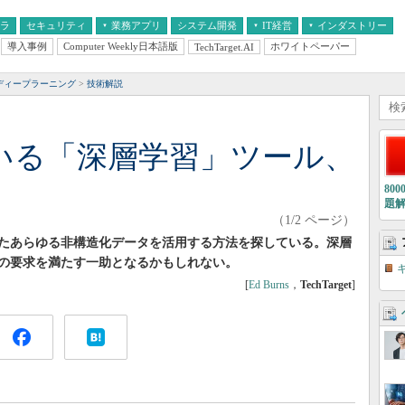
フラ
セキュリティ
業務アプリ
システム開発
IT経営
インダストリー
導入事例
Computer Weekly日本語版
ホワイトペーパー
TechTarget.AI
AI
経営とIT
医療IT
中堅・中小企業とIT
教育IT
ディープラーニング
技術解説
っている「深層学習」ツール、
80
題
（1/2 ページ）
たあらゆる非構造化データを活用する方法を探している。深層
の要求を満たす一助となるかもしれない。
[
Ed Burns
，
TechTarget
]