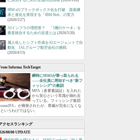
に決別するための生成AI活用術
(2026/5/28)
IBM iのブラックボックス化を打破 資産継
承と進化を実現する「IBM Bob」の実力
(2026/5/27)
AIインフラの理想形？ 「5層のケーキ」を
垂直統合するための近道とは
(2026/5/20)
属人化したシフト作成をAIエージェントで自
動化 JALグループ航空会社の挑戦
(2026/4/13)
From Informa TechTarget
瞬時にM365が乗っ取られる
――全社員に周知すべき“新フ
ィッシング”の教訓
MFA（多要素認証）を入れた
から安心という常識が崩れ去
っている。フィッシング集団
ycoon2FA」が摘発されたが、脅威が完全になくな
たというわけではない。
アクセスランキング
026/08/08 UPDATE