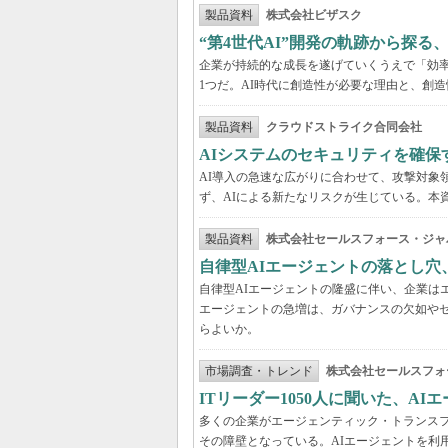
製品資料
株式会社ビザスク
“第4世代AI”開発の軌跡から探る
企業が持続的な成長を遂げていくうえで「効
1つだ。AI時代に創造性が必要な理由と、創造
製品資料
クラウドストライク合同会社
AIシステムのセキュリティを確保
AI導入の急速な広がりに合わせて、攻撃対象
ず、AIによる新たなリスクが生じている。本
製品資料
株式会社セールスフォース・ジャ
自律型AIエージェントの落とし
自律型AIエージェントの隆盛に伴い、企業は
エージェントの急増は、ガバナンスの欠如や
らよいか。
市場調査・トレンド
株式会社セールスフォ
ITリーダー1050人に聞いた、A
多くの企業がエージェンティック・トランスフ
その障壁となっている。AIエージェントを利