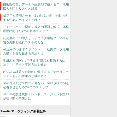
機密性の高いデータを生成AIで扱える？ 活用
拡大を阻むリスクと対策
AI活用を停滞させる「2：6：2の壁」を乗り越
えるためのポイントとは？
「エージェント型AI」導入の課題を解消、本格
運用に向けた4つの基本ステップ
経営層の「AI導入しろ」で予算破綻？ 95％が
陥る失敗と隠れコストのわな
AI活用のつまずきポイント 「社内データ活用
の壁」を乗り越える方法とは
生成AIを“安心して使える”環境を整備するに
は？ 注意点と実践方法を解説
ビジネス課題を自律的に解決する「データエー
ジェント」の仕組みと構築ガイド
AIの導入だけで終わらせない、全社規模でAIを
定着させるための4つのステップ
2026年の製造業界トレンド、エージェント型AI
が切り開く未来とは
ITmedia マーケティング新着記事