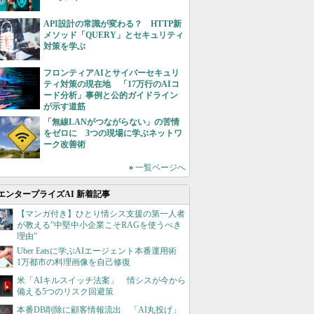
API設計の常識が変わる？ HTTP新
メソッド「QUERY」とセキュリティ
対策を学ぶ
フロンティアAIとサイバーセキュリ
ティ対策の現在地 「17万行のAIコ
ード分析」事例と公的ガイドライン
が示す道筋
「無線LANがつながらない」の苦情
をゼロに 3つの現場に学ぶネットワ
ーク改善術
»
一覧ページへ
エンタープライズAI 新着記事
【マンガ付き】ひとり情シス支援の第一人者
が教える”中堅中小企業こそRAGを使うべき
理由”
Uber Eatsに学ぶAIエージェント本番運用術
1万都市の料理画像を自己修復
米「AIキルスイッチ法案」 情シスが今から
備える5つのリスク回避策
本番DB削除に顧客情報流出 「AI丸投げ」