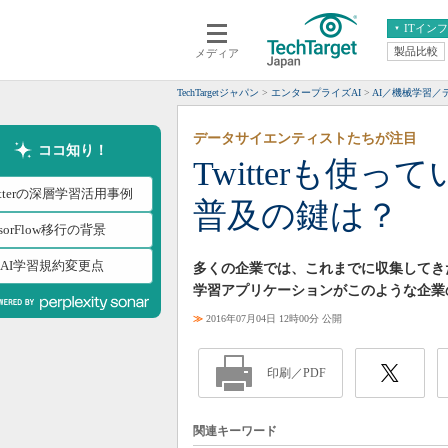
ITイン
製品比較
メディア
クラウド
エンタープライズ
ERP
仮想化
TechTargetジャパン
エンタープライズAI
AI／機械学習／
データ分析
サーバ＆ストレージ
データサイエンティストたちが注目
CX
スマートモバイル
ココ知り！
Twitterも使
情報系システム
ネットワーク
itterの深層学習活用事例
普及の鍵は？
システム運用管理
nsorFlow移行の背景
のAI学習規約変更点
多くの企業では、これまでに収集してき
学習アプリケーションがこのような企業
≫
2016年07月04日 12時00分 公開
印刷／PDF
関連キーワード