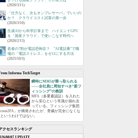
き下げる国産クラウド、その実力は
(2026/3/11)
「仕方なく、次もオンプレサーバ」でいいの
か？ クラウドコスト試算の第一歩
(2026/3/10)
生成AIから科学計算まで ハイエンドGPU
を「国産クラウド」で使いこなす時代へ
(2026/2/13)
若者の7割が電話恐怖症？ ”AI電話番”で職
場の「電話ストレス」をゼロにする方法
(2025/10/3)
From Informa TechTarget
瞬時にM365が乗っ取られる
――全社員に周知すべき“新フ
ィッシング”の教訓
MFA（多要素認証）を入れた
から安心という常識が崩れ去
っている。フィッシング集団
ycoon2FA」が摘発されたが、脅威が完全になくな
たというわけではない。
アクセスランキング
026/08/07 UPDATE