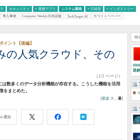
フラ
セキュリティ
業務アプリ
システム開発
IT経営
インダストリー
導入事例
Computer Weekly日本語版
ホワイトペーパー
TechTarget.AI
AI
経営とIT
医療IT
中堅・中小企業とIT
教育IT
ポイント【後編】
みの人気クラウド、その
80
題
（1/2 ページ）
Bluemix」には数多くのデータ分析機能が存在する。こうした機能を活用
徴をまとめた。
[
重森 大
，
著
]
ル通知