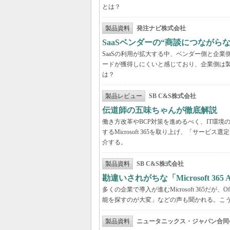
とは？
製品資料
発注ナビ株式会社
SaaSベンダーの“商談につなが
SaaSの利用が拡大する中、ベンダー側と企
ードが獲得しにくいと感じており、企業側は
は？
製品レビュー
SB C&S株式会社
伝道師の五味ちゃんが徹底解説 「Mic
働き方改革やBCP対策を進めるべく、IT環
するMicrosoft 365を取り上げ、「サ
介する。
製品資料
SB C&S株式会社
勘違いされがちな「Microsoft 3
多くの企業で導入が進むMicrosoft 365だ
能を探すのが大変」などの声も聞かれる。こうしたよ
製品資料
ニュータニックス・ジャパン合同