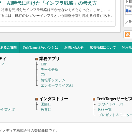
ト構
？ AI時代に向けた「インフラ戦略」の考え方
、将来を見据えたインフラ戦略は欠かせないものとなった。しかし、コ
するには、既存のレガシーインフラという障壁を乗り越える必要がある。
／B
くあるご質問
TechTargetジャパンとは
お問い合わせ
広告掲載について
利用規
ティ
業務アプリ
ティ
ERP
データ分析
CX
情報系システム
エンタープライズAI
インダストリー
TechTargetサービ
医療IT
ホワイトペーパー
企業とIT
教育IT
RSS一覧
プレゼント＆モニタ
アイティメディア株式会社の登録商標です。