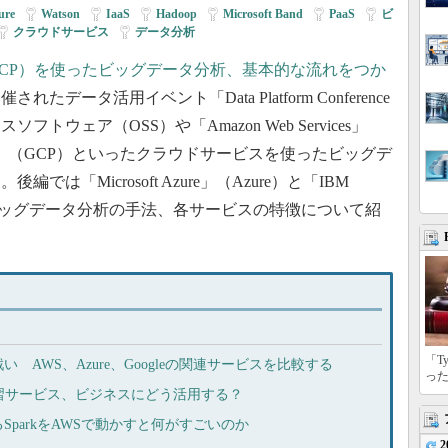
ure
|
Watson
|
IaaS
|
Hadoop
|
Microsoft Band
|
PaaS
|
ビ
クラウドサービス
|
データ分析
、GCP）を使ったビッグデータ分析、基本的な流れをつか
たデータ活用イベント「Data Platform Conference
トウェア（OSS）や「Amazon Web Services」
latform」（GCP）といったクラウドサービスを使ったビッグデ
「Microsoft Azure」（Azure）と「IBM
活用したビッグデータ分析の手法、各サービスの特徴について紹
「T
AWS、Azure、Googleの関連サービスを比較する
っ
械学習サービス、ビジネスにどう活用する？
parkをAWSで動かすと何がすごいのか
2