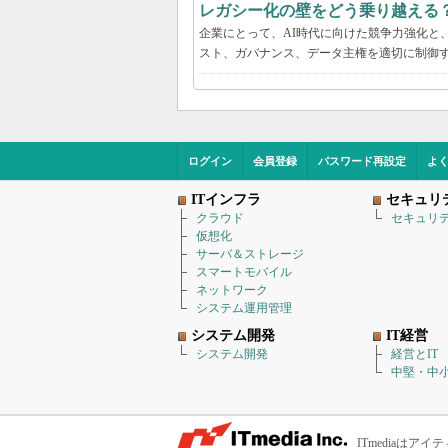
レガシー化の壁をどう乗り越える
企業にとって、AI時代に向けた競争力強化と
スト、ガバナンス、データ主権を適切に制御
ログイン
会員登録
パスワード再設定
よ
ITインフラ
セキュリ
クラウド
セキュリ
仮想化
サーバ＆ストレージ
スマートモバイル
ネットワーク
システム運用管理
システム開発
IT経営
システム開発
経営とIT
中堅・中小
ITmediaは