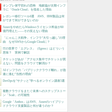
オンプレ保守切れの恐怖 地銀協が次期インフ
ラに「Oracle Cloud」を指名した理由
レガシー移行ツール6選 AWS、IBM製品は何
ができて何ができないのか
AzureをやめたらWindowsライセンス料金が60
億円増えた――その笑えない理由
「にゃんこ大戦争」インフラ“大引っ越し”の理
由 なぜAWSからGoogle Cloudに？
ITの世界で「エグレス」（Egress）はどういう
意味？ 実例で解説
チケットぴあが「アクセス集中でチケットが買
えない」問題をクラウドで解消か？
AIインフラの「パブリッククラウド離れ」が急
速に進む“当然の理由”
DevOpsを“サクッと”学べるオンライン講座5選
複数クラウドをまたぐ未来へのステップストー
ン「Scalr」の可能性
Google「Anthos」はAWS、Azureのハイブリッ
ドクラウド支援製品と何が違うのか？