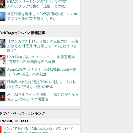
NBAストリーミングの“ネタバレ”問題
AWSとタッグで挑む「遅延」との戦い
検証環境を廃止してAWS費用4割減 スマホ
アプリ開発の"新常識"になるか
TechTargetジャパン 新着記事
【マンガ付き】ひとり情シス支援の第一人者
が教える”中堅中小企業こそRAGを使うべき
理由”
Uber Eatsに学ぶAIエージェント本番運用術
1万都市の料理画像を自己修復
Azureは限界ギリギリ 絶好調Microsoftを襲
う「GPU不足」の深刻度
IT業界の女性は9割が10年で消える 人材枯
渇を招く“見えない壁”の正体
米「AIキルスイッチ法案」 情シスが今から
備える5つのリスク回避策
ホワイトペーパーランキング
026/08/07 UPDATE
マンガで分かる「Microsoft 365」選定ガイド：