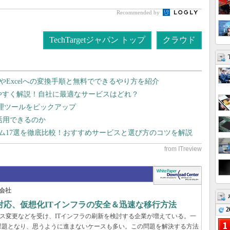
Recommended by
TechTargetジャパン トップ
クラウド
dやExcelへの変換手順と無料でできるやり方を紹介
りやすく解説！自社に最適なサービスはどれ？
管理ツールをピックアップ
で活用できるのか
テム17選を徹底比較！おすすめサービスと選び方のコツを解説
会社
対応、仮想化ITインフラの安全＆迅速な移行方法
2
センス変更などを受け、ITインフラの刷新を検討する企業が増えている。一
課題となり、思うように進まないケースも多い。この問題を解決する方法