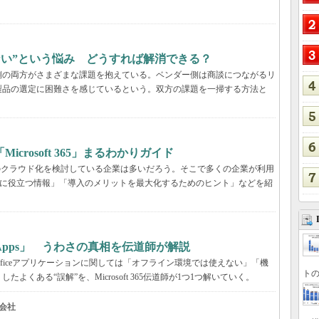
らない”という悩み どうすれば解消できる？
業側の両方がさまざまな課題を抱えている。ベンダー側は商談につながるリ
製品の選定に困難さを感じているという。双方の課題を一掃する方法と
rosoft 365」まるわかりガイド
境のクラウド化を検討している企業は多いだろう。そこで多くの企業が利用
ービス選定に役立つ情報」「導入のメリットを最大化するためのヒント」などを紹
65 Apps」 うわさの真相を伝道師が解説
が、Officeアプリケーションに関しては「オフライン環境では使えない」「機
トの
くある“誤解”を、Microsoft 365伝道師が1つ1つ解いていく。
会社