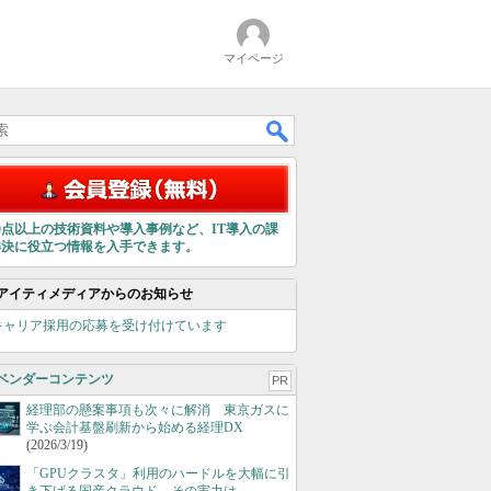
マイページ
00点以上の技術資料や導入事例など、IT導入の課
解決に役立つ情報を入手できます。
アイティメディアからのお知らせ
キャリア採用の応募を受け付けています
ベンダーコンテンツ
PR
経理部の懸案事項も次々に解消 東京ガスに
学ぶ会計基盤刷新から始める経理DX
(2026/3/19)
「GPUクラスタ」利用のハードルを大幅に引