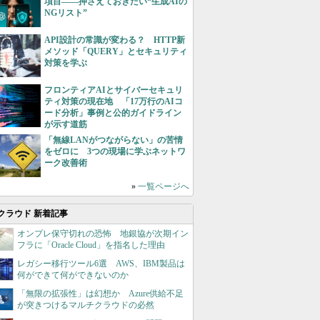
項目――押さえておきたい“生成AIの
NGリスト”
API設計の常識が変わる？ HTTP新
メソッド「QUERY」とセキュリティ
対策を学ぶ
フロンティアAIとサイバーセキュリ
ティ対策の現在地 「17万行のAIコ
ード分析」事例と公的ガイドライン
が示す道筋
「無線LANがつながらない」の苦情
をゼロに 3つの現場に学ぶネットワ
ーク改善術
»
一覧ページへ
クラウド 新着記事
オンプレ保守切れの恐怖 地銀協が次期イン
フラに「Oracle Cloud」を指名した理由
レガシー移行ツール6選 AWS、IBM製品は
何ができて何ができないのか
「無限の拡張性」は幻想か Azure供給不足
が突きつけるマルチクラウドの必然