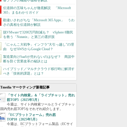
各プランの機能や価格を解説
伝道師の五味ちゃんが徹底解説 「Microsoft
365」まるわかりガイド
勘違いされがちな「Microsoft 365 Apps」 うわ
さの真相を伝道師が解説
脱VMwareで3200万円削減も？ vSphere 8難民
を救う「Nutanix」と第三の選択肢
「にゃんこ大戦争」インフラ“大引っ越し”の理
由 なぜAWSからGoogle Cloud？
製造業向けSaaSが売れないのはなぜ？ 商談中
断を防ぐ営業改革の秘訣とは
ハイブリッド／マルチクラウド移行時に解消す
べき「技術的課題」とは？
ITmedia マーケティング新着記事
「サイト内検索」＆「ライブチャット」売れ
筋TOP5（2025年5月）
今週は、サイト内検索ツールとライブチャッ
国内売れ筋TOP5をそれぞれ紹介します。
「ECプラットフォーム」売れ筋
TOP10（2025年5月）
今週は、ECプラットフォーム製品（ECサイ