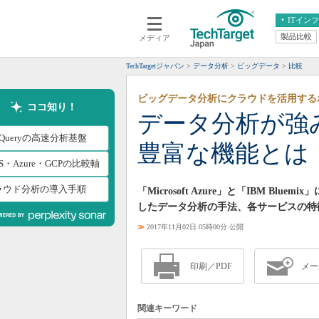
ITイン
製品比較
メディア
クラウド
エンタープライズ
ERP
仮想化
TechTargetジャパン
データ分析
ビッグデータ
比較
データ分析
サーバ＆ストレージ
ビッグデータ分析にクラウドを活用する
CX
スマートモバイル
ココ知り！
データ分析が強
情報系システム
ネットワーク
gQueryの高速分析基盤
豊富な機能とは
システム運用管理
S・Azure・GCPの比較軸
ラウド分析の導入手順
「Microsoft Azure」と「IBM 
したデータ分析の手法、各サービスの特
≫
2017年11月02日 05時00分 公開
印刷／PDF
メー
関連キーワード