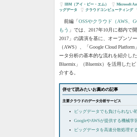
IBM（アイ・ビー・エム）
|
Microsoft Az
ッグデータ
|
クラウドコンピューティング
|
前編「
OSSやクラウド（AWS
もう
」では、2017年10月に都内で開催され
2017」の講演を基に、オープンソースソフ
（AWS）、「Google Cloud P
ータ分析の基本的な流れを紹介した。後編では
Bluemix」（Bluemix）を
介する。
併せて読みたいお薦めの記事
主要クラウドのデータ分析サービス
ビッグデータでも負けられない戦い 
GoogleやAWSが提供する機
ビッグデータを高速分散処理するS