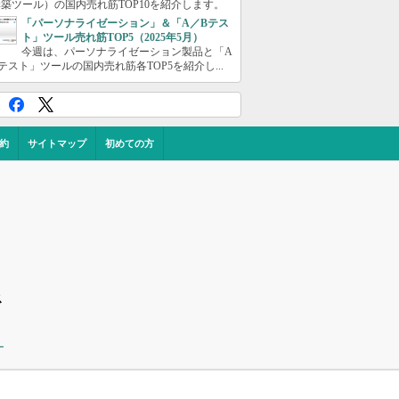
築ツール）の国内売れ筋TOP10を紹介します。
「パーソナライゼーション」＆「A／Bテス
ト」ツール売れ筋TOP5（2025年5月）
今週は、パーソナライゼーション製品と「A
テスト」ツールの国内売れ筋各TOP5を紹介し...
約
サイトマップ
初めての方
ス
ー