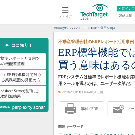
ITイン
製品比較
メディア
クラウド
エンタープライズ
ERP
仮想化
TechTargetジャパン
ERP
ERP
運用＆Tips
データ分析
サーバ＆ストレージ
不動産管理会社のERPレポート活用事例
CX
スマートモバイル
ココ知り！
ERP標準機能
情報系システム
ネットワーク
RP標準レポートと専用ツ
買う意味はあるの
システム運用管理
ルの機能差整理
cel＋ERP標準機能で対応
ERPシステムは標準でレポート機能を
きる業務範囲の見極め方
用ツールを選ぶかは、ユーザー次第だ。
eadsheet Server活用によ
≫
2019年12月11日 05時00分 公開
工数削減効果
印刷／PDF
メー
関連キーワード