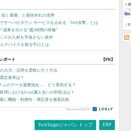
ト構
／B
レポート
【PR】
幹データの入力・活用を柔軟に行う方法
の選定基準は？
テムのデータ連携強化」、どう実現する？
経理におけるEcxel属人化への対処法は？
を基に機能・利便性・満足度を徹底比較
Recommended by
ERP
TechTargetジャパン トップ