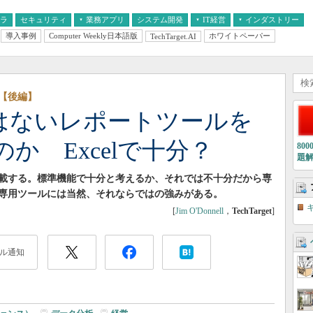
フラ
セキュリティ
業務アプリ
システム開発
IT経営
インダストリー
導入事例
Computer Weekly日本語版
ホワイトペーパー
TechTarget.AI
AI
経営とIT
医療IT
中堅・中小企業とIT
教育IT
【後編】
ではないレポートツールを
か Excelで十分？
80
題
搭載する。標準機能で十分と考えるか、それでは不十分だから専
専用ツールには当然、それならではの強みがある。
[
Jim O'Donnell
，
TechTarget
]
ル通知