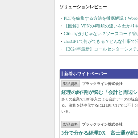
PDFを編集する方法を徹底解説！Wor
【図解】VPNの4種類の違いをわか
Githubだけじゃない？ソースコード
chatGPTで何ができる？どんな仕事
【2024年最新】コールセンターシス
新着ホワイトペーパー
製品資料
ブラックライン株式会社
経理の約7割が悩む「会計と周辺
多くの企業でERP導入による会計データの統
る。決算を効率化するにはERPだけでは不十
いる。
製品資料
ブラックライン株式会社
3分で分かる経理DX 富士通が約