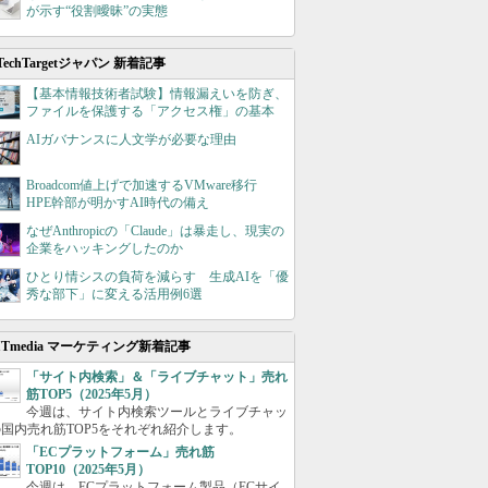
が示す“役割曖昧”の実態
TechTargetジャパン 新着記事
【基本情報技術者試験】情報漏えいを防ぎ、
ファイルを保護する「アクセス権」の基本
AIガバナンスに人文学が必要な理由
Broadcom値上げで加速するVMware移行
HPE幹部が明かすAI時代の備え
なぜAnthropicの「Claude」は暴走し、現実の
企業をハッキングしたのか
ひとり情シスの負荷を減らす 生成AIを「優
秀な部下」に変える活用例6選
ITmedia マーケティング新着記事
「サイト内検索」＆「ライブチャット」売れ
筋TOP5（2025年5月）
今週は、サイト内検索ツールとライブチャッ
国内売れ筋TOP5をそれぞれ紹介します。
「ECプラットフォーム」売れ筋
TOP10（2025年5月）
今週は、ECプラットフォーム製品（ECサイ