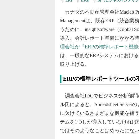
ERP
|
Excel
|
BI（ビジネスインテリ
カナダの不動産管理会社Maclab Propert
Managementは、既存ERP（
うために、insightsoftware（Global
導入。会計レポート準備にかかる時
理会社が『ERPの標準レポート機
は、一般的なERPシステムにおけ
取り上げる。
ERPの標準レポートツールの
調査会社IDCでビジネス分析部門
ル氏によると、Spreadsheet S
に欠けているさまざまな機能を補う
テムを1つしか導入していなければ
ではそのようなことはめったにな