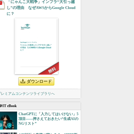
「にゃんこ大戦争」インフラ“大引っ越
し”の理由 なぜAWSからGoogle Cloud
に？
ダウンロード
 プレミアムコンテンツライブラリへ
＠IT eBook
ChatGPTに「入力してはいけない」5
項目――押さえておきたい“生成AIの
NGリスト”