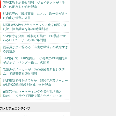
管理工数を約80％削減 ジェイテクトが「手
袋」の配布をやめた理由
SAP保守の「殿様商売」にメス 欧州委が迫っ
た自由な保守の条件
LIXILがSAPのブラックボックス化を解消でき
た訳 障害調査を年200時間削減
SAP保守を分割・離脱も可能に EU承認で変
わるECCユーザーの2027年問題
従業員が次々辞める「有害な職場」の残念すぎ
る共通点
SAP移行で「ERP崩壊」 小売業の1900億円赤
字が示す「ベンダー任せ」の限界
老舗みそメーカーが「SaaS型経費精算システ
ム」で紙書類を60％削減
SAP刷新で何を捨てたか 1906年創業メーカー
が財務250時間超を削減できた理由
創業70年のマーケティング企業が脱「紙と
Excel」 クラウドERPを選んだポイントは
プレミアムコンテンツ