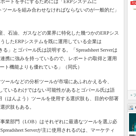
ポートを手にするためには「ERPシステムに
のERPレポートツールを組み合わせなければならないのが一般的だ」
製造、不動産、石油、ガスなどの業界に特化した幾つかのERPシス
うしたERPシステムを既に運用している企業は
入できる」とゴパール氏は説明する。「Spreadsheet Serverは
タ連携に強みを持っているので、レポートの取得と運用
ポート機能よりも優れている」（同氏）
）ツールなどの分析ツールが市場にあふれかえる今、
の企業にも適しているわけではない可能性があるとゴパール氏は語
»
ableauの汎用（はんよう）ツールを使用する選択肢も、目的や部署
る選択肢もある。
事業部門（LOB）はそれぞれに最適なツールを選ぶ必
adsheet Serverが主に使用されるのは、マーケティ