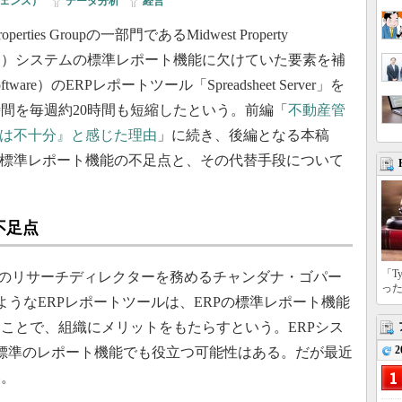
ジェンス）
|
データ分析
|
経営
ies Groupの一部門であるMidwest Property
統合業務）システムの標準レポート機能に欠けていた要素を補
 Software）のERPレポートツール「Spreadsheet Server」を
間を毎週約20時間も短縮したという。前編「
不動産管
能は不十分』と感じた理由
」に続き、後編となる本稿
る標準レポート機能の不足点と、その代替手段について
不足点
「T
のリサーチディレクターを務めるチャンダナ・ゴパー
っ
erverのようなERPレポートツールは、ERPの標準レポート機能
ことで、組織にメリットをもたらすという。ERPシス
2
標準のレポート機能でも役立つ可能性はある。だが最近
い。