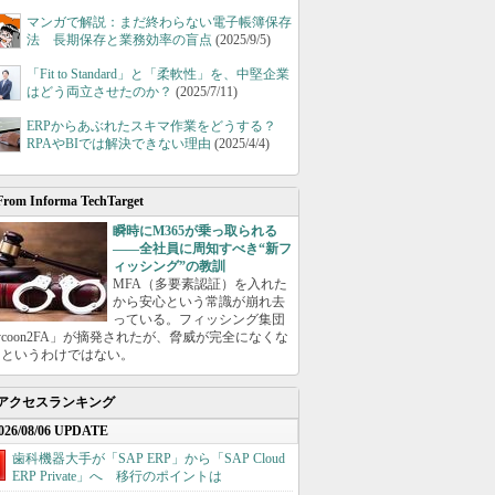
マンガで解説：まだ終わらない電子帳簿保存
法 長期保存と業務効率の盲点
(2025/9/5)
「Fit to Standard」と「柔軟性」を、中堅企業
はどう両立させたのか？
(2025/7/11)
ERPからあぶれたスキマ作業をどうする？
RPAやBIでは解決できない理由
(2025/4/4)
From Informa TechTarget
瞬時にM365が乗っ取られる
――全社員に周知すべき“新フ
ィッシング”の教訓
MFA（多要素認証）を入れた
から安心という常識が崩れ去
っている。フィッシング集団
ycoon2FA」が摘発されたが、脅威が完全になくな
たというわけではない。
アクセスランキング
026/08/06 UPDATE
歯科機器大手が「SAP ERP」から「SAP Cloud
ERP Private」へ 移行のポイントは