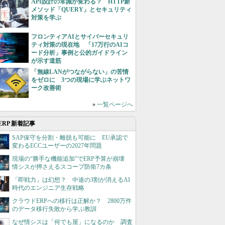
API設計の常識が変わる？ HTTP新
メソッド「QUERY」とセキュリティ
対策を学ぶ
フロンティアAIとサイバーセキュリ
ティ対策の現在地 「17万行のAIコ
ード分析」事例と公的ガイドライン
が示す道筋
「無線LANがつながらない」の苦情
をゼロに 3つの現場に学ぶネットワ
ーク改善術
»
一覧ページへ
ERP 新着記事
SAP保守を分割・離脱も可能に EU承認で
変わるECCユーザーの2027年問題
現場の“勝手な機能追加”でERP予算が崩壊
情シスが押さえるスコープ防衛7カ条
「即戦力」は幻想？ 中途の3割が消えるAI
時代のエンジニア生存戦略
クラウドERPへの移行は正解か？ 2800万件
のデータ移行失敗から学ぶ教訓
なぜ情シスは「何でも屋」になるのか 調査