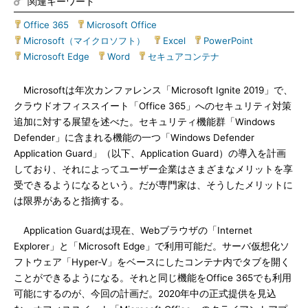
関連キーワード
Office 365
|
Microsoft Office
|
Microsoft（マイクロソフト）
|
Excel
|
PowerPoint
|
Microsoft Edge
|
Word
|
セキュアコンテナ
Microsoftは年次カンファレンス「Microsoft Ignite 2019」で、
クラウドオフィススイート「Office 365」へのセキュリティ対策
追加に対する展望を述べた。セキュリティ機能群「Windows
Defender」に含まれる機能の一つ「Windows Defender
Application Guard」（以下、Application Guard）の導入を計画
しており、それによってユーザー企業はさまざまなメリットを享
受できるようになるという。だが専門家は、そうしたメリットに
は限界があると指摘する。
Application Guardは現在、Webブラウザの「Internet
Explorer」と「Microsoft Edge」で利用可能だ。サーバ仮想化ソ
フトウェア「Hyper-V」をベースにしたコンテナ内でタブを開く
ことができるようになる。それと同じ機能をOffice 365でも利用
可能にするのが、今回の計画だ。2020年中の正式提供を見込