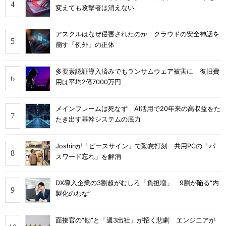
変えても攻撃者は消えない
アスクルはなぜ侵害されたのか クラウドの安全神話を
崩す「例外」の正体
多要素認証導入済みでもランサムウェア被害に 復旧費
用は平均2億7000万円
メインフレームは死なず AI活用で20年来の高収益をた
たき出す基幹システムの底力
Joshinが「ピースサイン」で勤怠打刻 共用PCの「パ
スワード忘れ」を解消
DX導入企業の3割超がむしろ「負担増」 9割が陥る“内
製化のわな”
面接官の“勘”と「週3出社」が招く悲劇 エンジニアが