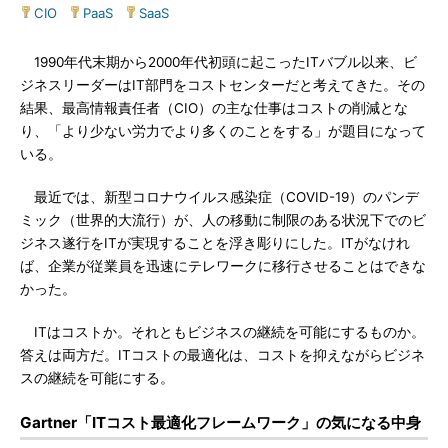
CIO
|
PaaS
|
SaaS
1990年代末期から2000年代初頭に起こったITバブル以来、ビ
ジネスリーダーはIT部門をコストセンターだと考えてきた。その
結果、最高情報責任者（CIO）の主な仕事はコストの削減とな
り、「より少ない労力でより多くのことをする」が題目になって
いる。
最近では、新型コロナウイルス感染症（COVID-19）のパンデ
ミック（世界的大流行）が、人の移動に制限のある状況下でのビ
ジネス遂行をITが実現することを浮き彫りにした。ITがなけれ
ば、企業が従業員を迅速にテレワークに移行させることはできな
かった。
ITはコストか。それともビジネスの継続を可能にするものか。
答えは両方だ。ITコストの最適化は、コストを抑えながらビジネ
スの継続を可能にする。
Gartner「ITコスト最適化フレームワーク」の気になる中身