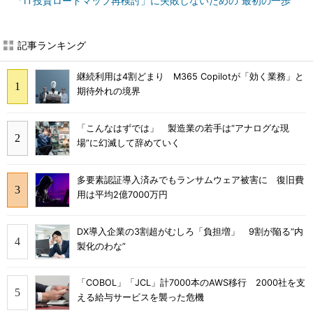
「IT投資ロードマップ再検討」に失敗しないための“最初の一歩”
記事ランキング
継続利用は4割どまり M365 Copilotが「効く業務」と
期待外れの境界
「こんなはずでは」 製造業の若手は“アナログな現
場”に幻滅して辞めていく
多要素認証導入済みでもランサムウェア被害に 復旧費
用は平均2億7000万円
DX導入企業の3割超がむしろ「負担増」 9割が陥る“内
製化のわな”
「COBOL」「JCL」計7000本のAWS移行 2000社を支
える給与サービスを襲った危機