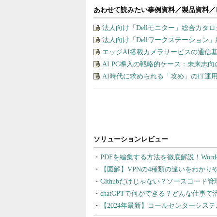
あわせて読みたい事例資料／製品資料／
法人向け「Dellモニター」総合カタ
法人向け「Dellワークステーション
エッジAI搭載カメラサービスの通信
AI PC導入の戦略的ケース：未来志
AI時代に求められる「攻め」のIT
PDFを編集する方法を徹底解説！Wor
【図解】VPNの4種類の違いをわか
Githubだけじゃない？ソースコード
chatGPTで何ができる？どんな仕事
【2024年最新】コールセンターシス