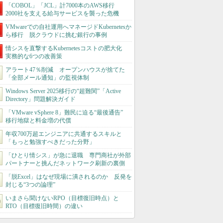
「COBOL」「JCL」計7000本のAWS移行
2000社を支える給与サービスを襲った危機
VMwareでの自社運用へマネージドKubernetesか
ら移行 脱クラウドに挑む銀行の事例
情シスを直撃するKubernetesコストの肥大化
実務的な6つの改善策
アラート47％削減 オープンハウスが捨てた
「全部メール通知」の監視体制
Windows Server 2025移行の“超難関”「Active
Directory」問題解決ガイド
「VMware vSphere 8」難民に迫る“最後通告”
移行地獄と料金増の代償
年収700万超エンジニアに共通するスキルと
「もっと勉強すべきだった分野」
「ひとり情シス」が急に退職 専門商社が外部
パートナーと挑んだネットワーク刷新の裏側
「脱Excel」はなぜ現場に潰されるのか 反発を
封じる“3つの論理”
いまさら聞けないRPO（目標復旧時点）と
RTO（目標復旧時間）の違い