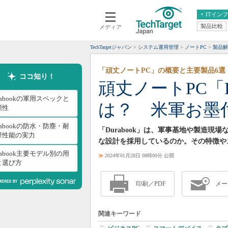
ITイン
製品比較
メディア
クラウド
エンタープライズ
ERP
仮想化
TechTargetジャパン
システム運用管理
ノートPC
製品解
データ分析
サーバ＆ストレージ
「頑丈ノートPC」の概要と主要製品6選
CX
スマートモバイル
ココ知り！
頑丈ノートPC「D
情報系システム
ネットワーク
rabookの軍用スペックと
は？ 米軍お墨
システム運用管理
頼性
rabookの防水・防塵・耐
「Durabook」は、軍事基地や製造
撃性能の実力
な設計を採用しているのか。その特徴や
rabook主要モデル別の用
≫
2024年01月28日 08時00分 公開
と選び方
印刷／PDF
メー
関連キーワード