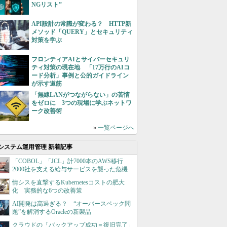
NGリスト”
API設計の常識が変わる？ HTTP新
メソッド「QUERY」とセキュリティ
対策を学ぶ
フロンティアAIとサイバーセキュリ
ティ対策の現在地 「17万行のAIコ
ード分析」事例と公的ガイドライン
が示す道筋
「無線LANがつながらない」の苦情
をゼロに 3つの現場に学ぶネットワ
ーク改善術
»
一覧ページへ
システム運用管理 新着記事
「COBOL」「JCL」計7000本のAWS移行
2000社を支える給与サービスを襲った危機
情シスを直撃するKubernetesコストの肥大
化 実務的な6つの改善策
AI開発は高過ぎる？ “オーバースペック問
題”を解消するOracleの新製品
クラウドの「バックアップ成功＝復旧完了」