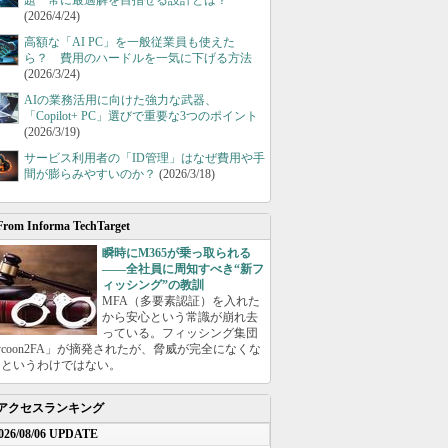
題 常に最適解を目指せる設計とは？
(2026/4/24)
高額な「AI PC」を一般従業員も使えた
ら？ 費用のハードルを一気に下げる方法
(2026/3/24)
AIの業務活用に向けた強力な武器、
「Copilot+ PC」選びで重要な3つのポイント
(2026/3/19)
サービス利用者の「ID管理」はなぜ費用や手
間が膨らみやすいのか？
(2026/3/18)
From Informa TechTarget
瞬時にM365が乗っ取られる
――全社員に周知すべき“新フ
ィッシング”の教訓
MFA（多要素認証）を入れた
から安心という常識が崩れ去
っている。フィッシング集団
ycoon2FA」が摘発されたが、脅威が完全になくな
たというわけではない。
アクセスランキング
026/08/06 UPDATE