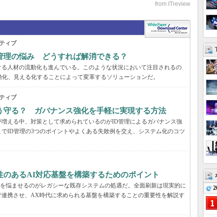
ティブ
管理の悩み どうすれば解消できる？
ける人材の流動化も進んでいる。このような状況において注目されるの
動化、見える化することによって変革するソリューションだ。
ティブ
う守る？ ガバナンス強化を手軽に実現する方法
増える中、対策として求められているのがID管理によるガバナンス強
でID管理の3つのポイントやよくある失敗例を交え、システム化のコツ
性のあるAI対応基盤を構築するためのポイント
T部門を悩ませるのがレガシーな既存システムの処遇だ。全面刷新は現実的に
2
で連携させ、AX時代に求められる基盤を構築することの重要性を解説す