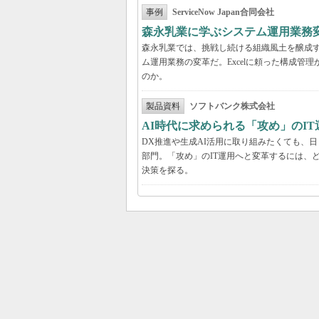
事例
ServiceNow Japan合同会社
森永乳業に学ぶシステム運用業務変
森永乳業では、挑戦し続ける組織風土を醸成す
ム運用業務の変革だ。Excelに頼った構成
のか。
製品資料
ソフトバンク株式会社
AI時代に求められる「攻め」のI
DX推進や生成AI活用に取り組みたくても、
部門。「攻め」のIT運用へと変革するには、
決策を探る。