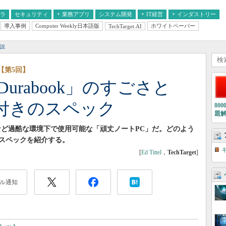
フラ
セキュリティ
業務アプリ
システム開発
IT経営
インダストリー
導入事例
Computer Weekly日本語版
ホワイトペーパー
TechTarget.AI
AI
経営とIT
医療IT
中堅・中小企業とIT
教育IT
説
【第5回】
urabook」のすごさと
付きのスペック
80
題
現場など過酷な環境下で使用可能な「頑丈ノートPC」だ。どのよう
スペックを紹介する。
[
Ed Tittel
，
TechTarget
]
ル通知