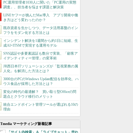
PC運用管理者1030人に聞いた「PC運用の実態
調査」、担当者を悩ます課題と解決策
LINEヤフーが挑んだMac導入 アプリ開発や働
き方はどう変わったのか？
既存資産を生かしつつ、データ活用基盤のイン
フラをモダン化する方法とは
インシデント解決を1週間から約1日に短縮、生
成AI×ITSMで実現する運用モデル
SNS認証や多要素認証も数分で実装、「顧客ア
イデンティティー管理」の変革術
JR西日本ITソリューションズが「監視業務の属
人化」を解消した方法とは？
3000台のPCのWindows Update配信を効率化、ハ
ウス食品が採用した方法とは？
変化の時代の最適解？ 買い取り型Officeの問
題点とクラウド移行のメリット
統合エンドポイント管理ツールが選ばれる10の
理由
ITmedia マーケティング新着記事
「サイト内検索」＆「ライブチャット」売れ