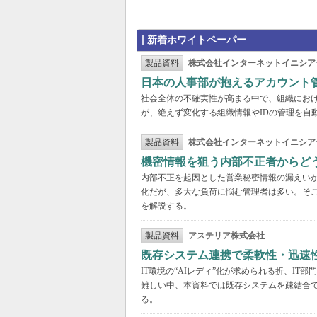
新着ホワイトペーパー
製品資料
株式会社インターネットイニシア
日本の人事部が抱えるアカウント
社会全体の不確実性が高まる中で、組織にお
が、絶えず変化する組織情報やIDの管理を自
製品資料
株式会社インターネットイニシア
機密情報を狙う内部不正者からど
内部不正を起因とした営業秘密情報の漏えいが
化だが、多大な負荷に悩む管理者は多い。そこ
を解説する。
製品資料
アステリア株式会社
既存システム連携で柔軟性・迅速
IT環境の“AIレディ”化が求められる折、I
難しい中、本資料では既存システムを疎結合
る。