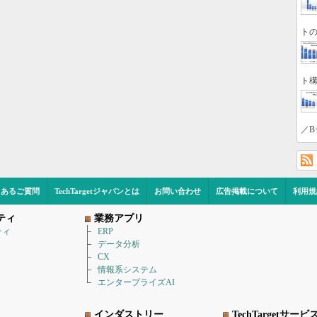
トの
ト構
／B
くあるご質問
TechTargetジャパンとは
お問い合わせ
広告掲載について
利用規
ティ
業務アプリ
ティ
ERP
データ分析
CX
情報系システム
エンタープライズAI
インダストリー
TechTargetサービ