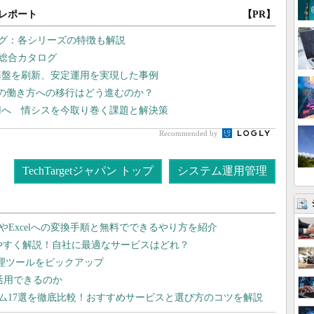
レポート
【PR】
ログ：各シリーズの特徴も解説
」総合カタログ
基盤を刷新、安定運用を実現した事例
向の働き方への移行はどう進むのか？
運用へ 情シスを今取り巻く課題と解決策
Recommended by
TechTargetジャパン トップ
システム運用管理
dやExcelへの変換手順と無料でできるやり方を紹介
りやすく解説！自社に最適なサービスはどれ？
管理ツールをピックアップ
で活用できるのか
テム17選を徹底比較！おすすめサービスと選び方のコツを解説