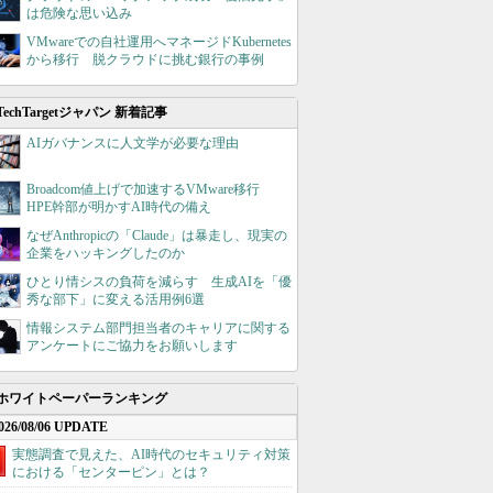
は危険な思い込み
VMwareでの自社運用へマネージドKubernetes
から移行 脱クラウドに挑む銀行の事例
TechTargetジャパン 新着記事
AIガバナンスに人文学が必要な理由
Broadcom値上げで加速するVMware移行
HPE幹部が明かすAI時代の備え
なぜAnthropicの「Claude」は暴走し、現実の
企業をハッキングしたのか
ひとり情シスの負荷を減らす 生成AIを「優
秀な部下」に変える活用例6選
情報システム部門担当者のキャリアに関する
アンケートにご協力をお願いします
ホワイトペーパーランキング
026/08/06 UPDATE
実態調査で見えた、AI時代のセキュリティ対策
における「センターピン」とは？