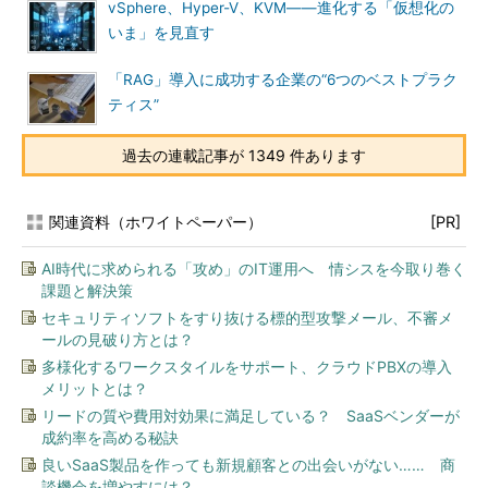
vSphere、Hyper-V、KVM――進化する「仮想化の
いま」を見直す
「RAG」導入に成功する企業の“6つのベストプラク
ティス”
過去の連載記事が 1349 件あります
関連資料（ホワイトペーパー）
[PR]
AI時代に求められる「攻め」のIT運用へ 情シスを今取り巻く
課題と解決策
セキュリティソフトをすり抜ける標的型攻撃メール、不審メ
ールの見破り方とは？
多様化するワークスタイルをサポート、クラウドPBXの導入
メリットとは？
リードの質や費用対効果に満足している？ SaaSベンダーが
成約率を高める秘訣
良いSaaS製品を作っても新規顧客との出会いがない…… 商
談機会を増やすには？