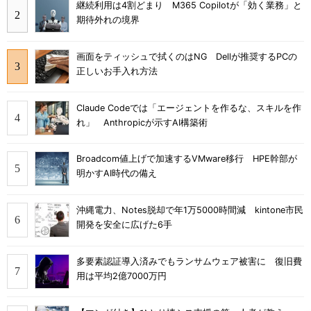
継続利用は4割どまり M365 Copilotが「効く業務」と
期待外れの境界
画面をティッシュで拭くのはNG Dellが推奨するPCの
正しいお手入れ方法
Claude Codeでは「エージェントを作るな、スキルを作
れ」 Anthropicが示すAI構築術
Broadcom値上げで加速するVMware移行 HPE幹部が
明かすAI時代の備え
沖縄電力、Notes脱却で年1万5000時間減 kintone市民
開発を安全に広げた6手
多要素認証導入済みでもランサムウェア被害に 復旧費
用は平均2億7000万円