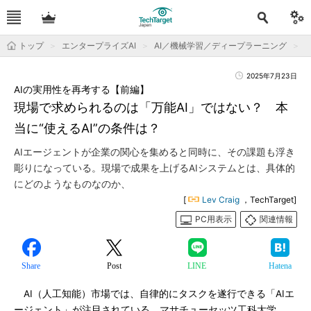
トップ
エンタープライズAI
AI／機械学習／ディープラーニング
2025年7月23日
AIの実用性を再考する【前編】
現場で求められるのは「万能AI」ではない？ 本
当に“使えるAI”の条件は？
AIエージェントが企業の関心を集めると同時に、その課題も浮き
彫りになっている。現場で成果を上げるAIシステムとは、具体的
にどのようなものなのか、
[
Lev Craig
，TechTarget]
PC用表示
関連情報
Share
Post
LINE
Hatena
AI（人工知能）市場では、自律的にタスクを遂行できる「AIエ
ージェント」が注目されている。マサチューセッツ工科大学