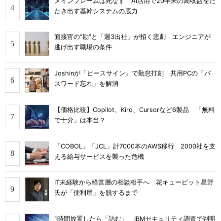
メインフレームは死なず AI活用で20年来の高収益をた
たき出す基幹システムの底力
面接官の“勘”と「週3出社」が招く悲劇 エンジニアが
逃げ出す職場の条件
Joshinが「ピースサイン」で勤怠打刻 共用PCの「パ
スワード忘れ」を解消
【価格比較】Copilot、Kiro、Cursorなど6製品 「無料
で十分」は本当？
「COBOL」「JCL」計7000本のAWS移行 2000社を支
える給与サービスを襲った危機
IT未経験から経営層の相談相手へ 花キューピット星野
氏が「便利屋」を脱するまで
1時間放置したら「詰む」 IBMセキュリティ調査で判明