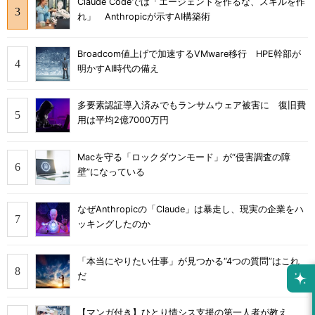
Claude Codeでは「エージェントを作るな、スキルを作
れ」 Anthropicが示すAI構築術
Broadcom値上げで加速するVMware移行 HPE幹部が
明かすAI時代の備え
多要素認証導入済みでもランサムウェア被害に 復旧費
用は平均2億7000万円
Macを守る「ロックダウンモード」が“侵害調査の障
壁”になっている
なぜAnthropicの「Claude」は暴走し、現実の企業をハ
ッキングしたのか
「本当にやりたい仕事」が見つかる“4つの質問”はこれ
だ
【マンガ付き】ひとり情シス支援の第一人者が教え