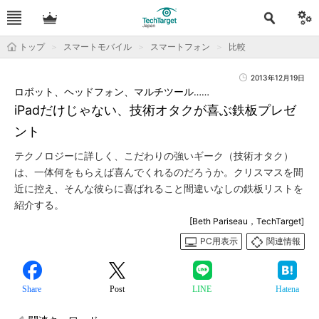
トップ
スマートモバイル
スマートフォン
比較
2013年12月19日
ロボット、ヘッドフォン、マルチツール……
iPadだけじゃない、技術オタクが喜ぶ鉄板プレゼ
ント
テクノロジーに詳しく、こだわりの強いギーク（技術オタク）
は、一体何をもらえば喜んでくれるのだろうか。クリスマスを間
近に控え、そんな彼らに喜ばれること間違いなしの鉄板リストを
紹介する。
[Beth Pariseau，TechTarget]
PC用表示
関連情報
Share
Post
LINE
Hatena