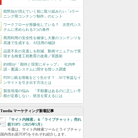
暗黙知が消えていく前に取り組みたい「eラー
ニング用コンテンツ制作」のヒント
ワークフローが形骸化している？ 次世代シス
テムに求められる3つの条件
商用利用の安全性を確保し大量のコンテンツを
高速で生成する、AI活用の秘訣
品質不良の見逃しを削減、動画マニュアルで実
現する検査工程教育の改善／実践術
約8割が「期待と現実にギャップ」 社内申
請・稟議システムに関する情シス調査
PDFに眠る情報をどう生かす？ AIで有益なイ
ンサイトを引き出す方法とは
製造現場の悩み 「手順書はあるのに正しい手
順が定着しない」状況を変えるには
ITmedia マーケティング新着記事
「サイト内検索」＆「ライブチャット」売れ
筋TOP5（2025年5月）
今週は、サイト内検索ツールとライブチャッ
国内売れ筋TOP5をそれぞれ紹介します。