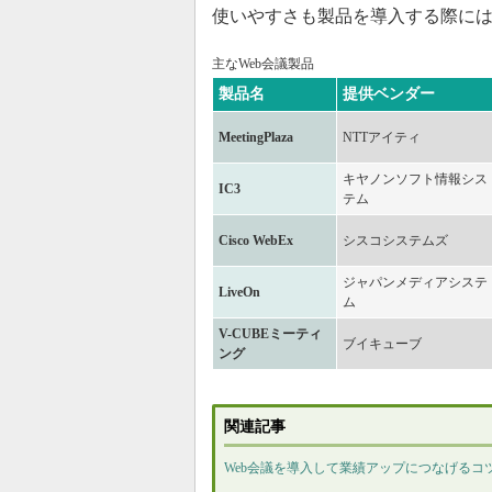
使いやすさも製品を導入する際に
主なWeb会議製品
製品名
提供ベンダー
MeetingPlaza
NTTアイティ
キヤノンソフト情報シス
IC3
テム
Cisco WebEx
シスコシステムズ
ジャパンメディアシステ
LiveOn
ム
V-CUBEミーティ
ブイキューブ
ング
関連記事
Web会議を導入して業績アップにつなげるコ