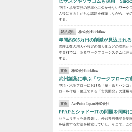
ビザスクやソラコムも採用 Slac
申請・承認業務の効率化に欠かせないワーク
入後に直面しがちな課題を確認しながら、そ
する。
製品資料
株式会社kickflow
年間約505万円の削減が見込まれ
管理工数の増大や設定の属人化などの課題か
本資料では、あるワークフローシステムに注
する。
事例
株式会社kickflow
武州製薬に学ぶ「ワークフローの
申請・承認フローにおける「脱・紙とハンコ
ローを作成・修正できる「市民開発」の運用
事例
AvePoint Japan株式会社
PPAPとシャドーITの問題を同時に解
セキュリティを最優先し、外部共有機能を制
を提供する方法を模索していた。そこで、こ