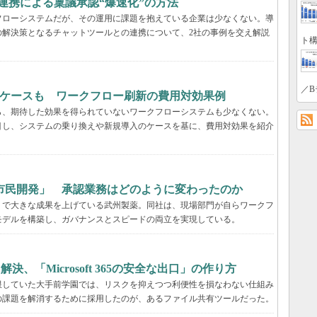
k連携による稟議承認“爆速化”の方法
フローシステムだが、その運用に課題を抱えている企業は少なくない。導
の解決策となるチャットツールとの連携について、2社の事例を交え解説
ト構
／B
るケースも ワークフロー刷新の費用対効果例
ら、期待した効果を得られていないワークフローシステムも少なくない。
目し、システムの乗り換えや新規導入のケースを基に、費用対効果を紹介
市民開発」 承認業務はどのように変わったのか
」で大きな成果を上げている武州製薬。同社は、現場部門が自らワークフ
モデルを構築し、ガバナンスとスピードの両立を実現している。
決、「Microsoft 365の安全な出口」の作り方
限していた大手前学園では、リスクを抑えつつ利便性を損なわない仕組み
の課題を解消するために採用したのが、あるファイル共有ツールだった。