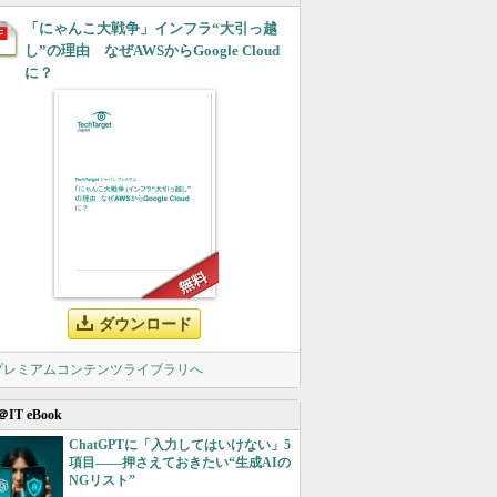
「にゃんこ大戦争」インフラ“大引っ越
し”の理由 なぜAWSからGoogle Cloud
に？
ダウンロード
 プレミアムコンテンツライブラリへ
＠IT eBook
ChatGPTに「入力してはいけない」5
項目――押さえておきたい“生成AIの
NGリスト”