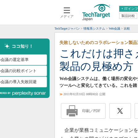
ITイン
製品比較
メディア
クラウド
エンタープライズ
ERP
仮想化
TechTargetジャパン
情報系システム
Web会議
比較
データ分析
サーバ＆ストレージ
失敗しないためのコラボレーション製品
CX
スマートモバイル
ココ知り！
これだけは押さ
情報系システム
ネットワーク
eb会議の選定基準
製品の見極め方
システム運用管理
eb会議の比較ポイント
Web会議システムは、働く場所の変化
eb会議の導入失敗回避
ツールへと変化してきている。これを踏
≫
2011年02月10日 08時00分 公開
印刷／PDF
企業が業務コミュニケーションを