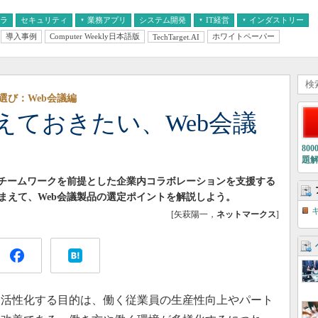
フラ
セキュリティ
業務アプリ
システム開発
IT経営
インダストリー
導入事例
Computer Weekly日本語版
ホワイトペーパー
TechTarget.AI
AI
経営とIT
医療IT
中堅・中小企業とIT
教育IT
選び：Web会議編
えておきたい、Web会議
80
題
やチームワークを前提とした企業内コラボレーションを支援する
まえて、Web会議製品の選定ポイントを解説しよう。
[矢萩陽一，
ネットマークス
]
活性化する目的は、働く従業員の生産性向上やパート