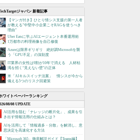
TechTargetジャパン 新着記事
【マンガ付き】ひとり情シス支援の第一人者
が教える”中堅中小企業こそRAGを使うべき
理由”
Uber Eatsに学ぶAIエージェント本番運用術
1万都市の料理画像を自己修復
Azureは限界ギリギリ 絶好調Microsoftを襲
う「GPU不足」の深刻度
IT業界の女性は9割が10年で消える 人材枯
渇を招く“見えない壁”の正体
米「AIキルスイッチ法案」 情シスが今から
備える5つのリスク回避策
ホワイトペーパーランキング
026/08/08 UPDATE
AI活用を阻む「ナレッジの断片化」、成果を引
き出す情報活用の仕組みとは？
AIを活用して「情報過多・分散」を解消し、意
思決定を高速化する方法
「Microsoft 365」徹底解説ガイド【Teams編】