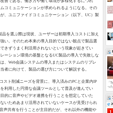
ス改善である。働き方や働く環境が多様化するにつれ
ームコミュニケーションが求められるようになる。その
が、ユニファイドコミュニケーション（以下、UC）製
製品を選ぶ際は現状、ユーザーは初期導入コストに加え
が強い。そのため本来の導入目的ではない観点で製品選
成できずうまく利活用されないという現象が起きてい
レーション環境の基盤となるUC製品の導入で失敗しな
は、Web会議システムの導入またはシステムのリプレ
担当者に向けて、製品の選び方について解説する。
コスト削減ニーズを背景に、導入済みのPCと企業内IP
「T
っ
境を利用した円滑な会議ツールとして普及が進んでい
を目的に音声やビデオ連携を行うことを想定していた
がないためあまり活用されていないケースが見受けられ
2
や音声共有を行うことが主目的だが、それ以外の機能や