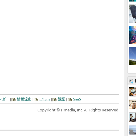
ンダー
|
情報流出
|
iPhone
|
認証
|
SaaS
Copyright © ITmedia, Inc. All Rights Reserved.