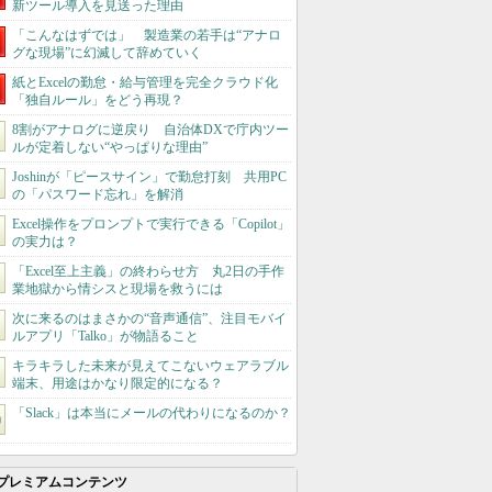
新ツール導入を見送った理由
「こんなはずでは」 製造業の若手は“アナロ
グな現場”に幻滅して辞めていく
紙とExcelの勤怠・給与管理を完全クラウド化
「独自ルール」をどう再現？
8割がアナログに逆戻り 自治体DXで庁内ツー
ルが定着しない“やっぱりな理由”
Joshinが「ピースサイン」で勤怠打刻 共用PC
の「パスワード忘れ」を解消
Excel操作をプロンプトで実行できる「Copilot」
の実力は？
「Excel至上主義」の終わらせ方 丸2日の手作
業地獄から情シスと現場を救うには
次に来るのはまさかの“音声通信”、注目モバイ
ルアプリ「Talko」が物語ること
キラキラした未来が見えてこないウェアラブル
端末、用途はかなり限定的になる？
「Slack」は本当にメールの代わりになるのか？
プレミアムコンテンツ