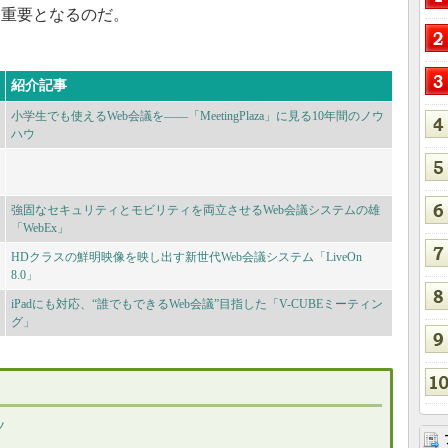
は重要となるのだ。
紹介記事
小学生でも使えるWeb会議を――「MeetingPlaza」に見る10年間のノウ
ハウ
強固なセキュリティとモビリティを両立させるWeb会議システムの雄
「WebEx」
HDクラスの鮮明映像を映し出す新世代Web会議システム「LiveOn
8.0」
iPadにも対応、“誰でもできるWeb会議”目指した「V-CUBEミーティン
グ」
ツ