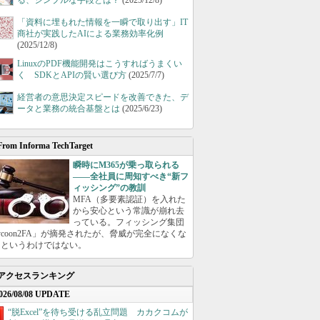
る、シンプルな手段とは？
(2025/12/8)
「資料に埋もれた情報を一瞬で取り出す」IT
商社が実践したAIによる業務効率化例
(2025/12/8)
LinuxのPDF機能開発はこうすればうまくい
く SDKとAPIの賢い選び方
(2025/7/7)
経営者の意思決定スピードを改善できた、デ
ータと業務の統合基盤とは
(2025/6/23)
From Informa TechTarget
瞬時にM365が乗っ取られる
――全社員に周知すべき“新フ
ィッシング”の教訓
MFA（多要素認証）を入れた
から安心という常識が崩れ去
っている。フィッシング集団
ycoon2FA」が摘発されたが、脅威が完全になくな
たというわけではない。
アクセスランキング
026/08/08 UPDATE
“脱Excel”を待ち受ける乱立問題 カカクコムが