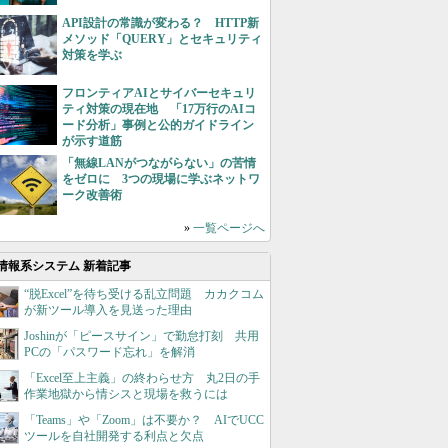
API設計の常識が変わる？ HTTP新
メソッド「QUERY」とセキュリティ
対策を学ぶ
フロンティアAIとサイバーセキュリ
ティ対策の現在地 「17万行のAIコ
ード分析」事例と公的ガイドライン
が示す道筋
「無線LANがつながらない」の苦情
をゼロに 3つの現場に学ぶネットワ
ーク改善術
»
一覧ページへ
情報系システム 新着記事
“脱Excel”を待ち受ける乱立問題 カカクコム
が新ツール導入を見送った理由
Joshinが「ピースサイン」で勤怠打刻 共用
PCの「パスワード忘れ」を解消
「Excel至上主義」の終わらせ方 丸2日の手
作業地獄から情シスと現場を救うには
「Teams」や「Zoom」は不要か？ AIでUCC
ツールを自社開発する利点と欠点