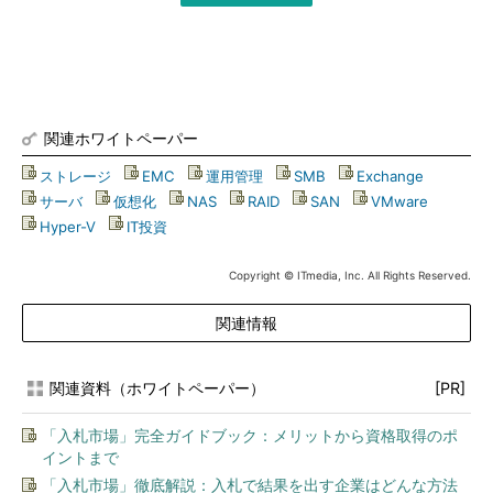
関連ホワイトペーパー
ストレージ
|
EMC
|
運用管理
|
SMB
|
Exchange
|
サーバ
|
仮想化
|
NAS
|
RAID
|
SAN
|
VMware
|
Hyper-V
|
IT投資
Copyright © ITmedia, Inc. All Rights Reserved.
関連情報
関連資料（ホワイトペーパー）
[PR]
「入札市場」完全ガイドブック：メリットから資格取得のポ
イントまで
「入札市場」徹底解説：入札で結果を出す企業はどんな方法