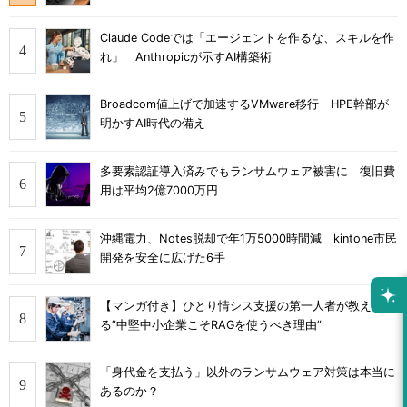
Claude Codeでは「エージェントを作るな、スキルを作
れ」 Anthropicが示すAI構築術
Broadcom値上げで加速するVMware移行 HPE幹部が
明かすAI時代の備え
多要素認証導入済みでもランサムウェア被害に 復旧費
用は平均2億7000万円
沖縄電力、Notes脱却で年1万5000時間減 kintone市民
開発を安全に広げた6手
【マンガ付き】ひとり情シス支援の第一人者が教え
る”中堅中小企業こそRAGを使うべき理由”
「身代金を支払う」以外のランサムウェア対策は本当に
あるのか？