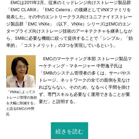
EMCは2011年2月、従来のミッドレンジ向けストレージ製品群
「EMC CLARiX」「EMC Celerra」の後継としてVNXファミリを
発表した。その中のエントリークラス向けユニファイドストレー
ジ製品群「EMC VNXe」（以下、VNXe）シリーズはEMCのエン
タープライズ向けストレージ技術のアーキテクチャを継承しなが
ら、SMBに必要な機能に絞って提供することで「シンプル」「効
率的」「コストメリット」の3つを実現しているという。
EMCのマーケティング本部 ストレージ製品マ
ーケティング・マネージャー 中野逸子氏は
「SMBのシステム管理者の多くは、サーバやス
トレージ、ネットワークの全ての面倒を見なけ
ればならない。そのため、なるべく手間を掛け
「VNXeによってス
ず、専門スキルも必要なく運用できることが重
トレージ管理の負担
要だ」と説明する。
を大幅に削減する」
と語るEMCの中野
氏
続きを読む