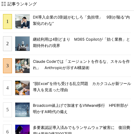
記事ランキング
DX導入企業の3割超がむしろ「負担増」 9割が陥る“内
製化のわな”
継続利用は4割どまり M365 Copilotが「効く業務」と
期待外れの境界
Claude Codeでは「エージェントを作るな、スキルを作
れ」 Anthropicが示すAI構築術
“脱Excel”を待ち受ける乱立問題 カカクコムが新ツール
導入を見送った理由
Broadcom値上げで加速するVMware移行 HPE幹部が
明かすAI時代の備え
多要素認証導入済みでもランサムウェア被害に 復旧費
用は平均2億7000万円