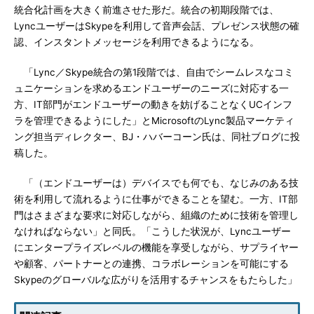
統合化計画を大きく前進させた形だ。統合の初期段階では、
LyncユーザーはSkypeを利用して音声会話、プレゼンス状態の確
認、インスタントメッセージを利用できるようになる。
「Lync／Skype統合の第1段階では、自由でシームレスなコミ
ュニケーションを求めるエンドユーザーのニーズに対応する一
方、IT部門がエンドユーザーの動きを妨げることなくUCインフ
ラを管理できるようにした」とMicrosoftのLync製品マーケティ
ング担当ディレクター、BJ・ハバーコーン氏は、同社ブログに投
稿した。
「（エンドユーザーは）デバイスでも何でも、なじみのある技
術を利用して流れるように仕事ができることを望む。一方、IT部
門はさまざまな要求に対応しながら、組織のために技術を管理し
なければならない」と同氏。「こうした状況が、Lyncユーザー
にエンタープライズレベルの機能を享受しながら、サプライヤー
や顧客、パートナーとの連携、コラボレーションを可能にする
Skypeのグローバルな広がりを活用するチャンスをもたらした」