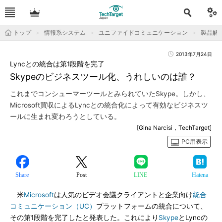
トップ
情報系システム
ユニファイドコミュニケーション
製品解
2013年7月24日
Lyncとの統合は第1段階を完了
Skypeのビジネスツール化、うれしいのは誰？
これまでコンシューマーツールとみられていたSkype。しかし、
Microsoft買収によるLyncとの統合化によって有効なビジネスツ
ールに生まれ変わろうとしている。
[Gina Narcisi，TechTarget]
PC用表示
Share
Post
LINE
Hatena
米
Microsoft
は人気のビデオ会議クライアントと企業向け
統合
コミュニケーション（UC）
プラットフォームの統合について、
その第1段階を完了したと発表した。これにより
Skype
とLyncの