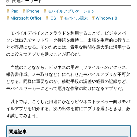
関連キーワード
iPad
|
iPhone
|
モバイルアプリケーション
|
Microsoft Office
|
iOS
|
モバイル端末
|
Windows 8
モバイルデバイスとクラウドを利用することで、ビジネスパー
ソンは出先でネットワーク接続を維持し、出張を生産的に行うこ
とが容易になる。そのためには、貴重な時間を最大限に活用する
のに役立つアプリを選ぶことが肝心だ。
当然のことながら、ビジネスの用途（ファイルへのアクセス、
報告書作成、メモ取りなど）に合わせたモバイルアプリが不可欠
となる。同様に重要なのが、移動手段の調整や経費の記録など、
モバイルワーカーにとって厄介な作業の助けになるアプリだ。
以下では、こうした用途にかなうビジネストラベラー向けモバ
イルアプリを紹介する。次の出張を前にアプリを選ぶときは、必
ず試してみよう。
関連記事