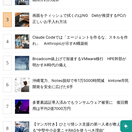
画面をティッシュで拭くのはNG Dellが推奨するPCの
正しいお手入れ方法
Claude Codeでは「エージェントを作るな、スキルを作
れ」 Anthropicが示すAI構築術
Broadcom値上げで加速するVMware移行 HPE幹部が
明かすAI時代の備え
沖縄電力、Notes脱却で年1万5000時間減 kintone市民
開発を安全に広げた6手
多要素認証導入済みでもランサムウェア被害に 復旧費
用は平均2億7000万円
【マンガ付き】ひとり情シス支援の第一人者が教え
る”中堅中小企業こそRAGを使うべき理由”