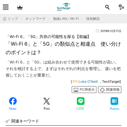
トップ
ネットワーク
無線LAN／Wi-Fi
技術解説
2019年12月11日
「Wi-Fi 6」「5G」共存の可能性を探る【前編】
「Wi-Fi 6」と「5G」の類似点と相違点 使い分け
のポイントは？
「Wi-Fi 6」と「5G」は組み合わせて使用できる可能性が高い。
それを検討する上で、まずはそれぞれの利点を整理し、違いを把
握しておくことが重要だ。
[
Luke O'Neill
，TechTarget]
PC用表示
関連情報
Share
Post
LINE
Hatena
関連キーワード