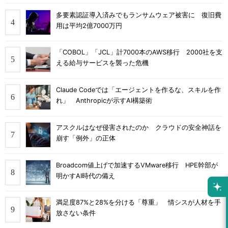
多要素認証導入済みでもランサムウェア被害に 復旧費
用は平均2億7000万円
「COBOL」「JCL」計7000本のAWS移行 2000社を支
える給与サービスを襲った危機
Claude Codeでは「エージェントを作るな、スキルを作
れ」 Anthropicが示すAI構築術
アスクルはなぜ侵害されたのか クラウドの安全神話を
崩す「例外」の正体
Broadcom値上げで加速するVMware移行 HPE幹部が
明かすAI時代の備え
満足度87%と28%を分ける「尊重」 情シスが人材を手
放さない条件