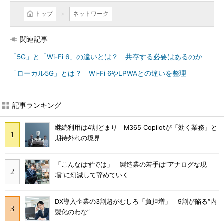
トップ
ネットワーク
関連記事
「5G」と「Wi-Fi 6」の違いとは？ 共存する必要はあるのか
「ローカル5G」とは？ Wi-Fi 6やLPWAとの違いを整理
記事ランキング
継続利用は4割どまり M365 Copilotが「効く業務」と
期待外れの境界
「こんなはずでは」 製造業の若手は“アナログな現
場”に幻滅して辞めていく
DX導入企業の3割超がむしろ「負担増」 9割が陥る“内
製化のわな”