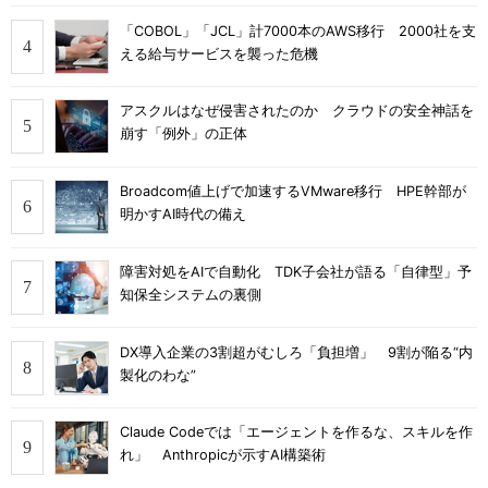
「COBOL」「JCL」計7000本のAWS移行 2000社を支
える給与サービスを襲った危機
アスクルはなぜ侵害されたのか クラウドの安全神話を
崩す「例外」の正体
Broadcom値上げで加速するVMware移行 HPE幹部が
明かすAI時代の備え
障害対処をAIで自動化 TDK子会社が語る「自律型」予
知保全システムの裏側
DX導入企業の3割超がむしろ「負担増」 9割が陥る“内
製化のわな”
Claude Codeでは「エージェントを作るな、スキルを作
れ」 Anthropicが示すAI構築術