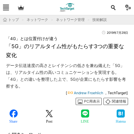
トップ
ネットワーク
ネットワーク管理
技術解説
2019年7月29日
「4G」とは位置付けが違う
「5G」のリアルタイム性がもたらす3つの重要な
変化
データ伝送速度の高さとレイテンシの低さを兼ね備えた「5G」
は、リアルタイム性の高いコミュニケーションを実現する。
「4G」との違いを整理した上で、5Gが企業にもたらす影響を考
察する。
[
Andrew Froehlich
，TechTarget]
PC用表示
関連情報
Share
Post
LINE
Hatena