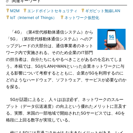
関連キーワード
M2M
|
エンドポイントセキュリティ
|
ギガビット無線LAN
|
IoT（Internet of Things）
|
ネットワーク仮想化
「4G」（第4世代移動体通信システム）から
「5G」（第5世代移動体通信システム）へのア
ップグレードの大部分は、通信事業者のネット
ワーク内で実施される。そのため企業のIT部門
の担当者は、自分たちにもやるべきことがあるのを忘れてしま
う。本稿では、5GがLANやWANといった企業ネットワークに与
える影響について考察するとともに、企業が5Gを利用するのに
どのようなハードウェア、ソフトウェア、サービスが必要なのか
を探る。
5Gが話題に上ると、人々はほぼ必ず、ネットワークのスルー
プット（データ伝送速度）の向上という優れたメリットに言及す
る。実際、米国の一部地域で開始された5Gサービスでは、4Gを
格段に上回る数字が実現している。
他にも5Gには見過ごされがちな大きなメリットがある。レイ